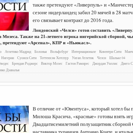
также претендуют «Ливерпуль» и «Манчест
сезоне нидерландец забил 20 мячей в 28 матч
его связывает контракт до 2016 года.
Лондонский «Челси» готов составить «Ливерпу
 Мозеса. Также на 21-летнего игрока нигерийской сборной, чь
, претендуют «Арсенал», КПР и «Ньюкасл».
о
Атлетико Мадрид
Болонья
Вольфсбург
Интернационале
Ковентри Сити
Манч
 Нигерии
Суонси Сити
Тоттенхэм Хотспур
Уиган Атлетик
Челси
Шальке 04
ёведес
Брендан Роджерс
Виктор Мозес
Гастон Рамирес
Джордан Уиллис
Диего 
нко Дзавалья
В отличие от «Ювентуса», который хотел бы 
Милоша Красича, «красные» готовы взять игр
Двадцатисемилетний полузащитник сборной С
наставника туринцев Антонио Конте, и италь