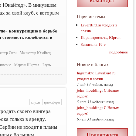
ер Юнайтед». В минувшем
ах за свой клуб, с которым
Горячие темы
LiverBird.ru уходит в
лю» конкуренцию в борьбе
архив
я стоимость колеблется в
Пора взрослеть, Юрген
Запись на 19-е
подробнее
естер Сити
Манчестер Юнайтед
Новое в блогах
Симеоне
Мартин Шкртел
Рауль
Ingumsky
:
LiverBird.ru
уходит в архив
1 год 14 недель
назад
john_houlding
:
C Новым
годом!
5 лет 31 неделя
назад
слухи
трансферы
john_houlding
:
С Новым
продать своего вингера
годом!
ока только в аренду.
6 лет 31 неделя
назад
ербии не входит в планы
Поддержите
янцы с большим