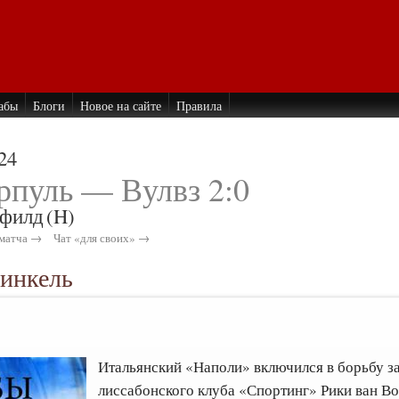
абы
Блоги
Новое на сайте
Правила
24
рпуль — Вулвз 2:0
филд
(H)
матча →
Чат «для своих» →
винкель
7
Итальянский «Наполи» включился в борьбу 
лиссабонского клуба «Спортинг» Рики ван Во