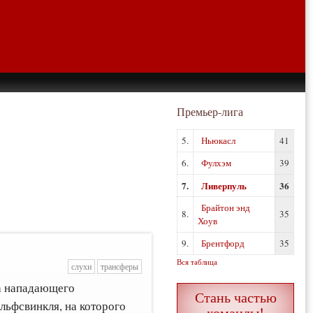
Премьер-лига
5.
Ньюкасл
41
6.
Фулхэм
39
7.
Ливерпуль
36
Брайтон энд
8.
35
Хоув
9.
Брентфорд
35
Вся таблица
слухи
трансферы
за нападающего
Стань частью
льфсвинкля, на которого
команды!