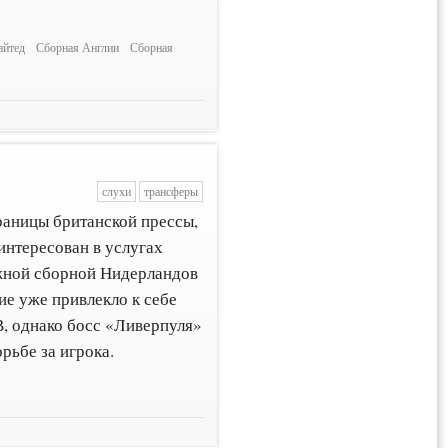
айтед
Сборная Англии
Сборная
слухи
трансферы
раницы британской прессы,
интересован в услугах
жной сборной Нидерландов
ие уже привлекло к себе
, однако босс «Ливерпуля»
рьбе за игрока.