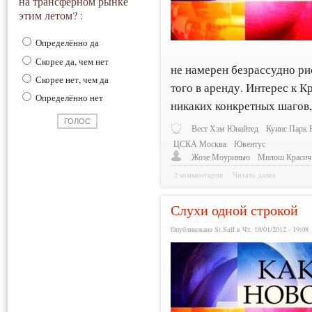
на трансферном рынке
этим летом? :
Определённо да
Скорее да, чем нет
не намерен безрассудно рис
Скорее нет, чем да
того в аренду. Интерес к К
Определённо нет
никаких конкретных шагов,
Вест Хэм Юнайтед
Куинс Парк 
ЦСКА Москва
Ювентус
Жозе Моуринью
Милош Красич
2 комментария
Читать далее
Слухи одной строкой
Опубликовано St.Saff в Чт, 19/01/2012 - 19:08