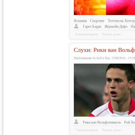
Испании
Спортинг
Тоттенхэм Хотсп
Гарет Бэрри
Жермейн Дефо
На
9 комментариев
Читать далее
Слухи: Рики ван Вольф
Опубликовано St.Saff в Втр, 17/08/2010 - 15:1
Рики ван Вольфсвинкель
Рой Х
7 комментариев
Читать далее