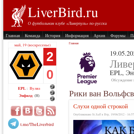
LiverBird.ru
О футбольном клубе «Ливерпуль» по-русски
Главная
Команда
История
Информация
Архив
Форумы
П
Главная
май, 19 (воскресенье)
19.05.20
2
Ливе
0
EPL,
Эн
Обсуждение 
EPL
Вулвз
:
Рики ван Вольфс
Энфилд
(H)
Слухи одной строкой
Опубликовано St.Saff в Втр, 19/06/2012 - 16:5
t.me/TheLiverbird