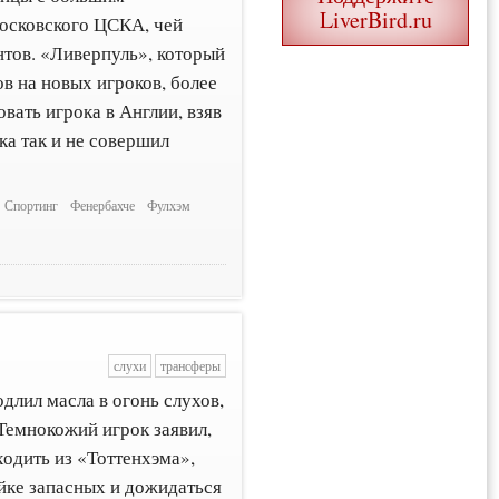
LiverBird.ru
осковского ЦСКА, чей
тов. «Ливерпуль», который
в на новых игроков, более
вать игрока в Англии, взяв
ка так и не совершил
Спортинг
Фенербахче
Фулхэм
слухи
трансферы
лил масла в огонь слухов,
 Темнокожий игрок заявил,
уходить из «Тоттенхэма»,
ейке запасных и дожидаться