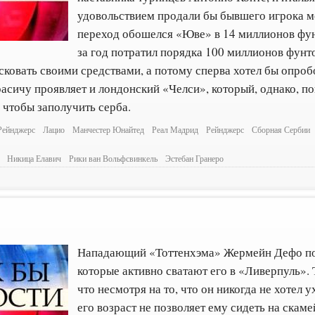
удовольствием продали бы бывшего игрока м
переход обошелся «Юве» в 14 миллионов фун
за год потратил порядка 100 миллионов фунто
ковать своими средствами, а потому сперва хотел бы опробо
расичу проявляет и лондонский «Челси», который, однако, по
 чтобы заполучить серба.
Рейнджерс
Лацио
Манчестер Юнайтед
Реал Мадрид
Рейнджерс
Сборная Сербии
Никица Елавич
Рики ван Вольфсвинкель
Эстебан Гранеро
Нападающий «Тоттенхэма» Жермейн Дефо под
которые активно сватают его в «Ливерпуль».
что несмотря на то, что он никогда не хотел 
его возраст не позволяет ему сидеть на скам