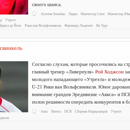
своего шанса.
Атлетик Бильбао
Лацио
Манчестер Сити
Манчестер Юн
ур
Утрехт
йджел де Йонг
Рики ван Вольфсвинкель
Фернандо Льоренте
Яя Туре
свинкель
8
Согласно слухам, которые просочились на ст
главный тренер «Ливерпуля»
Рой Ходжсон
за
молодого нападающего «Утрехта» и молоде
U-21 Рики ван Вольфсвинкеля. Юное дарован
внимание грандов Эредивизие «Аякса» и ПСВ
полон решимости опередить конкурентов в бо
Аякс
Витесс
ПСВ
Сборная Нидерландов
Утрехт
оджсон