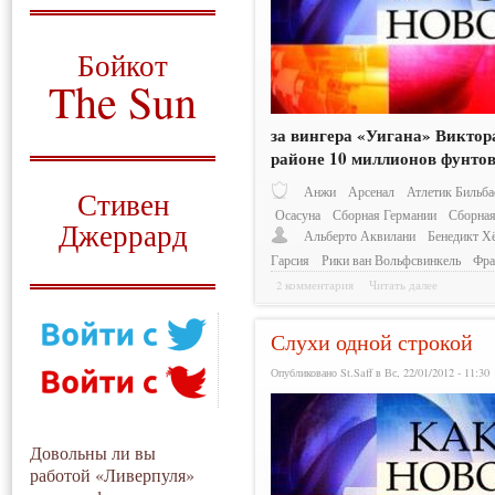
О том, когда появился
и зачем нужен
Бойкот
The Sun
Для тех, у кого всё ещё остались
за вингера «Уигана» Виктора
вопросы
районе 10 миллионов фунтов
Русский перевод
Анжи
Арсенал
Атлетик Бильба
Стивен
Осасуна
Сборная Германии
Сборная
Джеррард
Альберто Аквилани
Бенедикт Х
Гарсия
Рики ван Вольфсвинкель
Фра
Моя история
2 комментария
Читать далее
Слухи одной строкой
Опубликовано St.Saff в Вс, 22/01/2012 - 11:30
Довольны ли вы
работой «Ливерпуля»