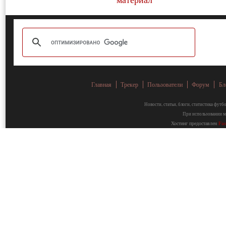
Главная
Трекер
Пользователи
Форум
Бл
Новости, статьи, блоги, статистика фут
При использовании ма
Хостинг предоставлен
Fa