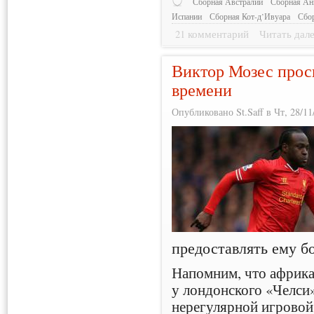
Сборная Австралии
Сборная Ан
Испании
Сборная Кот-д’Ивуара
Сбо
21 комментарий
Читать дал
Виктор Мозес прос
времени
Опубликовано St.Saff в Чт, 28/11
предоставлять ему б
Напомним, что африка
у лондонского «Челси»
нерегулярной игровой 