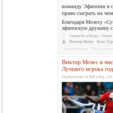
команду Эфиопии в о
право сыграть на чем
Благодаря Мозесу «Су
эфиопскую дружину со
Сборная Кот-д’Ивуара
Сборная
Виктор Мозес
Коло Тур
2 комментария
Читать дале
Виктор Мозес в чис
Лучшего игрока го
Опубликовано St.Saff в Втр, 12/1