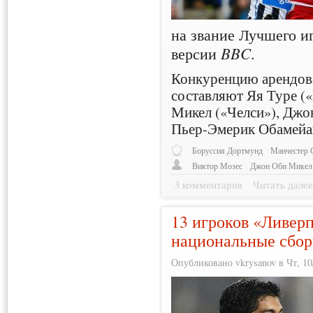
на звание Лучшего и
версии
BBC
.
Конкуренцию арендов
составляют Яя Туре (
Микел («Челси»), Джо
Пьер-Эмерик Обамейан
Боруссия Дортмунд
Манчестер 
Виктор Мозес
Джон Оби Микел
3 комментария
Читать дале
13 игроков «Ливер
национальные сбо
Опубликовано vkrysanov в Чт, 10/