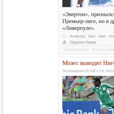
«Эвертон», признался
Премьер-лиге, но в 
«Ливерпуле».
Вольфсбург
Герта
Лацио
Сбо
Оджени Онази
2 комментария
Читать дале
Мозес выводит Ниг
Опубликовано St.Saff в Сб, 16/11