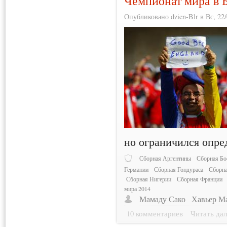
Чемпионат мира в Б
Опубликовано dzien-Blr в Вс, 22/
но ограничился опре
Сборная Аргентины
Сборная Бо
Германии
Сборная Гондураса
Сборна
Сборная Нигерии
Сборная Франции
мира 2014
Мамаду Сако
Хавьер М
10 комментариев
Читать дал