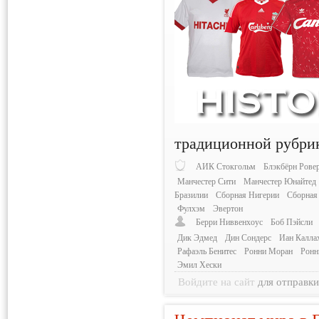
традиционной рубри
АИК Стокгольм
Блэкбёрн Рове
Манчестер Сити
Манчестер Юнайтед
Бразилии
Сборная Нигерии
Сборная
Фулхэм
Эвертон
Берри Ниввенхоус
Боб Пэйсли
Дик Эдмед
Дин Сондерс
Иан Калла
Рафаэль Бенитес
Ронни Моран
Ронн
Эмил Хески
Войдите на сайт
для отправк