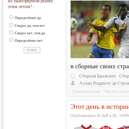
на трансферном рынке
этим летом? :
Определённо да
Скорее да, чем нет
Скорее нет, чем да
Определённо нет
в сборные своих стра
Сборная Бразилии
Сбор
Аллан Родригес де Соуз
2 комментария
Читать дале
Этот день в истори
Опубликовано St.Saff в Вс, 14/09