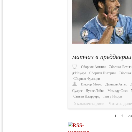
матчах в преддверии
Сборная Англии
Сборная Бельг
д’Ивуара
Сборная Нигерии
Сборная
Сборная Франции
Виктор Мозес
Даниэль Аггер
Суарес
Лукас Лейва
Мамаду Сако
Стивен Джеррард
Тиагу Илори
6 комментариев
Читать дале
1
2
с