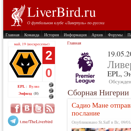
LiverBird.ru
О футбольном клубе «Ливерпуль» по-русски
Главная
Команда
История
Информация
Архив
Форумы
П
Главная
май, 19 (воскресенье)
2
19.05.
Ливе
0
EPL,
Э
Обсужден
EPL
Вулвз
:
Сборная Нигерии
Энфилд
(H)
Садио Мане отправ
послание
t.me/TheLiverbird
Опубликовано St.Saff в Вс, 09/01