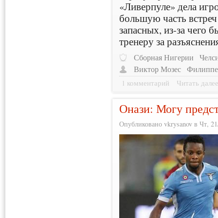
«Ливерпуле» дела игро
большую часть встреч
запасных, из-за чего 
тренеру за разъяснени
Сборная Нигерии
Челс
Виктор Мозес
Филиппе
1 комментарий
Читать дале
Онази: Могу предст
Опубликовано vkrysanov в Чт, 21/