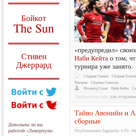
О том, когда появился
и зачем нужен
Бойкот
The Sun
Для тех, у кого всё ещё остались
вопросы
«предупредил» свои
Русский перевод
Стивен
Наби Кейта
о том, чт
Джеррард
турнира уже занято.
Моя история
Сборная Гвинеи
Сборная Египт
Нигерии
Сборная Сенегала
Мохамед Салах
Наби Кейта
Са
Войдите на сайт
для отправк
Тайво Авонийи и А
сборные
Довольны ли вы
работой «Ливерпуля»
Опубликовано Ingumsky в Пт, 04/