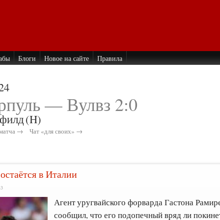
абы
Блоги
Новое на сайте
Правила
24
рпуль — Вулвз 2:0
филд
(H)
матча →
Чат «для своих» →
 остаётся в Италии
33
Агент уругвайского форварда Гастона Рамир
сообщил, что его подопечный вряд ли покине