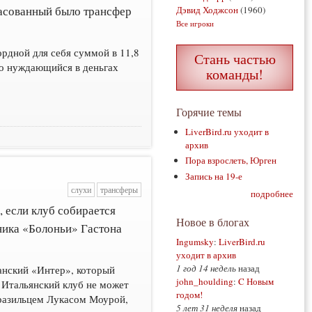
ласованный было трансфер
Дэвид Ходжсон
(1960)
Все игроки
ордной для себя суммой в 11,8
Стань частью
ро нуждающийся в деньгах
команды!
Горячие темы
LiverBird.ru уходит в
архив
Пора взрослеть, Юрген
Запись на 19-е
слухи
трансферы
подробнее
 если клуб собирается
Новое в блогах
ника «Болоньи» Гастона
Ingumsky
:
LiverBird.ru
уходит в архив
1 год 14 недель
назад
ланский «Интер», который
john_houlding
:
C Новым
. Итальянский клуб не может
годом!
 бразильцем Лукасом Моурой,
5 лет 31 неделя
назад