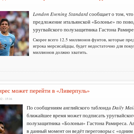
London Evening Standard
сообщает о том, что
предложение итальянской «Болонье» по пово
уругвайского полузащитника Гастона Рамире
Скорее всего 12.5 миллионов фунтов, которые пр
игрока мерсисайдцы, будет недостаточно для поку
миллионов должно хватить.
мирес может перейти в «Ливерпуль»
2 - 15:16
По сообщениям английского таблоида
Daily Mai
ближайшее время может подписать уругвайско
полузащитника «Болоньи» Гастона Рамиреса. Аг
в данный момент он ведёт переговоры с «одним 