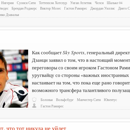
 Нигерии
Суонси Сити
Тоттенхэм Хотспур
Уиган Атлетик
Челси
Шальке 04
ёведес
Брендан Роджерс
Виктор Мозес
Гастон Рамирес
Джордан Уиллис
Диего 
нко Дзавалья
Как сообщает
Sky Sports
, генеральный дирек
Дзанци заявил о том, что в настоящий момент
переговоры со своим игроком Гастоном Рами
уругвайцу со стороны «важных иностранных 
настаивает на том, что пока еще рано говори
возможного трансфера талантливого полузащ
Болонья
Вольфсбург
Манчестер Сити
Ювентус
Гастон Рамирес
т, что тот никуда не уйдет