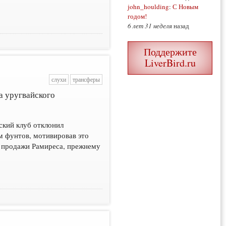
john_houlding
:
С Новым
годом!
6 лет 31 неделя
назад
Поддержите
LiverBird.ru
слухи
трансферы
а уругвайского
нский клуб отклонил
м фунтов, мотивировав это
с продажи Рамиреса, прежнему