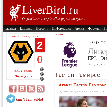
LiverBird.ru
О футбольном клубе «Ливерпуль» по-русски
Главная
Команда
История
Информация
Архив
Форумы
П
Главная
май, 19 (воскресенье)
19.05.20
2
Ливе
0
EPL,
Эн
Обсуждение 
EPL
Вулвз
:
Гастон Рамирес
Энфилд
(H)
Агент: Гастон Рамирес
Опубликовано Ingumsky в Чт, 23/08/2012 - 13:
t.me/TheLiverbird