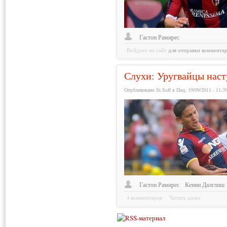
Гастон Рамирес
Войдите на сайт
для отправки коммента
Слухи: Уругвайцы нас
Опубликовано St.Saff в Пнд, 19/09/2011 - 11:3
Гастон Рамирес
Кенни Далглиш
4 комментария
Читать далее