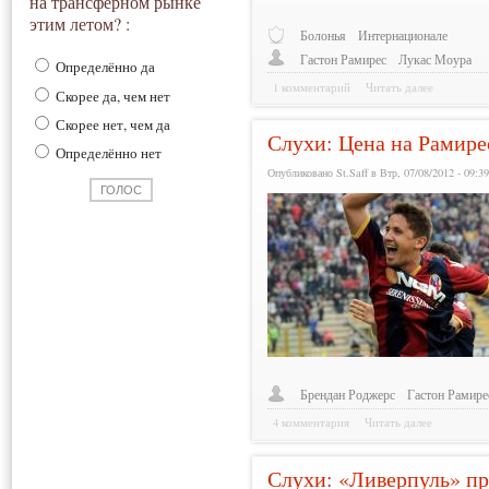
на трансферном рынке
этим летом? :
Болонья
Интернационале
Гастон Рамирес
Лукас Моура
Определённо да
1 комментарий
Читать далее
Скорее да, чем нет
Скорее нет, чем да
Слухи: Цена на Рамире
Определённо нет
Опубликовано St.Saff в Втр, 07/08/2012 - 09:3
Брендан Роджерс
Гастон Рамире
4 комментария
Читать далее
Слухи: «Ливерпуль» пр