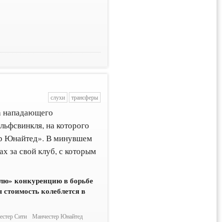
слухи
трансферы
за нападающего
льфсвинкля, на которого
ер Юнайтед». В минувшем
ах за свой клуб, с которым
лю» конкуренцию в борьбе
я стоимость колеблется в
естер Сити
Манчестер Юнайтед