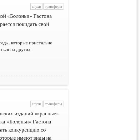
слухи
трансферы
кой «Болоньи» Гастона
ирается покидать свой
ед», которые пристально
ться на других
слухи
трансферы
анских изданий «красные»
ка «Болоньи» Гастона
жать конкуренцию со
которые имеют виды на