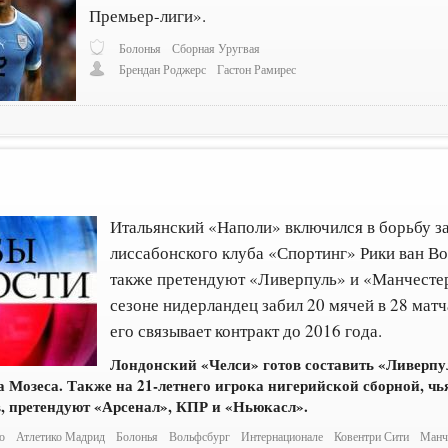
Премьер-лиги».
Болонья
Сборная Уругвая
Брендан Роджерс
Гастон Рамирес
7
Итальянский «Наполи» включился в борьбу 
лиссабонского клуба «Спортинг» Рики ван Во
также претендуют «Ливерпуль» и «Манчест
сезоне нидерландец забил 20 мячей в 28 матч
его связывает контракт до 2016 года.
Лондонский «Челси» готов составить «Ливерпу
 Мозеса. Также на 21-летнего игрока нигерийской сборной, чь
, претендуют «Арсенал», КПР и «Ньюкасл».
о
Атлетико Мадрид
Болонья
Вольфсбург
Интернационале
Ковентри Сити
Манч