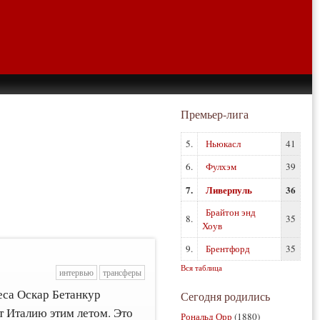
Премьер-лига
5.
Ньюкасл
41
6.
Фулхэм
39
7.
Ливерпуль
36
Брайтон энд
8.
35
Хоув
9.
Брентфорд
35
Вся таблица
интервью
трансферы
еса Оскар Бетанкур
Сегодня родились
т Италию этим летом. Это
Рональд Орр
(1880)