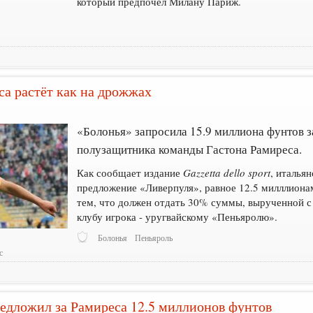
который предпочел Милану Париж.
са растёт как на дрожжах
9
«Болонья» запросила 15.9 миллиона фунтов з
полузащитника команды Гастона Рамиреса.
Как сообщает издание
Gazzetta dello sport
, италья
предложение «Ливерпуля», равное 12.5 милллиона
тем, что должен отдать 30% суммы, вырученной 
клубу игрока - уругвайскому «Пеньяролю».
Болонья
Пеньяроль
с
едложил за Рамиреса 12.5 миллионов фунтов