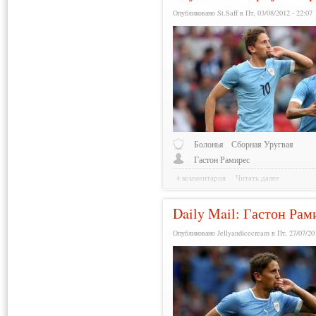
Опубликовано St.Saff в Пт, 03/08/2012 - 22:07
Болонья
Сборная Уругвая
Гастон Рамирес
4 комментария
Читать далее
Daily Mail: Гастон Ра
Опубликовано Jellyandicecream в Пт, 27/07/201