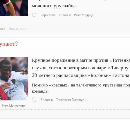
молодого уругвайца.
Барселона
Болонья
Реал Мадрид
риев
Читать далее
тупают?
9
Крупное поражение в матче против «Тоттенх
слухов, согласно которым в январе «Ливерпу
20-летнего распасовщика «Болоньи» Гастона
Помимо «красных» на талантливого уругвайца пол
команды.
Болонья
Тоттенхэм Хотспур
Раул Мейрелиш