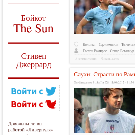
О том, когда появился
и зачем нужен
Бойкот
The Sun
Для тех, у кого всё ещё остались
вопросы
Болонья
Саутгемптон
Тоттенх
Русский перевод
Гастон Рамирес
Оскар Бетанкур
Стивен
3 комментария
Читать далее
Джеррард
Слухи: Страсти по Рам
Моя история
Опубликовано St.Saff в Сб, 11/08/2012 - 11:34
Довольны ли вы
работой «Ливерпуля»