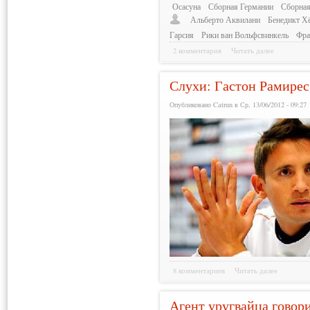
Осасуна
Сборная Германии
Сборная
Альберто Аквилани
Бенедикт Х
Гарсия
Рики ван Вольфсвинкель
Фра
2 комментария
Читать далее
Слухи: Гастон Рамирес
Опубликовано Catrun в Ср, 13/06/2012 - 09:27
8 комментариев
Читать далее
Агент уругвайца говори