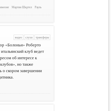
Симеоне
Мартин Шкртел
Рауль
видео
слухи
трансферы
тор «Болоньи» Роберто
 итальянский клуб ведет
ресом об интересе к
клубов», но также
ть о скором завершении
итника.