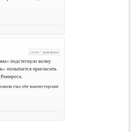
слухи
трансферы
эма» подстегнуло волну
ль» попытается пригласить
 Рамиреса.
ожили глаз обе манчестерские