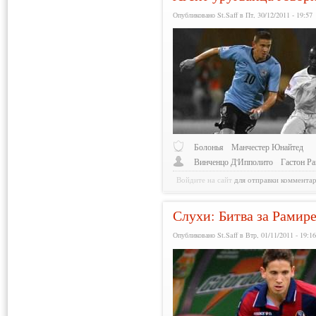
Опубликовано St.Saff в Пт, 30/12/2011 - 19:57
Болонья
Манчестер Юнайтед
Винченцо Д'Ипполито
Гастон Р
Войдите на сайт
для отправки коммента
Слухи: Битва за Рамир
Опубликовано St.Saff в Втр, 01/11/2011 - 19:1