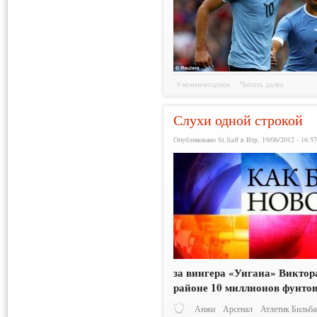
9 комментариев
Читать далее
Слухи одной строкой
Опубликовано St.Saff в Втр, 19/06/2012 - 16:5
за вингера «Уигана» Виктора
районе 10 миллионов фунтов
Анжи
Арсенал
Атлетик Бильба