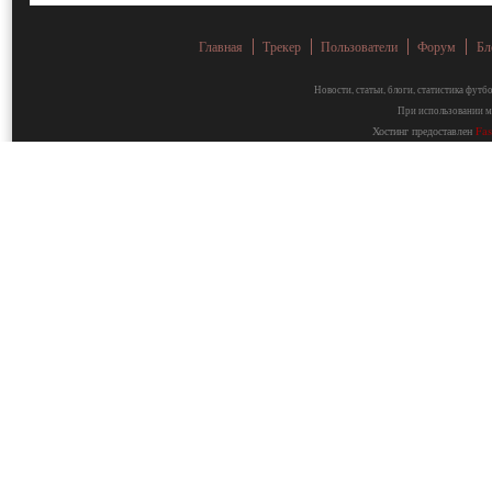
Главная
Трекер
Пользователи
Форум
Бл
Новости, статьи, блоги, статистика фут
При использовании ма
Хостинг предоставлен
Fa