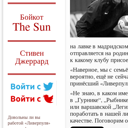
О том, когда появился
и зачем нужен
Бойкот
The Sun
Для тех, у кого всё ещё остались
вопросы
на лавке в мадридском
Русский перевод
Стивен
отправляется на родин
к какому клубу присое
Джеррард
«Наверное, мы с семьё
Моя история
вероятно, ещё не сейч
принёсший «Ливерпул
«Не знаю, в каком им
в „Гурнике“, „Рыбнике
или варшавской „Легии
поработать в нашей ли
Довольны ли вы
качестве. Поговорим о
работой «Ливерпуля»