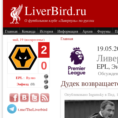
LiverBird.ru
О футбольном клубе «Ливерпуль» по-русски
Главная
Команда
История
Информация
Архив
Форумы
П
Главная
май, 19 (воскресенье)
2
19.05.
Ливе
0
EPL,
Э
Обсужден
EPL
Вулвз
:
Дудек возвращает
Энфилд
(H)
Опубликовано Ingumsky в Пнд, 15
t.me/TheLiverbird