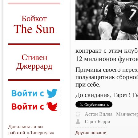
О том, когда появился
и зачем нужен
Бойкот
The Sun
Для тех, у кого всё ещё остались
вопросы
контракт с этим клу
Русский перевод
Стивен
12 миллионов фунтов
Джеррард
Причины своего перех
Моя история
полузащитник сборной
при себе.
До свидания, Гарет! Т
Астон Вилла
Манчесте
Гарет Бэрри
Довольны ли вы
работой «Ливерпуля»
Другие новости