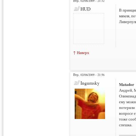
Втр, 02/06/2009 - 21:32
HUD
В принцип
мямля, по
Ливерпул
↑ Наверх
Втр, 02/06/2009 - 21:56
Ingumsky
Matador
Андрей, 
Олимпиады
ему можно
потеряли 
вопросе е
тоже сооб
спешка.
___________