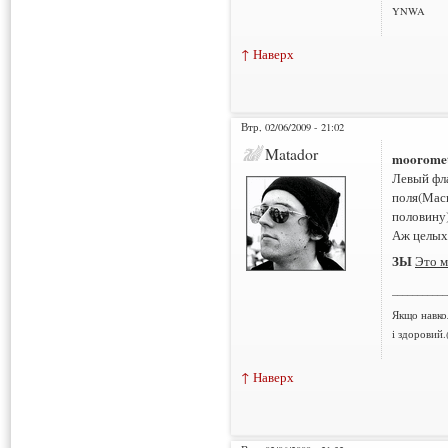
YNWA
↑ Наверх
Втр, 02/06/2009 - 21:02
Matador
moorome
Левый фла
поля(Маск
половину)
Аж целых
ЗЫ
Это м
___________
Якщо навко
і здоровий.
↑ Наверх