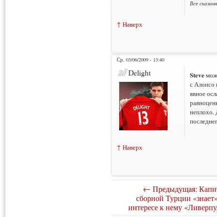
Все сказан
↑ Наверх
Ср, 03/06/2009 - 13:40
Delight
Steve
може
с Алонсо в
явное осл
равноценн
неплохо. 
последнег
↑ Наверх
← Предыдущая: Капи
сборной Турции «знает»
интересе к нему «Ливерпу