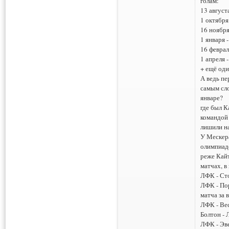
голам:
13 августа
1 октября
16 ноября
1 января -
16 феврал
1 апреля -
+ ещё оди
А ведь пе
самым сло
январе?
где был К
командой 
лишили н
У Мескера
олимпиаде
реже Кайт
матчах, в
ЛФК - Сто
ЛФК - Пор
матча за 
ЛФК - Вес
Болтон - 
ЛФК - Эв