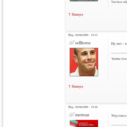
You have tak
↑ Наверх
Втр, 02/06/2009 - 19:33
sellhorse
Ну нет - 
___________
"Robbie Fowl
↑ Наверх
Втр, 02/06/2009 - 19:40
mertzan
Упустил 
___________