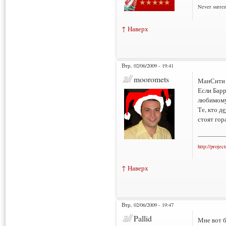
Never surre
↑ Наверх
Втр, 02/06/2009 - 19:41
mooromets
МанСити п
Если Барр
любимому 
Те, кто
де
стоят гор
___________
http://projec
↑ Наверх
Втр, 02/06/2009 - 19:47
Pallid
Мне вот б