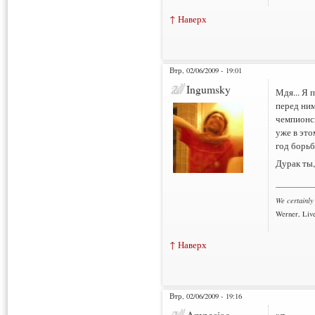
↑ Наверх
Втр, 02/06/2009 - 19:01
Ingumsky
Мдя... Я 
перед ни
чемпионск
уже в это
год борьба
Дурак ты,
___________
We certainly
Werner, Live
↑ Наверх
Втр, 02/06/2009 - 19:16
Amnesiac