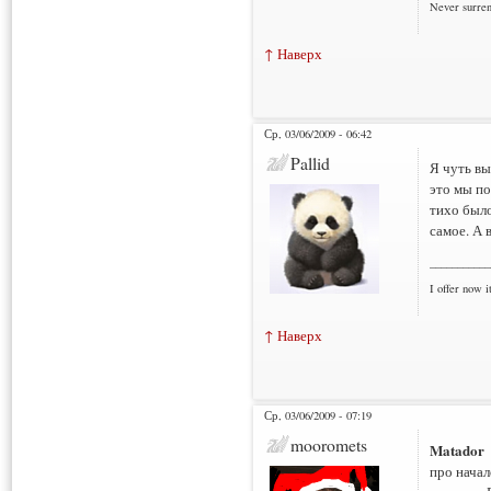
Never surre
↑ Наверх
Ср, 03/06/2009 - 06:42
Pallid
Я чуть вы
это мы по
тихо было
самое. А 
___________
I offer now it
↑ Наверх
Ср, 03/06/2009 - 07:19
mooromets
Matador
про начал