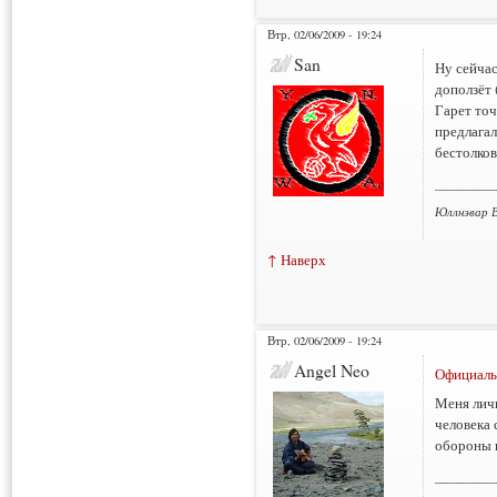
Втр, 02/06/2009 - 19:24
San
Ну сейчас
доползёт 
Гарет точ
предлагал
бестолков
___________
Юллнэвар В
↑ Наверх
Втр, 02/06/2009 - 19:24
Angel Neo
Официаль
Меня личн
человека 
обороны к
___________