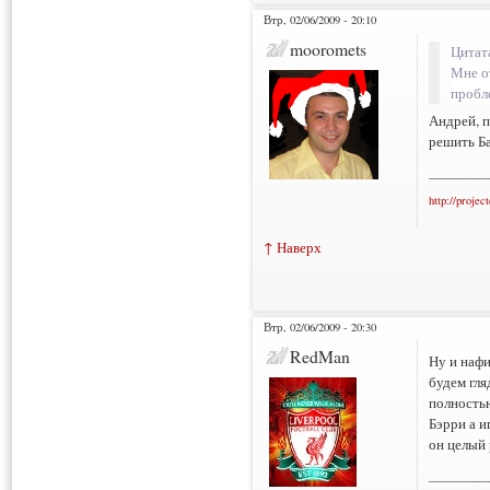
Втр, 02/06/2009 - 20:10
mooromets
Цитат
Мне о
пробле
Андрей, п
решить Ба
___________
http://projec
↑ Наверх
Втр, 02/06/2009 - 20:30
RedMan
Ну и нафи
будем гля
полностью
Бэрри а и
он целый 
___________