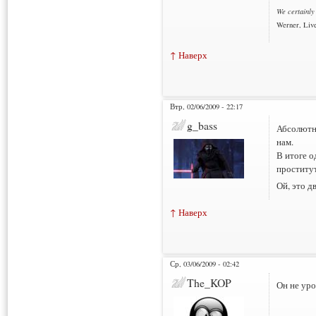
We certainly
Werner, Live
↑ Наверх
Втр, 02/06/2009 - 22:17
g_bass
Абсолютно
нам.
В итоге о
проститут
Ой, это д
↑ Наверх
Ср, 03/06/2009 - 02:42
The_KOP
Он не ур