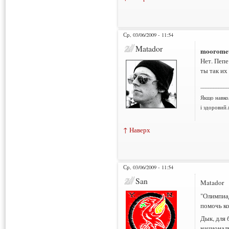
Ср, 03/06/2009 - 11:54
Matador
moorome
Нет. Пепе
ты так их
___________
Якщо навко
і здоровий.
↑ Наверх
Ср, 03/06/2009 - 11:54
San
Matador
"Олимпиад
помочь к
Дык, для 
националь