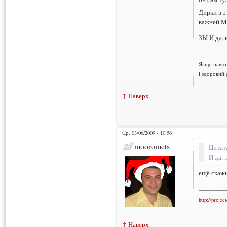
Дирки в э
важней М
ЗЫ И да, 
___________
Якщо навко
і здоровий.
↑ Наверх
Ср, 03/06/2009 - 10:56
mooromets
Цитат
И да, 
ещё скажи
___________
http://projec
↑ Наверх