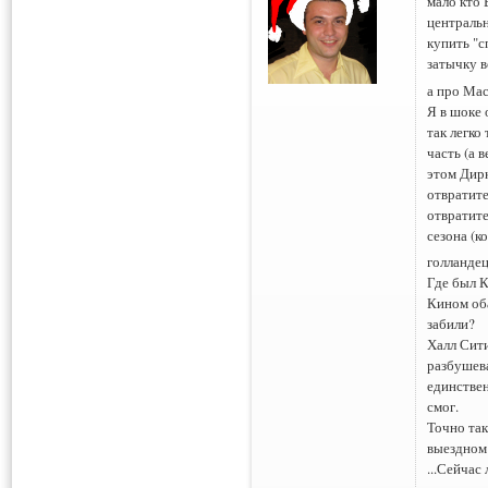
мало кто 
центральн
купить "с
затычку в
а про Мас
Я в шоке 
так легко
часть (а 
этом Дирк
отвратите
отвратит
сезона (к
голландец
Где был К
Кином оба
забили?
Халл Сити
разбушев
единствен
смог.
Точно та
выездном 
...Сейчас