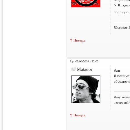
NHL, где 
сборную,
___________
Юллнэвар В
↑ Наверх
Ср, 03/06/2009 - 12:05
Matador
San
Я понимаю
абсолютно
___________
Якщо навко
і здоровий.
↑ Наверх