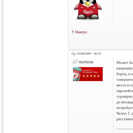
↑ Наверх
Ср, 03/06/2009 - 06:19
mertzan
Может быт
например 
борец, и 
совершен
место в с
европейск
турнирно
до вхожде
потребует
Челси. С 
расставил
___________