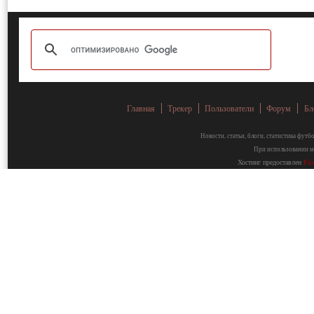
Главная
Трекер
Пользователи
Форум
Бл
Новости, статьи, блоги, статистика фут
При использовании ма
Хостинг предоставлен
Fa