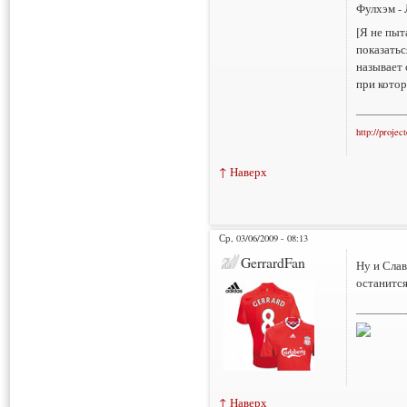
Фулхэм - 
[Я не пыт
показатьс
называет 
при котор
___________
http://projec
↑ Наверх
Ср, 03/06/2009 - 08:13
GerrardFan
Ну и Слав
останится
___________
↑ Наверх