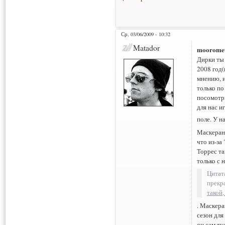
Ср, 03/06/2009 - 10:32
Matador
moorome
Дирки ты 
2008 год(
мнению, и
только по
посомотри
для нас и
поле. У н
Маскеран
что из-за
Торрес та
только с 
Цитат
прекра
такой
. Маскера
сезон для
он сам ту