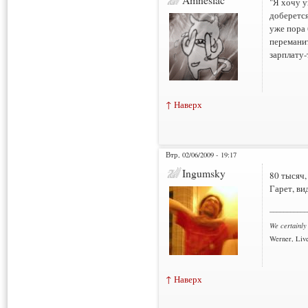
"Я хочу у
доберется
уже пора 
переманит
зарплату-
↑ Наверх
Втр, 02/06/2009 - 19:17
Ingumsky
80 тысяч,
Гарет, ви
___________
We certainly
Werner, Live
↑ Наверх