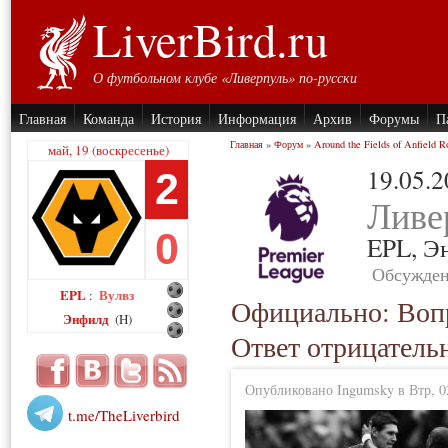
LiverBird.ru
О футбольном клубе «Ливерпуль» по-русски
Главная
Команда
История
Информация
Архив
Форумы
П
Главная
»
Форум
»
Around the Fields of Anfield R
май, 19 (воскресенье)
19.05.
2
Ливе
0
EPL,
Э
Обсужден
EPL
Вулвз
:
Официально: Вопр
Энфилд
(H)
Ответ отрицатель
Опубликовано Ingumsky в Втр, 02
t.me/TheLiverbird