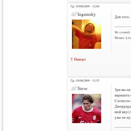
Ср, 03/06/2009 - 12:06
Ingumsky
Для того,
___________
We certainly
Werner, Live
↑ Наверх
Ср, 03/06/2009 - 12:52
Steve
Зря вы на
варианта 
Согласен 
Джеррард,
мой вкус)
уже не ну
___________