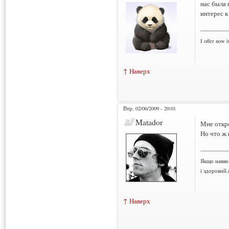
нас была 
интерес к
___________
I offer now it
↑ Наверх
Втр, 02/06/2009 - 20:01
Matador
Мне откр
Но что ж 
___________
Якщо навко
і здоровий.
↑ Наверх