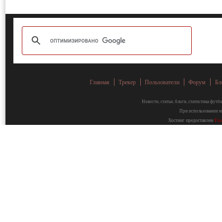
Главная
Трекер
Пользователи
Форум
Бл
Новости, статьи, блоги, статистика фут
При использовании ма
Хостинг предоставлен
Fa