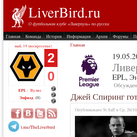
LiverBird.ru
О футбольном клубе «Ливерпуль» по-русски
Главная
Команда
История
Информация
Архив
Форумы
П
Главная
май, 19 (воскресенье)
2
19.05.
Ливе
0
EPL,
Э
Обсужден
EPL
Вулвз
:
Джей Спиринг гот
Энфилд
(H)
Опубликовано St.Saff в Ср, 26/10
t.me/TheLiverbird