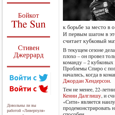
О том, когда появился
и зачем нужен
Бойкот
The Sun
к борьбе за место в 
Для тех, у кого всё ещё остались
И первым шагом в э
вопросы
считает кубковый ма
Русский перевод
Стивен
В текущем сезоне дела
Джеррард
плохо – он провел тол
команду – 2 кубковых 
Моя история
Проблемы Спиро с поп
начались, когда в ко
Джордан Хендерсон
.
Тем не менее, 22-летн
Кенни Далглишу
, и с
«Сити» является наи
Довольны ли вы
продемонстрировать на
работой «Ливерпуля»
способен.