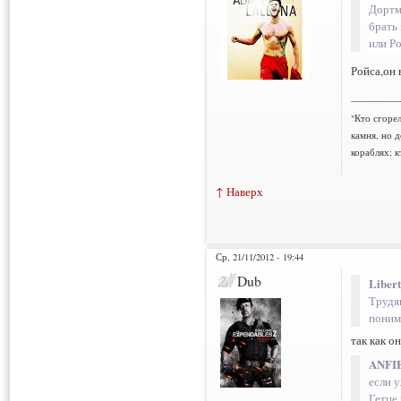
Дортм
брать 
или Р
Ройса,он
___________
"Кто сгорел
камня, но д
кораблях; к
↑ Наверх
Ср, 21/11/2012 - 19:44
Dub
Liber
Трудя
поним
так как о
ANFIE
если у
Гетце