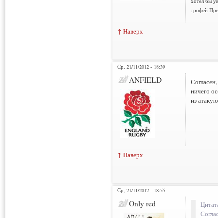
хотел бы у
трофей Пре
↑ Наверх
Ср, 21/11/2012 - 18:39
ANFIELD
Согласен,
ничего ос
из атакую
↑ Наверх
Ср, 21/11/2012 - 18:55
Only red
Цитат
Согла