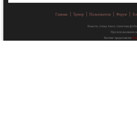
Главная
Трекер
Пользователи
Форум
Бл
Новости, статьи, блоги, статистика фут
При использовании ма
Хостинг предоставлен
Fa