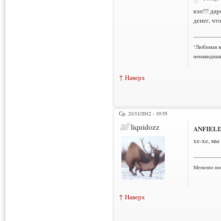
кэп!!! дар
денег, чт
___________
"Любимая к
ненавидишь
↑ Наверх
Ср, 21/11/2012 - 19:55
liquidozz
ANFIEL
xe-xe, мы
___________
Memento mo
↑ Наверх