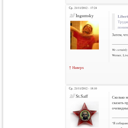
Ср, 21/11/2012 - 17:24
Ingumsky
Liber
Трудя
поним
Затем, чт
___________
We certainly
Werner, Live
↑ Наверх
Ср, 21/11/2012 - 18:10
St.Saff
Сколько м
сказать п
очевидны
___________
"Я собираюс