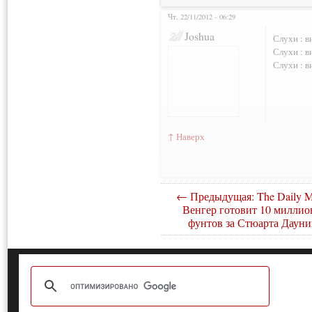
Чт, 22/11/2012 - 06:29
Нарушения: 4
Joshua
Слухи : в
Слухи : в
Слухи : в
↑ Наверх
← Предыдущая: The Daily Ma
Венгер готовит 10 миллио
фунтов за Стюарта Дауни