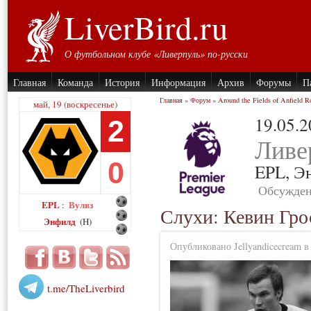
LiverBird.ru
О футбольном клубе «Ливерпуль» по-русски
Главная
Команда
История
Информация
Архив
Форумы
П
Главная
»
Форум
»
Around the Fields of Anfield R
май, 19 (воскресенье)
19.05.
2
Ливе
0
EPL,
Э
Обсужден
EPL
Вулвз
:
Слухи: Кевин Гро
Энфилд
(H)
Опубликовано Jellyandicecream в 
t.me/TheLiverbird