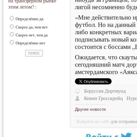
на трансферном рынке
лигой несомненно буд
этим летом? :
«Мне действительно нр
Определённо да
футбол. Но на данный 
Скорее да, чем нет
либо конкретных вари
Скорее нет, чем да
подписывать новый ко
Определённо нет
состоится с боссами „
Ожидается, что скаут
сегодняшний матч дор
амстердамского «Аякс
Боруссия Дортмунд
Кевин Гросскройц
Нур
Другие новости
Войдите на сайт
для отправк