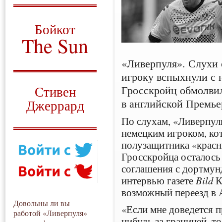
О том, когда появился
и зачем нужен
Бойкот
The Sun
Для тех, у кого всё ещё остались
«Ливерпуля». Слухи 
вопросы
игроку вспыхнули с н
Русский перевод
Гросскройц обмолвил
Стивен
в английской Премье
Джеррард
По слухам, «Ливерпул
Моя история
немецким игроком, кот
полузащитника «крас
Гросскройца осталось 
соглашения с дортмун
интервью газете
Bild
К
возможный переезд в 
Довольны ли вы
«Если мне доведется 
работой «Ливерпуля»
нибудь за границей, т