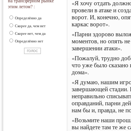
на трансферном рынке
«Я хочу отдать должн
этим летом? :
провели в атаке и соз
ворот. И, конечно, оп
Определённо да
каркас ворот».
Скорее да, чем нет
«Парни здорово вылож
Скорее нет, чем да
моментов, но опять не
Определённо нет
завершении атаки».
«Пожалуй, трудно доба
что уже было сказано
дома».
«Я думаю, нашим игро
завершающей стадии. 
неправильно списывать
оправданий, парни де
нам бы и, правда, не 
«Возьмите наши прошл
вы найдете там те же 