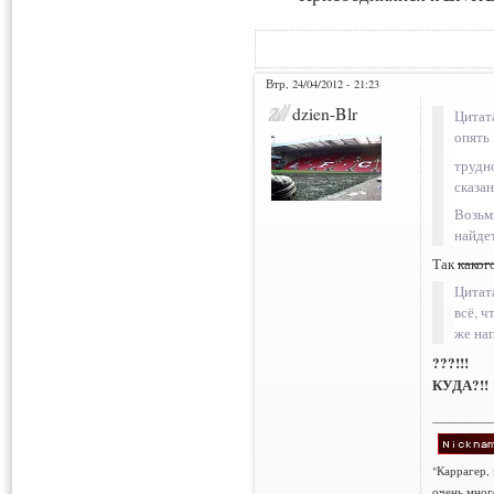
Втр, 24/04/2012 - 21:23
dzien-Blr
Цитат
опять
трудн
сказа
Возьм
найде
Так
каког
Цитат
всё, ч
же на
???!!!
КУДА?!!
___________
"Каррагер,
очень мног