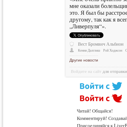
мне оказали болельщик
это. Я был бы расстро
другому, так как я вс
„Ливерпуля“».
Вест Бромвич Альбион
Кенни Далглиш
Рой Ходжсон
Другие новости
Войдите на сайт
для отправк
Читай! Общайся!
Комментируй! Создава
Присоединяйся к LiverB