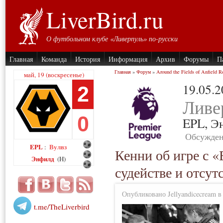
LiverBird.ru
О футбольном клубе «Ливерпуль» по-русски
Главная
Команда
История
Информация
Архив
Форумы
П
Главная
»
Форум
»
Around the Fields of Anfield R
май, 19 (воскресенье)
19.05.
2
Ливе
0
EPL,
Э
Обсужден
EPL
Вулвз
:
Кенни об игре с 
Энфилд
(H)
судействе и отсу
Опубликовано Jellyandicecream в 
t.me/TheLiverbird