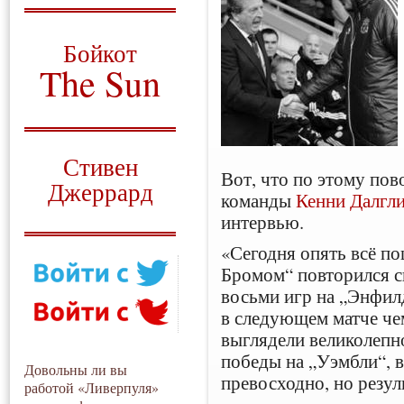
О том, когда появился
и зачем нужен
Бойкот
The Sun
Для тех, у кого всё ещё остались
вопросы
Русский перевод
Стивен
Вот, что по этому пов
Джеррард
команды
Кенни Далгл
интервью.
Моя история
«Сегодня опять всё пош
Бромом“ повторился с
восьми игр на „Энфилд
в следующем матче че
выглядели великолепно
победы на „Уэмбли“, 
Довольны ли вы
превосходно, но резуль
работой «Ливерпуля»