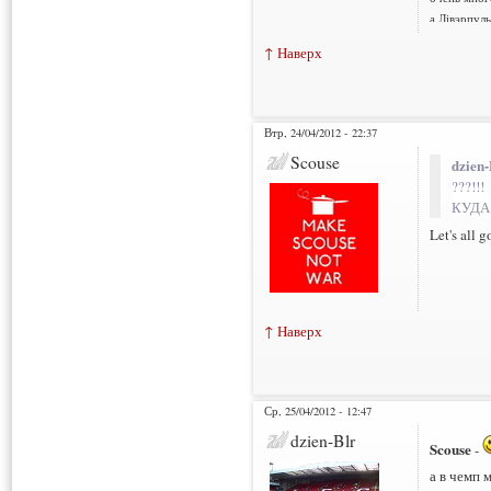
а Лівэрпуль
↑ Наверх
Втр, 24/04/2012 - 22:37
Scouse
dzien-
???!!!
КУДА?
Let's all 
↑ Наверх
Ср, 25/04/2012 - 12:47
dzien-Blr
Scouse
-
а в чемп 