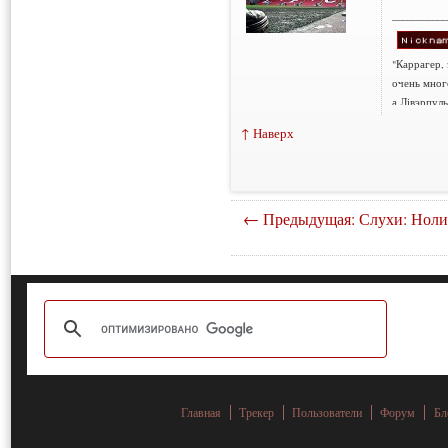
___________
"Каррагер,
очень мног
а Лівэрпуль
↑ Наверх
← Предыдущая: Слухи: Ноли
Главная
Трекер
Пользователи
Форум
Бл