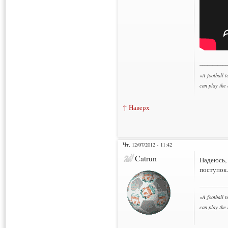
___________
«
A football t
can play the
↑ Наверх
Чт, 12/07/2012 - 11:42
Catrun
Надеюсь,
поступок.
___________
«
A football t
can play the