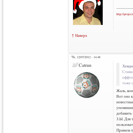
___________
http://projec
↑ Наверх
Чт, 12/07/2012 - 14:48
Catrun
Хендо
Ставил
оффто
тоже 
Жаль, кон
Вот оно к
новостная
упоминани
добавить 
З.Ы. Для 
пользоват
Правила (