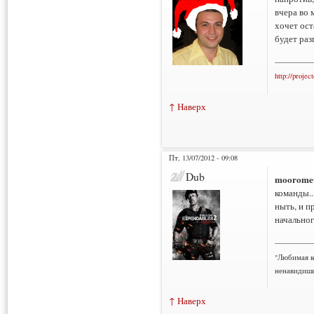
вчера во 
хочет ост
будет раз
___________
http://projec
↑ Наверх
Пт, 13/07/2012 - 09:08
Dub
moorome
команды..
ныть, и п
начальног
___________
"Любимая к
ненавидишь
↑ Наверх