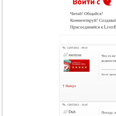
Читай! Общайся!
Комментируй! Создава
Присоединяйся к LiverB
Чт, 12/07/2012 - 09:43
mertzan
Что-то н
количеств
___________
Never surre
↑ Наверх
Чт, 12/07/2012 - 10:45
Dub
Походу, п