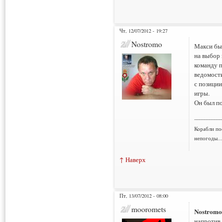
Чт, 12/07/2012 - 19:27
Nostromo
Макси был
на выбор 
команду п
ведомости
с позици
игры.
Он был по
___________
Корабли по
непогоды..
↑ Наверх
Пт, 13/07/2012 - 08:00
mooromets
Nostromo
напротив,