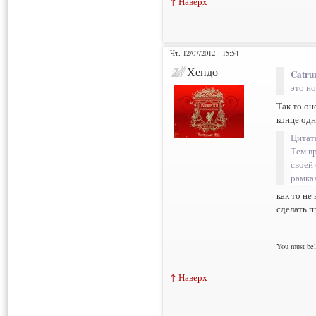
↑ Наверх
Чт, 12/07/2012 - 15:54
Хендо
Catru
это но
Так то он
конце одн
Цитат
Тем в
своей
рамка
как то не
сделать п
___________
You must bel
↑ Наверх