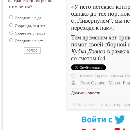
на трансферном рынке
«У него истекает конт
этим летом? :
однако до тех пор, по
Определённо да
с „Ливерпулем“, мы не
Скорее да, чем нет
переходе к нам».
Скорее нет, чем да
Тем временем хет-три
Определённо нет
помог своей сборной 
Кубка Дэвиса
в рамках
со счетом 6:4.
Ньюэллс Олд Бойз
Сборная Уру
Луис Суарес
Макси Род
Другие новости
Войдите на сайт
для отправк