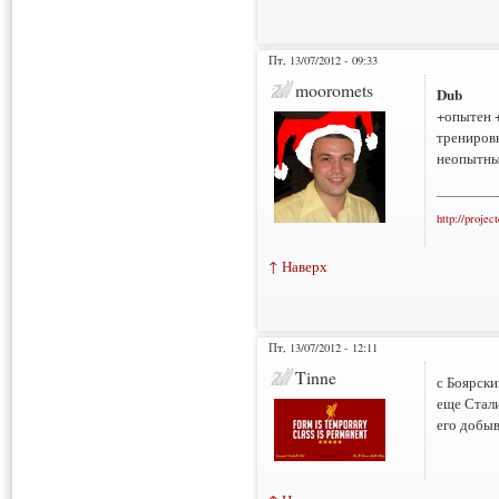
Пт, 13/07/2012 - 09:33
mooromets
Dub
+опытен +
трениров
неопытны
___________
http://projec
↑ Наверх
Пт, 13/07/2012 - 12:11
Tinne
с Боярским
еще Стали
его добыв