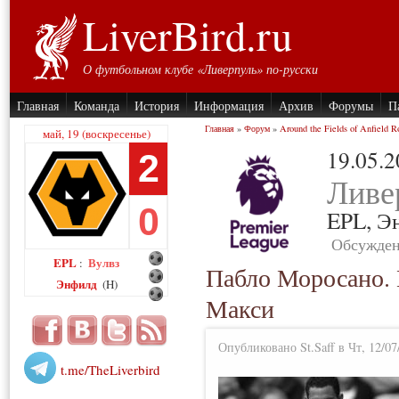
LiverBird.ru
О футбольном клубе «Ливерпуль» по-русски
Главная
Команда
История
Информация
Архив
Форумы
П
Главная
»
Форум
»
Around the Fields of Anfield R
май, 19 (воскресенье)
19.05.
2
Ливе
0
EPL,
Э
Обсужден
EPL
Вулвз
:
Пабло Моросано. 
Энфилд
(H)
Макси
Опубликовано St.Saff в Чт, 12/07
t.me/TheLiverbird