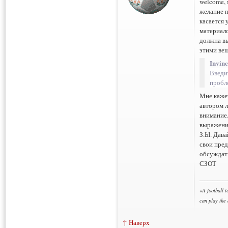
welcome, 
желание п
касается 
материало
должна вы
этими ве
Invinc
Введит
пробл
Мне кажет
автором л
внимание.
выражение
З.Ы. Дава
свои пред
обсуждать
СЗОТ
___________
«
A football t
can play the
↑ Наверх