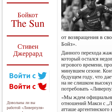
О том, когда появился
и зачем нужен
Бойкот
The Sun
Для тех, у кого всё ещё остались
вопросы
от возвращения в св
Русский перевод
Бойз».
Стивен
Джеррард
Данного перехода жажд
который остался недо
Моя история
игрового времени, про
минувшем сезоне. Конт
будущем году, что дае
на не слишком высоку
потребовать «Ливерпу
«Мы ждем официальны
отношений Макси с „Ли
Довольны ли вы
работой «Ливерпуля»
атташе аргентинского