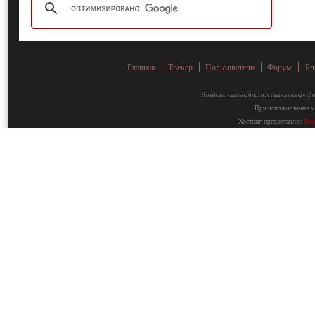
Главная
Трекер
Пользователи
Форум
Бл
Новости, статьи, блоги, статистика фут
При использовании ма
Хостинг предоставлен
Fa