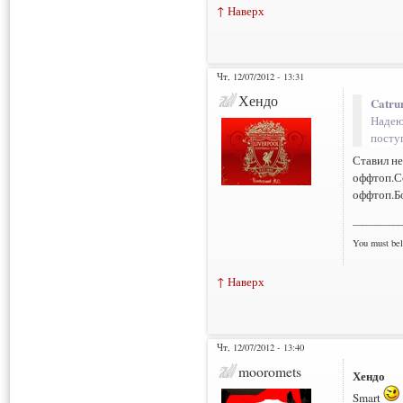
↑ Наверх
Чт, 12/07/2012 - 13:31
Хендо
Catru
Надею
посту
Ставил не
оффтоп.Со
оффтоп.Бо
___________
You must bel
↑ Наверх
Чт, 12/07/2012 - 13:40
mooromets
Хендо
Smart