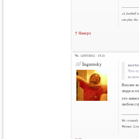
___________
«
A football t
can play the
↑ Наверх
Чт, 12/07/2012 - 15:21
Ingumsky
mertz
Что-т
количе
Вполне во
люди и го
это завис
любом слу
___________
We certainly
Werner, Live