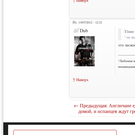
↑ Наверх
Пт, 13/07/2012 - 12:21
Dub
Tinne
" не 
это ласков
___________
"Любимая к
ненавидишь
↑ Наверх
← Предыдущая: Англичане е
домой, и испанцев ждут гр