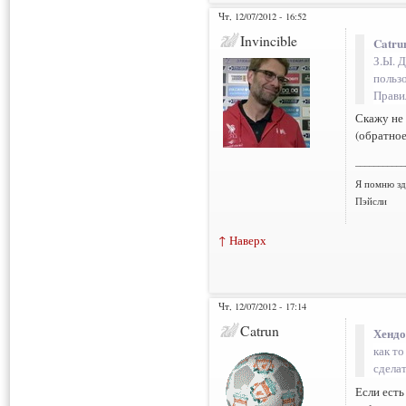
Чт, 12/07/2012 - 16:52
Invincible
Catru
З.Ы. Д
пользо
Правил
Скажу не 
(обратное
___________
Я помню зд
Пэйсли
↑ Наверх
Чт, 12/07/2012 - 17:14
Catrun
Хендо
как т
сдела
Если есть