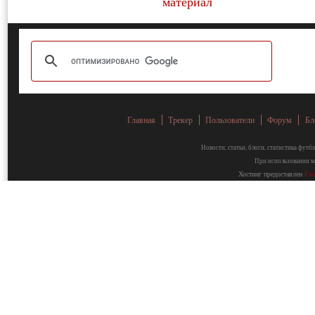
Главная
Трекер
Пользователи
Форум
Бл
Новости, статьи, блоги, статистика фут
При использовании ма
Хостинг предоставлен
Fa