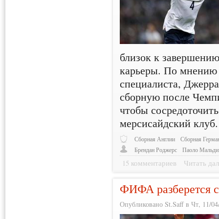
близок к завершени
карьеры. По мнению 
специалиста, Джерр
сборную после Чемпи
чтобы сосредоточить
мерсисайдский клуб.
Сборная Англии
Сборная Герма
Брендан Роджерс
Паоло Мальди
15 комментариев
Читать дал
ФИФА разберется с
Опубликовано St.Saff в Чт, 11/04