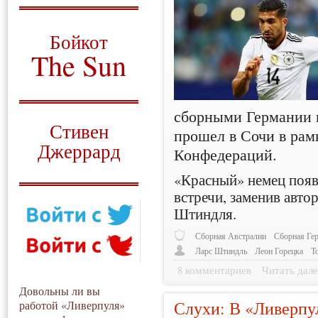
О том, когда появился
и зачем нужен
Бойкот
The Sun
Для тех, у кого всё ещё остались
вопросы
сборными Германии 
Русский перевод
Стивен
прошел в Сочи в ра
Джеррард
Конфедераций.
Моя история
«Красный» немец появи
встречи, заменив авто
Штиндля.
Сборная Австралии
Сборная Ге
Ларс Штиндль
Леон Горецка
Т
8 комментариев
Читать дале
Довольны ли вы
Слухи: В «Ливерпу
работой «Ливерпуля»