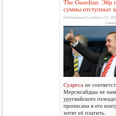
The Guardian: Эйр 
суммы отступных з
Опубликовано LordAce в Сб, 05/0
владел
Суареса
не соответст
Мерсисайдцы не нам
уругвайского голеад
прописана в его конт
хотят её платить.