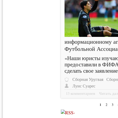
информационному а
Футбольной Ассоциац
«Наши юристы изучают
предоставили в ФИФА,
сделать свое заявление
Сборная Уругвая
Сборн
Луис Суарес
13 комментариев
Читать дал
1
2
3