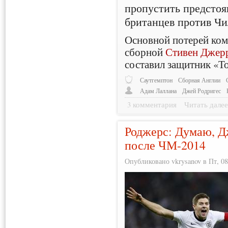
пропустить предсто
британцев против Чи
Основной потерей ком
сборной
Стивен Джер
составил защитник «Т
Саутгемптон
Сборная Англии
Адам Лаллана
Джей Родригес
3 комментария
Читать дале
Роджерс: Думаю, Д
после ЧМ-2014
Опубликовано vkrysanov в Пт, 08