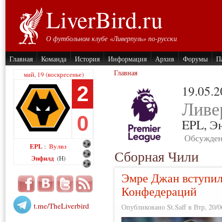
LiverBird.ru
О футбольном клубе «Ливерпуль» по-русски
Главная
Команда
История
Информация
Архив
Форумы
П
Главная
май, 19 (воскресенье)
2
19.05.
Ливе
0
EPL,
Э
Обсужден
EPL
Вулвз
:
Сборная Чили
Энфилд
(H)
Эмре Джан вступил 
Конфедераций
t.me/TheLiverbird
Опубликовано St.Saff в Втр, 20/0