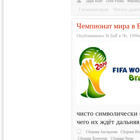
Дирк Кёйт
Пепе Рейна
Фернанд
2 комментария
Читать дале
Чемпионат мира в Б
Опубликовано St.Saff в Чт, 19/06
чисто символически 
чего их ждёт дальняя
Сборная Австралии
Сборная Ис
Сборная Хорватии
Сборная Чили