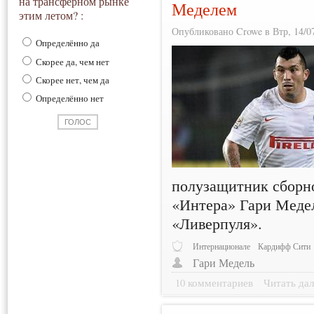
на трансферном рынке
Меделем
этим летом? :
Опубликовано Crowe в Втр, 14/07
Определённо да
Скорее да, чем нет
Скорее нет, чем да
Определённо нет
полузащитник сборн
«Интера» Гари Медел
«Ливерпуля».
Интернационале
Кардифф Сити
Гари Медель
10 комментариев
Читать дал