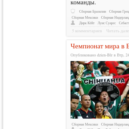
команды.
Сборная Бразилии
Сборная Гре
Сборная Мексики
Сборная Нидерлан
Дирк Кёйт
Луис Суарес
Себаст
5 комментариев
Читать дале
Чемпионат мира в Б
Опубликовано dzien-Blr в Втр, 24
Сборная Мексики
Сборная Нидерлан