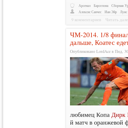
Арсенал
Барселона
Сборная У
Алексис Санчес
Иан Эйр
Луис
9 комментариев
Читать дале
ЧМ-2014. 1/8 фина
дальше, Коатес еде
Опубликовано LordAce в Пнд, 30/
любимец Копа
Дирк 
й матч в оранжевой 