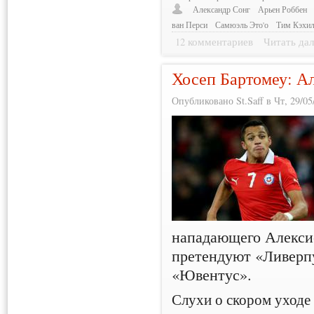
Александр Сонг
Арьен Роббен
ван Перси
Самюэль Это'о
Тим Кэхи
12 комментариев
Читать дал
Хосеп Бартомеу: Ал
Опубликовано St.Saff в Чт, 29/05
нападающего Алексис
претендуют «Ливерп
«Ювентус».
Слухи о скором уходе 