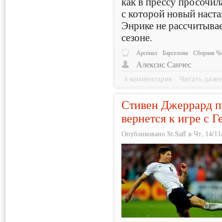
как в прессу просочил
с которой новый наст
Энрике не рассчитыва
сезоне.
Арсенал
Барселона
Сборная Ч
Алексис Санчес
4 комментария
Читать дале
Стивен Джеррард пр
вернется к игре с 
Опубликовано St.Saff в Чт, 14/11