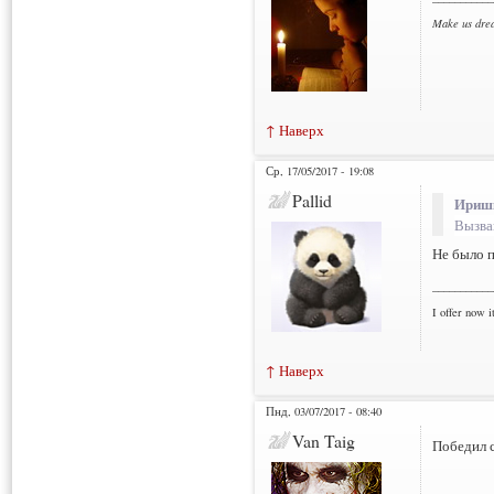
Make us dre
↑ Наверх
Ср, 17/05/2017 - 19:08
Pallid
Иришк
Вызва
Не было п
___________
I offer now it
↑ Наверх
Пнд, 03/07/2017 - 08:40
Van Taig
Победил 