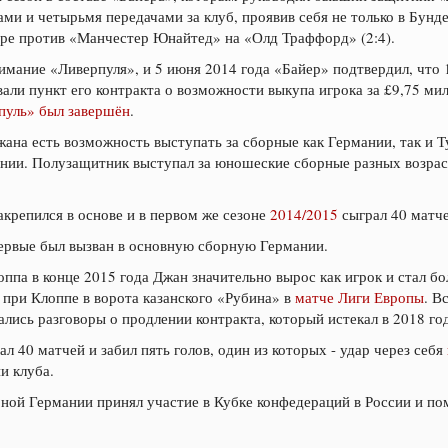
ми и четырьмя передачами за клуб, проявив себя не только в Бунде
гре против «Манчестер Юнайтед» на «Олд Траффорд» (2:4).
имание «Ливерпуля», и 5 июня 2014 года «Байер» подтвердил, что 
али пункт его контракта о возможности выкупа игрока за £9,75 мил
рпуль» был завершён
.
жана есть возможность выступать за сборные как Германии, так и Т
нии. Полузащитник выступал за юношеские сборные разных возраст
крепился в основе и в первом же сезоне
2014/2015
сыграл 40 матче
первые был вызван в основную сборную Германии.
ппа в конце 2015 года Джан значительно вырос как игрок и стал б
 при Клоппе в ворота казанского «Рубина» в
матче Лиги Европы
. В
ались разговоры о продлении контракта, который истекал в 2018 го
л 40 матчей и забил пять голов, один из которых - удар через себя
и клуба.
ной Германии принял участие в Кубке конфедераций в России и по