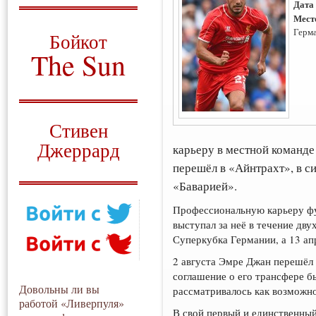
Дата
Мест
О том, когда появился
и зачем нужен
Герм
Бойкот
The Sun
Для тех, у кого всё ещё остались
вопросы
Русский перевод
Стивен
Джеррард
карьеру в местной команде 
перешёл в «Айнтрахт», в с
Моя история
«Баварией».
Профессиональную карьеру фу
выступал за неё в течение дву
Суперкубка Германии, а 13 ап
2 августа Эмре Джан перешёл 
соглашение о его трансфере б
Довольны ли вы
рассматривалось как возможно
работой «Ливерпуля»
В свой первый и единственны