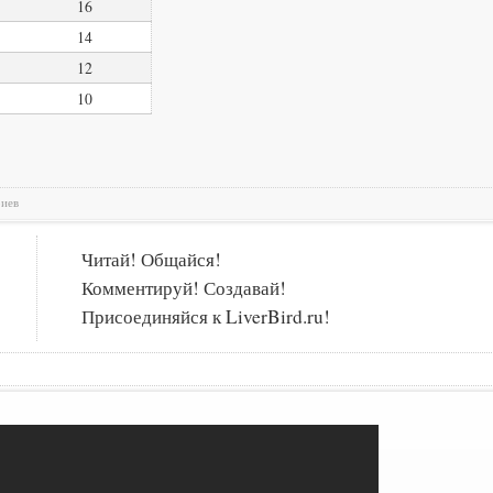
16
14
12
10
риев
Читай! Общайся!
Комментируй! Создавай!
Присоединяйся к LiverBird.ru!