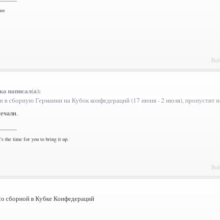
am
Вой
а написал(а):
н в сборную Германии на Кубок конфедераций (17 июня - 2 июля), пропустит н
ечали.
_______
's the time for you to bring it up.
Вой
со сборной в Кубке Конфедераций