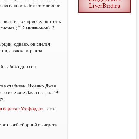
LiverBird.ru
слиге, но и в Лиге чемпионов,
1 июля игрок присоединится к
лионов (€12 миллионов). 3
урции, однако, он сделал
ов, а также играл за
й, забив один гол.
олее стабилен. Именно Джан
сего в сезоне Джан сыграл 49
ду.
в ворота «Уотфорда»
- стал
мог своей сборной выиграть