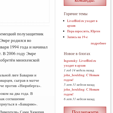
Горячие темы
LiverBird.ru уходит в
архив
Пора взрослеть, Юрген
немецкий полузащитник
Запись на 19-е
 Эмре родился во
подробнее
варя 1994 года и начинал
т. В 2006 году Эмре
Новое в блогах
риобретён мюнхенской
Ingumsky
:
LiverBird.ru
уходит в архив
1 год 14 недель
назад
льной лиге Баварии и
john_houlding
:
C Новым
годом!
аварцев, сыграв в матче
5 лет 31 неделя
назад
тче против «Нюрнберга».
john_houlding
:
С Новым
оком на два года. В
годом!
как соглашение
6 лет 31 неделя
назад
вернутьcя в «Баварию».
Поддержите
 «Ливерпуля» Сами Хююпия,