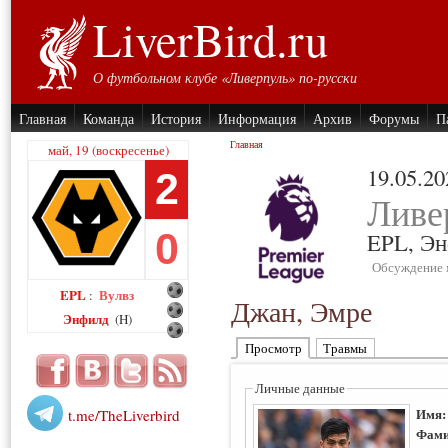
LiverBird.ru
О футбольном клубе «Ливерпуль» по-русски
Главная
Команда
История
Информация
Архив
Форумы
П
Главная
май, 19 (воскресенье)
19.05.20
2
Ливе
0
EPL,
Эн
Обсуждение 
EPL
Вулвз
:
Джан, Эмре
Энфилд
(H)
Просмотр
Травмы
Личные данные
Имя
t.me/TheLiverbird
Фами