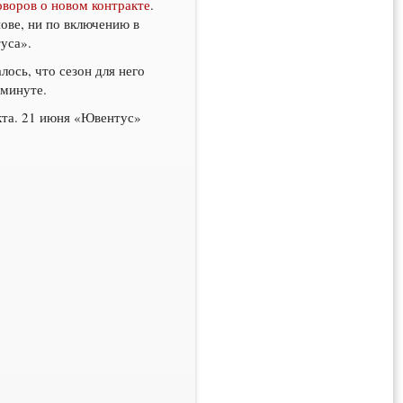
оворов о новом контракте
.
нове, ни по включению в
уса».
лось, что сезон для него
 минуте.
кта. 21 июня «Ювентус»