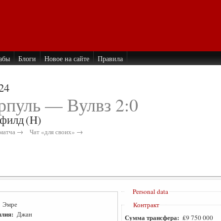
абы
Блоги
Новое на сайте
Правила
24
рпуль — Вулвз 2:0
филд
(H)
матча →
Чат «для своих» →
Personal data
:
Эмре
Контракт
лия:
Джан
Сумма трансфера:
₤9 750 000