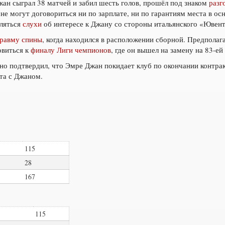
жан сыграл 38 матчей и забил шесть голов, прошёл под знаком
разг
не могут договориться ни по зарплате, ни по гарантиям места в ос
вляться
слухи
об интересе к Джану со стороны итальянского «Ювент
равму спины
, когда находился в расположении сборной. Предполага
овиться к
финалу Лиги чемпионов
, где он вышел на замену на 83-ей
но подтвердил, что Эмре Джан покидает клуб по окончании контра
та с Джаном.
115
28
167
115