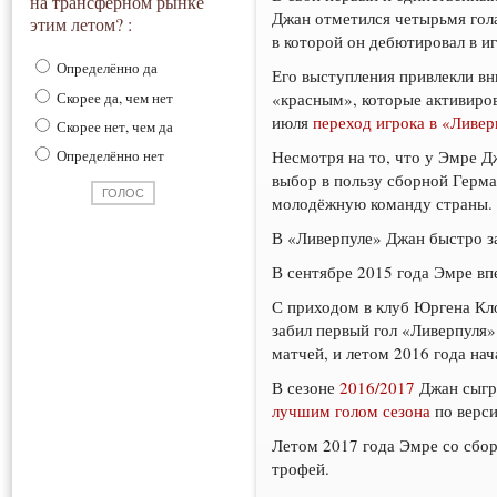
на трансферном рынке
Джан отметился четырьмя гола
этим летом? :
в которой он дебютировал в и
Определённо да
Его выступления привлекли вн
Скорее да, чем нет
«красным», которые активиров
июля
переход игрока в «Ливе
Скорее нет, чем да
Несмотря на то, что у Эмре Д
Определённо нет
выбор в пользу сборной Герма
молодёжную команду страны.
В «Ливерпуле» Джан быстро за
В сентябре 2015 года Эмре в
С приходом в клуб Юргена Кло
забил первый гол «Ливерпуля»
матчей, и летом 2016 года нач
В сезоне
2016/2017
Джан сыгра
лучшим голом сезона
по верси
Летом 2017 года Эмре со сбор
трофей.