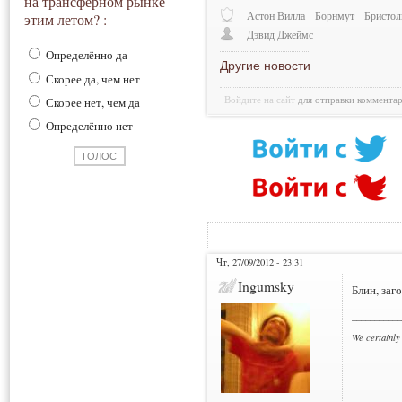
на трансферном рынке
Астон Вилла
Борнмут
Бристол
этим летом? :
Дэвид Джеймс
Определённо да
Другие новости
Скорее да, чем нет
Войдите на сайт
для отправки коммента
Скорее нет, чем да
Определённо нет
Чт, 27/09/2012 - 23:31
Ingumsky
Блин, заг
___________
We certainly