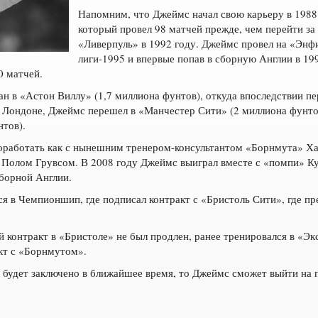
Напомним, что Джеймс начал свою карьеру в 1988 
который провел 98 матчей прежде, чем перейти за
«Ливерпуль» в 1992 году. Джеймс провел на «Энфи
лиги-1995 и впервые попав в сборную Англии в 19
0 матчей.
н в «Астон Виллу» (1,7 миллиона фунтов), откуда впоследствии п
в Лондоне, Джеймс перешел в «Манчестер Сити» (2 миллиона фунтов
тов).
оработать как с нынешним тренером-консультантом «Борнмута» Хар
 Полом Грувсом. В 2008 году Джеймс выиграл вместе с «помпи» Куб
борной Англии.
я в Чемпионшип, где подписал контракт с «Бристоль Сити», где пр
 контракт в «Бристоле» не был продлен, ранее тренировался в «Экс
кт с «Борнмутом».
 будет заключено в ближайшее время, то Джеймс сможет выйти на 