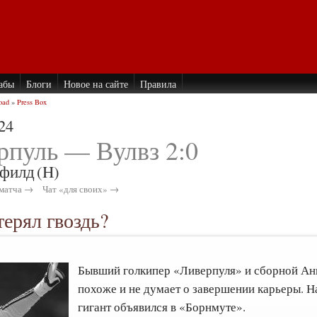
абы
Блоги
Новое на сайте
Правила
oad
»
Press Box
24
рпуль — Вулвз 2:0
филд
(H)
матча →
Чат «для своих» →
ерял гвоздь?
Бывший голкипер «Ливерпуля» и сборной А
похоже и не думает о завершении карьеры. Н
гигант объявился в «Борнмуте».