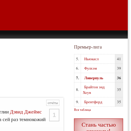
Премьер-лига
5.
Ньюкасл
41
6.
Фулхэм
39
7.
Ливерпуль
36
Брайтон энд
8.
35
Хоув
9.
Брентфорд
35
отчёты
Вся таблица
нглии
Дэвид Джеймс
1
а сей раз темнокожий
Стань частью
команды!