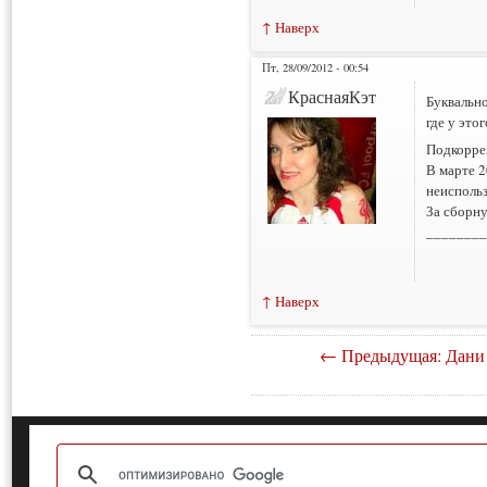
↑ Наверх
Пт, 28/09/2012 - 00:54
КраснаяКэт
Буквально
где у это
Подкоррек
В марте 2
неисполь
За сборну
________
↑ Наверх
← Предыдущая: Дани 