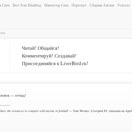
ь Сити
Вест Хэм Юнайтед
Манчестер Сити
Портсмут
Сборная Англии
Уолсолл
риев
Читай! Общайся!
Комментируй! Создавай!
Присоединяйся к LiverBird.ru!
оловок — отпад!
_______
 have the resources to compete with anyone in football
— Tom Werner, Liverpool FC chairman on April 