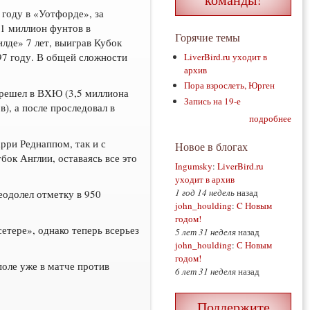
году в «Уотфорде», за
 1 миллион фунтов в
Горячие темы
лде» 7 лет, выиграв Кубок
97 году. В общей сложности
LiverBird.ru уходит в
архив
Пора взрослеть, Юрген
ерешел в ВХЮ (3,5 миллиона
Запись на 19-е
), а после проследовал в
подробнее
ри Реднаппом, так и с
Новое в блогах
ок Англии, оставаясь все это
Ingumsky
:
LiverBird.ru
уходит в архив
1 год 14 недель
назад
еодолел отметку в 950
john_houlding
:
C Новым
годом!
етере», однако теперь всерьез
5 лет 31 неделя
назад
john_houlding
:
С Новым
годом!
поле уже в матче против
6 лет 31 неделя
назад
Поддержите