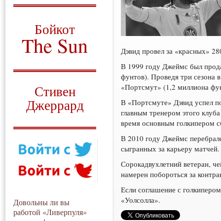
О том, когда появился
и зачем нужен
Бойкот
The Sun
Дэвид провел за «красных» 28
Для тех, у кого всё ещё остались
вопросы
В 1999 году Джеймс был прода
фунтов). Проведя три сезона 
Русский перевод
«Портсмут» (1,2 миллиона фун
Стивен
Джеррард
В «Портсмуте» Дэвид успел п
главным тренером этого клуба
Моя история
время основным голкипером с
В 2010 году Джеймс перебралс
сыгранных за карьеру матчей.
Сорокадвухлетний ветеран, чей
намерен побороться за контра
Если соглашение с голкипером
«Уолсолла».
Довольны ли вы
работой «Ливерпуля»