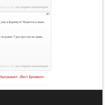
дите на сайт
для отправки комментариев
#3
 уже в Борнмуте! Кажется я знаю,
(и ровно 7 раз грустил на лавке,
дите на сайт
для отправки комментариев
обыгрывает «Вест Бромвич»