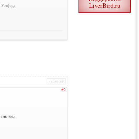
LiverBird.ru
Уотфорд
+100500 OFF
#2
12th, 2012.