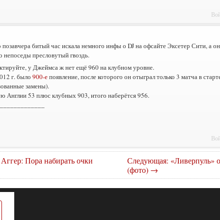
Вой
 позавчера битый час искала немного инфы о DJ на офсайте Эксетер Сити, а он
го непоседы пресловутый гвоздь.
тируйте, у Джеймса ж нет ещё 960 на клубном уровне.
012 г. было
900-е
появление, после которого он отыграл только 3 матча в старте 
зованные замены).
ю Англии 53 плюс клубных 903, итого наберётся 956.
_____________
Вой
Аггер: Пора набирать очки
Следующая: «Ливерпуль» 
(фото) →