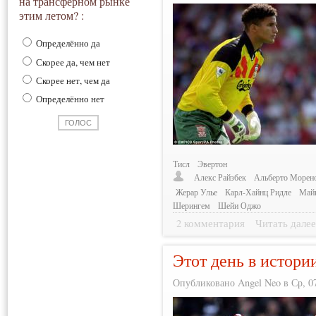
на трансферном рынке
этим летом? :
Определённо да
Скорее да, чем нет
Скорее нет, чем да
Определённо нет
Тисл
Эвертон
Алекс Райзбек
Альберто Морен
Жерар Улье
Карл-Хайнц Ридле
Май
Шерингем
Шейи Оджо
2 комментария
Читать дале
Этот день в истори
Опубликовано Angel Neo в Ср, 07