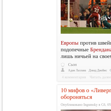
Европы
против швейц
подопечные
Брендан
лишь ничьей на свое
Сьон
Адам Лаллана
Дэвид Джеймс
4 комментария
Читать дале
10 мифов о «Ливерп
обороняться
Опубликовано Ingumsky в Сб, 05/