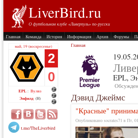
LiverBird.ru
О футбольном клубе «Ливерпуль» по-русски
Главная
Команда
История
Информация
Архив
Форумы
П
Главная
май, 19 (воскресенье)
2
19.05.
Ливе
0
EPL,
Э
Обсужден
EPL
Вулвз
:
Дэвид Джеймс
Энфилд
(H)
"Красные" приним
Опубликовано socrates71 в Пт, 01
t.me/TheLiverbird