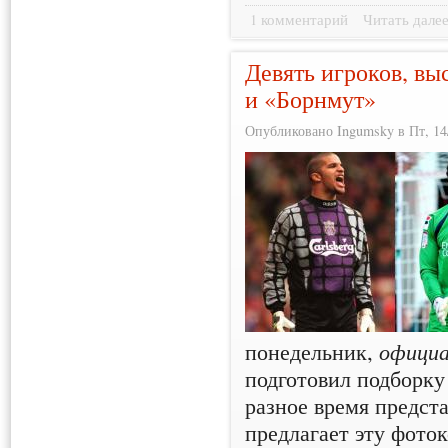
1 комментарий
Читать дале
Девять игроков, вы
и «Борнмут»
Опубликовано Ingumsky в Пт, 14/
понедельник,
официа
подготовил подборку 
разное время предст
предлагает эту фот