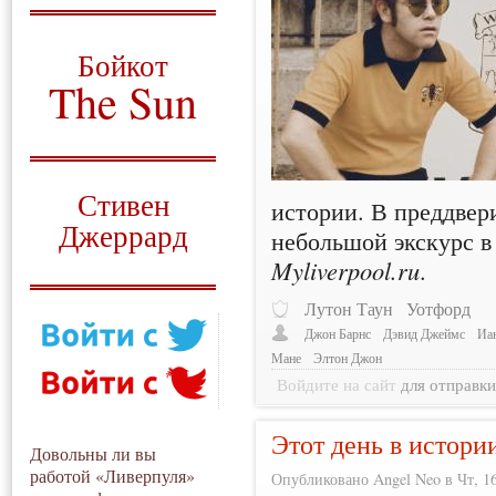
О том, когда появился
и зачем нужен
Бойкот
The Sun
Для тех, у кого всё ещё остались
вопросы
Русский перевод
Стивен
истории. В преддвер
Джеррард
небольшой экскурс в
Myliverpool.ru
.
Моя история
Лутон Таун
Уотфорд
Джон Барнс
Дэвид Джеймс
Иа
Мане
Элтон Джон
Войдите на сайт
для отправк
Этот день в истори
Довольны ли вы
работой «Ливерпуля»
Опубликовано Angel Neo в Чт, 16