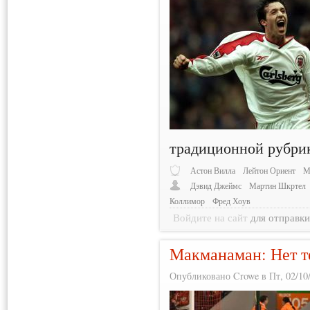
традиционной рубри
Астон Вилла
Лейтон Ориент
М
Дэвид Джеймс
Мартин Шкртел
Коллимор
Фред Хоув
Войдите на сайт
для отправк
Макманаман: Нет т
Опубликовано Crowe в Пт, 02/10/