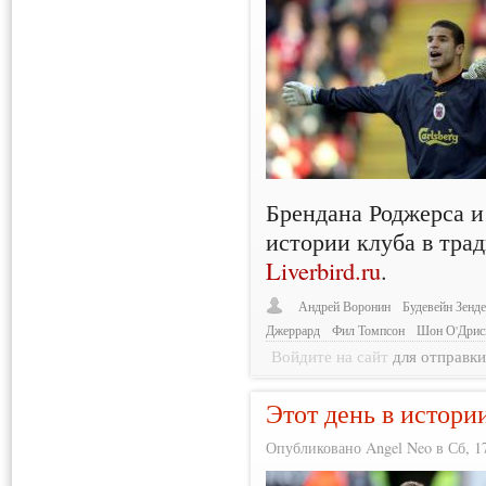
Брендана Роджерса и
истории клуба в тра
Liverbird.ru
.
Андрей Воронин
Будевейн Зенд
Джеррард
Фил Томпсон
Шон О'Дрис
Войдите на сайт
для отправк
Этот день в истори
Опубликовано Angel Neo в Сб, 17