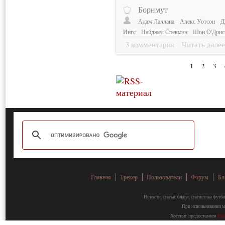
Борнмут
Адам Лаллана
Алекс Уотсон
Д
Ингс
Найджел Спекмэн
Шон О'Дрис
3 комментария
Читать дале
1
2
3
Главная
Трекер
Пользователи
Форум
Бл
Новости, статьи, блоги, статистика фут
При использовании ма
Хостинг предоставлен
Fa