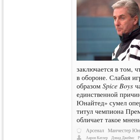
заключается в том, 
в обороне. Слабая иг
образом
Spice Boys
ча
единственной причи
Юнайтед» сумел опер
титул чемпиона Прем
обличает такое мнен
Арсенал
Манчестер Юн
Аарон Катлер
Дэвид Джеймс
Р