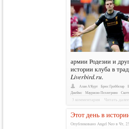
армии Родезии и дру
истории клуба в тра
Liverbird.ru
.
Алан А'Курт
Брюс Гроббелар
Джеймс
Маурисио Пеллегрино
Скот
3 комментария
Читать дале
Этот день в истори
Опубликовано Angel Neo в Чт, 23