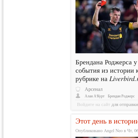
Брендана Роджерса у
события из истории 
рубрике на
Liverbird.
Арсенал
Алан А'Курт
Брендан Роджерс
Войдите на сайт
для отправк
Этот день в истори
Опубликовано Angel Neo в Чт, 06