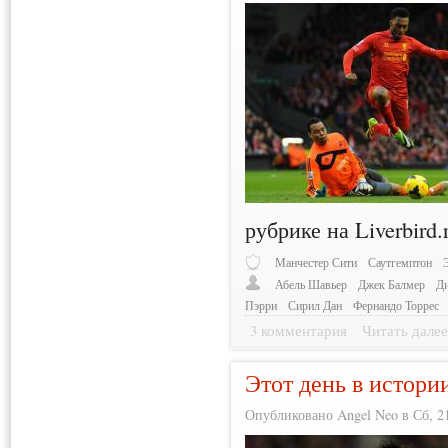
рубрике на Liverbird.
Манчестер Сити
Саутгемптон
Абель Шавьер
Джек Балмер
Д
Пэрри
Сирил Дан
Фернандо Торрес
3 комментария
Читать дале
Этот день в истори
Опубликовано Angel Neo в Сб, 21