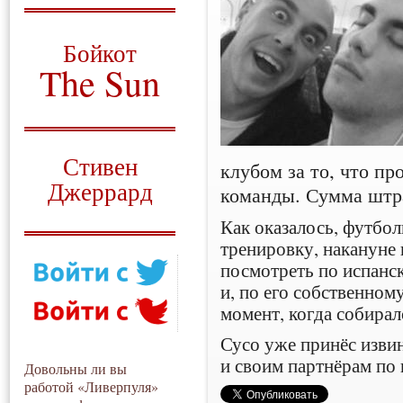
О том, когда появился
и зачем нужен
Бойкот
The Sun
Для тех, у кого всё ещё остались
вопросы
Русский перевод
Стивен
клубом за то, что п
Джеррард
команды. Сумма штра
Моя история
Как оказалось, футбол
тренировку, накануне
посмотреть по испанс
и, по его собственном
момент, когда собирал
Сусо уже принёс изви
и своим партнёрам по 
Довольны ли вы
работой «Ливерпуля»