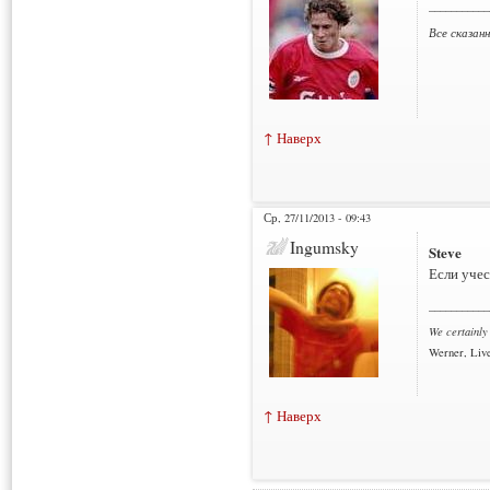
___________
Все сказан
↑ Наверх
Ср, 27/11/2013 - 09:43
Ingumsky
Steve
Если учес
___________
We certainly
Werner, Live
↑ Наверх