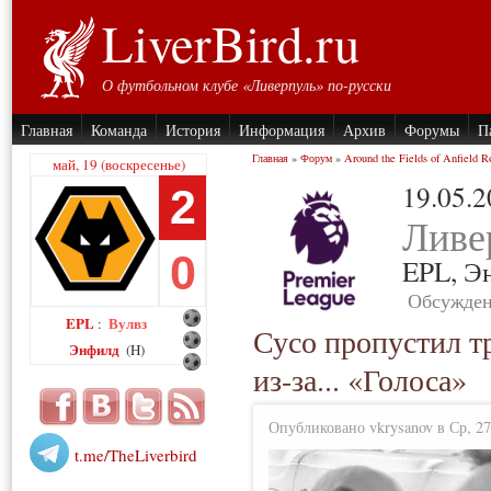
LiverBird.ru
О футбольном клубе «Ливерпуль» по-русски
Главная
Команда
История
Информация
Архив
Форумы
П
Главная
»
Форум
»
Around the Fields of Anfield R
май, 19 (воскресенье)
19.05.
2
Ливе
0
EPL,
Э
Обсужден
EPL
Вулвз
:
Сусо пропустил 
Энфилд
(H)
из-за... «Голоса»
Опубликовано vkrysanov в Ср, 27
t.me/TheLiverbird