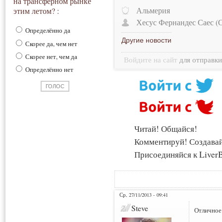
на трансферном рынке
Альмерия
этим летом? :
Хесус Фернандес Саес (
Определённо да
Другие новости
Скорее да, чем нет
Скорее нет, чем да
Войдите на сайт
для отправк
Определённо нет
Читай! Общайся!
Комментируй! Создава
Присоединяйся к LiverB
Ср, 27/11/2013 - 09:41
Steve
Отличное