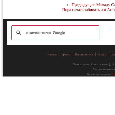
← Предыдущая: Мамаду Са
Пора начать забивать и в Анг
Главная
Трекер
Пользователи
Форум
Бл
Новости, статьи, блоги, статистика фут
При использовании ма
Хостинг предоставлен
Fa