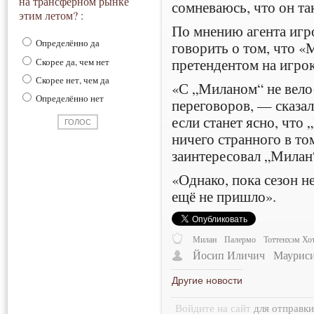
на трансферном рынке
сомневаюсь, что он та
этим летом? :
По мнению агента игр
Определённо да
говорить о том, что 
претендентом на игрок
Скорее да, чем нет
Скорее нет, чем да
«С „Миланом“ не велос
Определённо нет
переговоров, — сказа
если станет ясно, что
ничего странного в том
заинтересовал „Милан
«Однако, пока сезон н
ещё не пришло».
Милан
Палермо
Тоттенхэм Хо
Йосип Иличич
Маурис
Другие новости
Войдите на сайт
для отправк