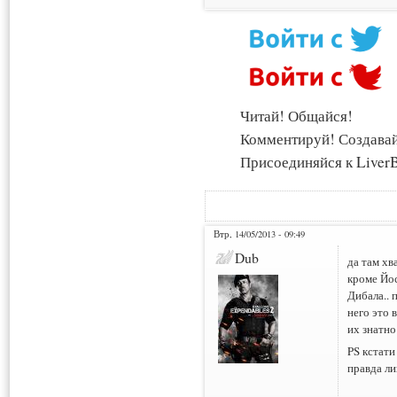
Читай! Общайся!
Комментируй! Создава
Присоединяйся к LiverB
Втр, 14/05/2013 - 09:49
Dub
да там хв
кроме Йос
Дибала.. 
него это 
их знатно
PS кстати
правда ли
___________