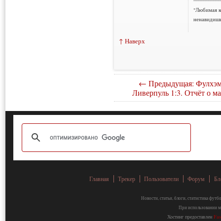
"Любимая к
ненавидишь
↑ Наверх
← Предыдущая: Фулхэ
Ливерпуль 1:3. Отчёт о м
Главная
Трекер
Пользователи
Форум
Бл
Новости, статьи, блоги, статистика фут
При использовании ма
Хостинг предоставлен
Fa