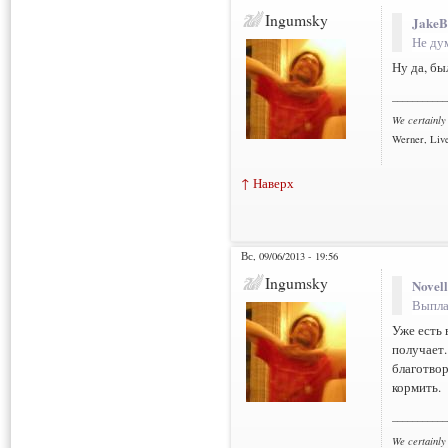
Ingumsky
JakeB
Не ду
Ну да, б
___________
We certainly
Werner, Live
↑ Наверх
Вс, 09/06/2013 - 19:56
Ingumsky
Novell
Выпла
Уже есть 
получает.
благотвор
кормить.
___________
We certainly