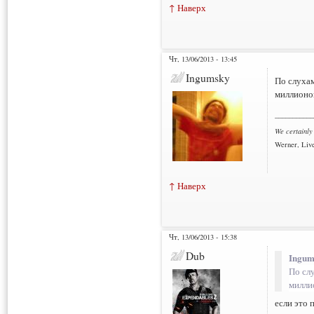
↑ Наверх
Чт, 13/06/2013 - 13:45
Ingumsky
По слухам
миллионов
___________
We certainly
Werner, Live
↑ Наверх
Чт, 13/06/2013 - 15:38
Dub
Ingum
По сл
миллио
если это 