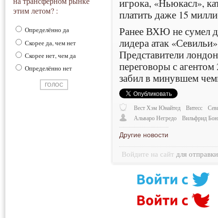
на трансферном рынке
игрока, «Ньюкасл», ка
этим летом? :
платить даже 15 милл
Ранее ВХЮ не сумел д
Определённо да
лидера атак «Севильи
Скорее да, чем нет
Представители лондон
Скорее нет, чем да
переговоры с агентом 
Определённо нет
забил в минувшем чем
Вест Хэм Юнайтед
Витесс
Сев
Альваро Негредо
Вильфрид Бон
Другие новости
Войдите на сайт
для отправк