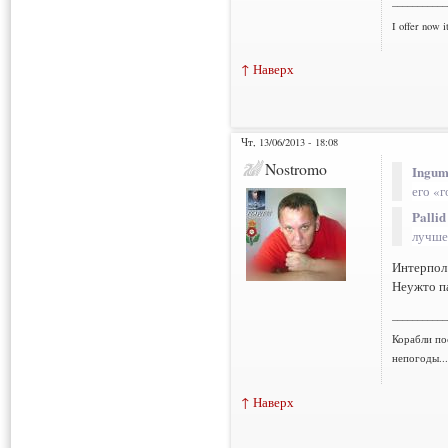
___________
I offer now it
↑ Наверх
Чт, 13/06/2013 - 18:08
Nostromo
Ingum
его «
Pallid
лучше 
Интерпол
Неужто па
___________
Корабли по
непогоды..
↑ Наверх