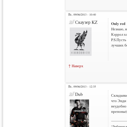
Вс, 09/06/2013 - 10:40
Скаузер KZ
Only red
Незнаю, н
Кэррол хо
P.S.Пусть
лучших б
↑ Наверх
Вс, 09/06/2013 - 12:35
Dub
Складывае
что Энди 
неудобно 
препоны(
___________
"Любимая к