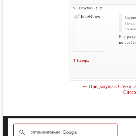
Чт, 13/06/2013 - 21:22
JakeBlues
Ingum
По-мо
то по
Еще раз у
по-особен
↑ Наверх
← Предыдущая: Слухи: 
Сиссо