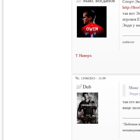
Макс Богданов
Спорт-Эк
http://foo
так вот Э
игроков Е
Энди у на
___________
red4ever
↑ Наверх
Чт, 13/06/2013 - 11:09
Dub
Макс 
Энди 
так его к
ваще заси
___________
"Любимая к
ненавидишь