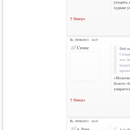
уходить, 
худшие ус
↑ Наверх
Вс, 09/06/2013 - 16:27
Crowe
Dub н
Склад
что Э
неудо
препо
«Молотки»
болото- б
упирается
↑ Наверх
Вс, 09/06/2013 - 16:43
g_bass
JakeB