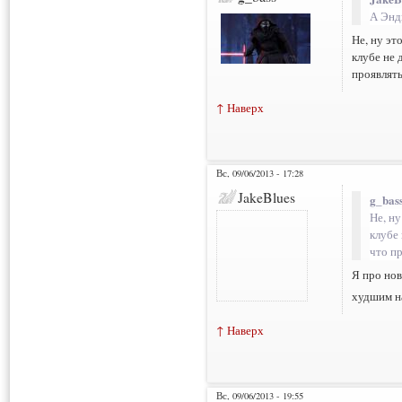
А Энд
Не, ну эт
клубе не 
проявлять
↑ Наверх
Вс, 09/06/2013 - 17:28
JakeBlues
g_bass
Не, ну
клубе 
что пр
Я про нов
худшим н
↑ Наверх
Вс, 09/06/2013 - 19:55