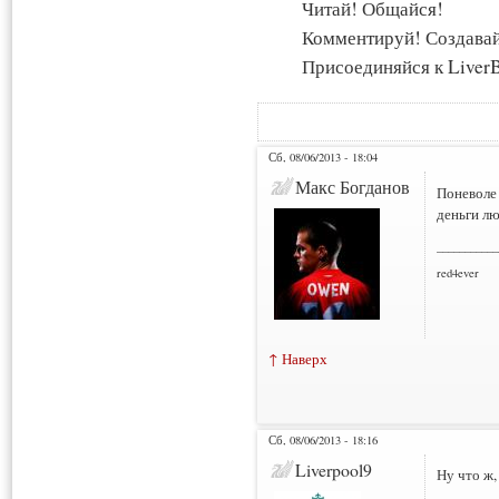
Читай! Общайся!
Комментируй! Создава
Присоединяйся к LiverB
Сб, 08/06/2013 - 18:04
Макс Богданов
Поневоле
деньги л
___________
red4ever
↑ Наверх
Сб, 08/06/2013 - 18:16
Liverpool9
Ну что ж,