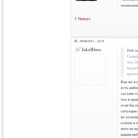
ненавидишь
↑ Наверх
Вс, 09/06/2013 - 16:25
JakeBlues
Dub н
Склад
что Э
неудо
препо
Как же я 
есть амби
составе т
что в при
если бы е
ситуация 
не хочешь
сезона и 
него не в
каким-ниб