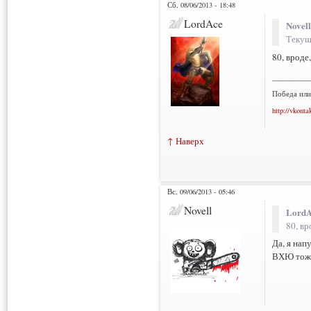
Сб, 08/06/2013 - 18:48
LordAce
Novell
Текущ
80, вроде,
___________
Победа или
http://vkonta
↑ Наверх
Вс, 09/06/2013 - 05:46
Novell
LordA
80, вр
Да, я нап
ВХЮ тоже