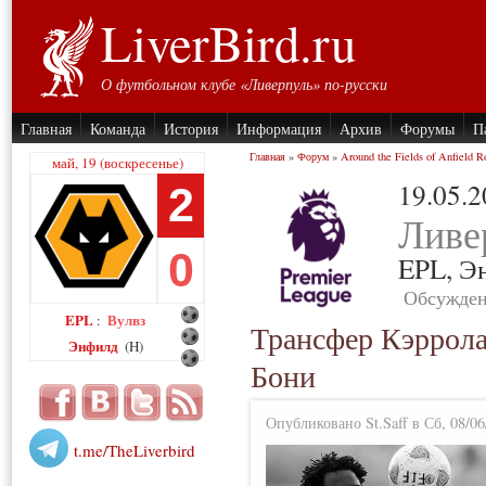
LiverBird.ru
О футбольном клубе «Ливерпуль» по-русски
Главная
Команда
История
Информация
Архив
Форумы
П
Главная
»
Форум
»
Around the Fields of Anfield R
май, 19 (воскресенье)
19.05.
2
Ливе
0
EPL,
Э
Обсужден
EPL
Вулвз
:
Трансфер Кэррола
Энфилд
(H)
Бони
Опубликовано St.Saff в Сб, 08/06
t.me/TheLiverbird