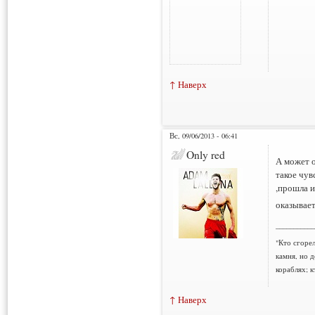
↑ Наверх
Вс, 09/06/2013 - 06:41
Only red
А может о
такое чув
,прошла и
оказывае
___________
"Кто сгорел
камня, но д
кораблях; к
↑ Наверх