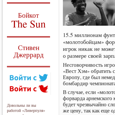
О том, когда появился
и зачем нужен
Бойкот
The Sun
Для тех, у кого всё ещё остались
15.5 миллионам фунт
вопросы
«молотобойцам» фо
Русский перевод
Стивен
игрок никак не може
Джеррард
о размере своей зарп
Моя история
Несговорчивость игро
«Вест Хэм» обратить 
Европу, где был неме
бомбардир чемпионат
В случае, если «моло
форварда арнемского 
будет чрезвычайно сл
Довольны ли вы
же цену, так как еще 
работой «Ливерпуля»