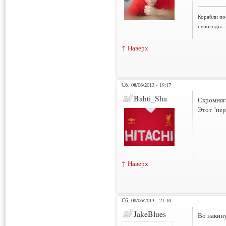
___________
Корабли по
непогоды..
↑ Наверх
Сб, 08/06/2013 - 19:17
Bahti_Sha
Скромняг
Этот "пере
↑ Наверх
Сб, 08/06/2013 - 21:10
JakeBlues
Во накину