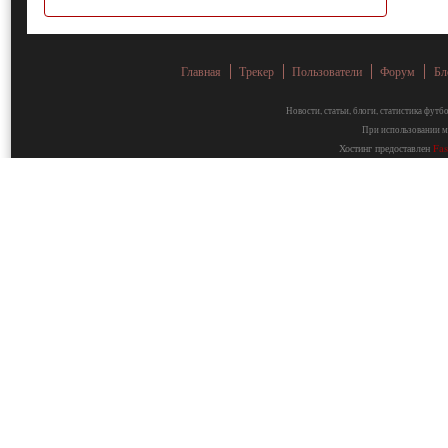
Главная
Трекер
Пользователи
Форум
Бл
Новости, статьи, блоги, статистика фут
При использовании ма
Хостинг предоставлен
Fa