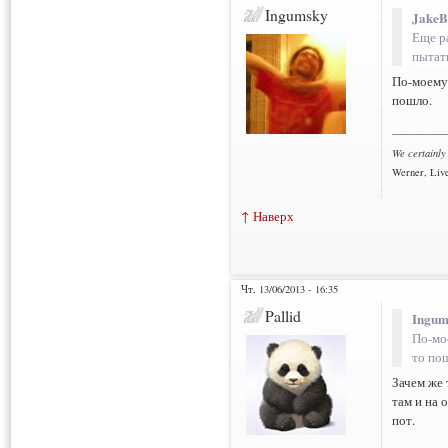
Ingumsky
JakeB
Еще р
пытат
По-моему,
пошло.
___________
We certainly
Werner, Live
↑ Наверх
Чт, 13/06/2013 - 16:35
Pallid
Ingum
По-мо
то по
Зачем же 
там и на 
пот.