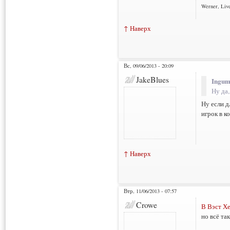
Werner, Live
↑ Наверх
Вс, 09/06/2013 - 20:09
JakeBlues
Ingum
Ну да
Ну если д
игрок в ко
↑ Наверх
Втр, 11/06/2013 - 07:57
Crowe
В Вэст Хе
но всё та