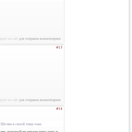
дите на сайт
для отправки комментариев
#13
дите на сайт
для отправки комментариев
#14
 Шелви в своей тики-таке.
улю, который не играет тику таку и