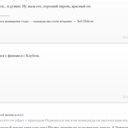
ся... я думаю. Ну жаль его, хороший парень, красный он.
_______
есь кошмарные годы — однажды мы стали вторыми. — Боб Пэйсли
Вой
я с фанами и с Клубом..
Вой
ed написал(а):
л,что он уйдет с приходом Роджерса,и так и не понял,куда он пытался вписать
оторый играет тики таку взял Шелви, причём не за маленькие деньги. А Ливерп