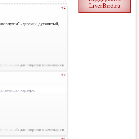
LiverBird.ru
#2
верпулем" - дерзкий, духовитый,
дите на сайт
для отправки комментариев
#3
дальнейшей карьере.
дите на сайт
для отправки комментариев
#4