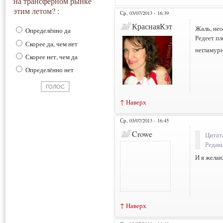
на трансферном рынке
этим летом? :
Ср, 03/07/2013 - 16:39
КраснаяКэт
Жаль, нео
Определённо да
Редеет пл
Скорее да, чем нет
негламурн
Скорее нет, чем да
Определённо нет
↑ Наверх
Ср, 03/07/2013 - 16:45
Crowe
Цитат
Редак
И я желаю
↑ Наверх