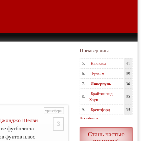
Премьер-лига
5.
Ньюкасл
41
6.
Фулхэм
39
7.
Ливерпуль
36
Брайтон энд
8.
35
Хоув
9.
Брентфорд
35
трансферы
Вся таблица
Джонджо Шелви
3
тве футболиста
Стань частью
ов фунтов плюс
команды!