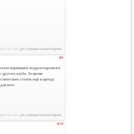
дите на сайт
для отправки комментариев
#9
 сезон впринципе подразочаровался
 другого клуба. За время
йствительно стоило ещё в аренду
для него.
дите на сайт
для отправки комментариев
#10