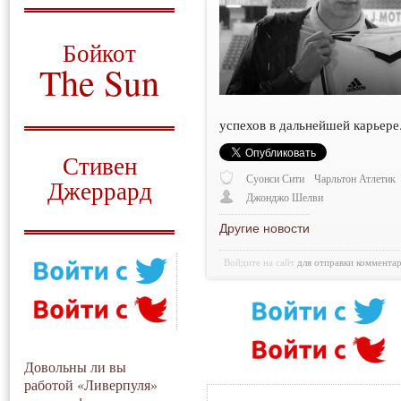
О том, когда появился
и зачем нужен
Бойкот
The Sun
Для тех, у кого всё ещё остались
вопросы
успехов в дальнейшей карьере
Русский перевод
Стивен
Суонси Сити
Чарльтон Атлетик
Джеррард
Джонджо Шелви
Моя история
Другие новости
Войдите на сайт
для отправки коммента
Довольны ли вы
работой «Ливерпуля»