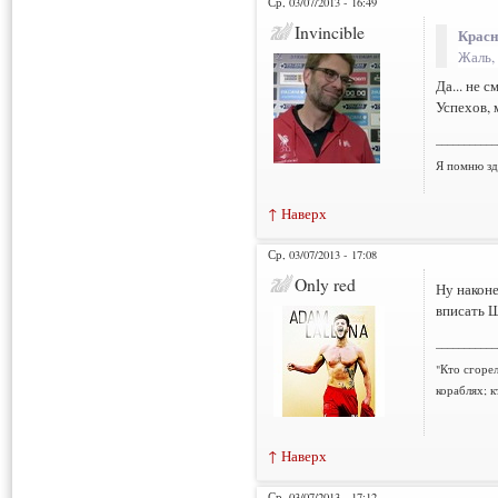
Ср, 03/07/2013 - 16:49
Invincible
Красн
Жаль,
Да... не с
Успехов, 
___________
Я помню зд
↑ Наверх
Ср, 03/07/2013 - 17:08
Only red
Ну наконе
вписать Ш
___________
"Кто сгорел
кораблях; к
↑ Наверх
Ср, 03/07/2013 - 17:12