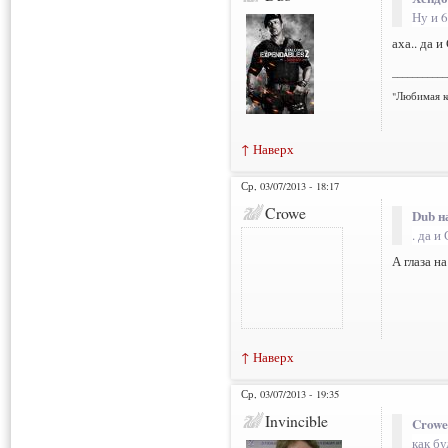
Ну и 
аха.. да 
___________
"Любимая к
↑ Наверх
Ср, 03/07/2013 - 18:17
Crowe
Dub н
. да и
А глаза н
↑ Наверх
Ср, 03/07/2013 - 19:35
Invincible
Crowe
как бу