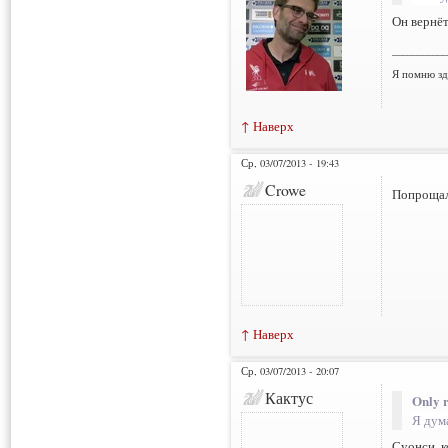
Он вернёт
___________
Я помню зд
↑ Наверх
Ср, 03/07/2013 - 19:43
Crowe
Попрощалс
↑ Наверх
Ср, 03/07/2013 - 20:07
Кактус
Only r
Я дума
Суонси, к