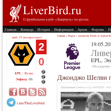
LiverBird.ru
О футбольном клубе «Ливерпуль» по-русски
Главная
Команда
История
Информация
Архив
Форумы
П
Главная
»
Форум
»
Around the Fields of Anfield R
май, 19 (воскресенье)
19.05.20
2
Ливе
0
EPL,
Эн
Обсуждение 
EPL
Вулвз
:
Джонджо Шелви п
Энфилд
(H)
Опубликовано LordAce в Ср, 03/07/2013 - 16:2
t.me/TheLiverbird