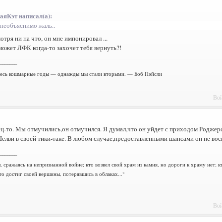
аяКэт написал(а):
 необъяснимо жаль..
мотря ни на что, он мне импонировал ...
может ЛФК когда-то захочет тебя вернуть?!
_______
есь кошмарные годы — однажды мы стали вторыми. — Боб Пэйсли
Вой
ц-то. Мы отмучились,он отмучился. Я думал,что он уйдет с приходом Роджерса
елви в своей тики-таке. В любом случае,предоставленными шансами он не вос
_______
, сражаясь на непризнанной войне; кто возвел свой храм из камня, но дороги к храму нет; к
то достиг своей вершины, потерявшись в облаках..."
Вой