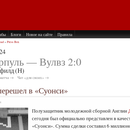
абы
Блоги
Новое на сайте
Правила
oad
»
Press Box
24
рпуль — Вулвз 2:0
филд
(H)
матча →
Чат «для своих» →
ерешел в «Суонси»
4
Полузащитник молодежной сборной Англии
сегодня был официально представлен в качес
«Суонси». Сумма сделки составил 6 миллион