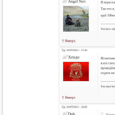
Angel Neo
Я переста
Так что я
upd: Обн
___________
You have tak
↑ Наверх
Ср, 03/07/2013 - 17:40
Хендо
Испытываю
в его спо
проведённ
отдать на
___________
You must bel
↑ Наверх
Ср, 03/07/2013 - 18:05
Dub
Хендо