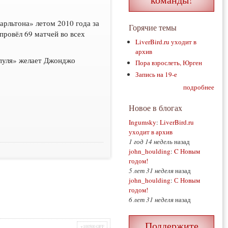
арльтона» летом 2010 года за
Горячие темы
провёл 69 матчей во всех
LiverBird.ru уходит в
архив
пуля» желает Джонджо
Пора взрослеть, Юрген
Запись на 19-е
подробнее
Новое в блогах
Ingumsky
:
LiverBird.ru
уходит в архив
1 год 14 недель
назад
john_houlding
:
C Новым
годом!
5 лет 31 неделя
назад
john_houlding
:
С Новым
годом!
6 лет 31 неделя
назад
Поддержите
+100500 OFF