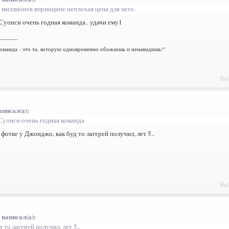
6 миллионов впринципе неплохая цена для него.
и Суонси очень годная команда.. удачи ему1
_______
оманда - это та, которую одновременно обожаешь и ненавидишь!"
Вой
аписал(а):
 Суонси очень годная команда
а фотке у Джонджо, как буд то лагерей получил, лет 5..
Вой
 написал(а):
д то лагерей получил, лет 5..