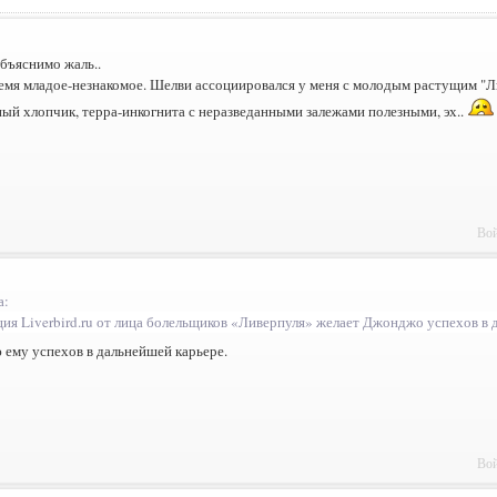
бъяснимо жаль..
емя младое-незнакомое. Шелви ассоциировался у меня с молодым растущим "Ли
ый хлопчик, терра-инкогнита с неразведанными залежами полезными, эх..
Вой
а:
ция Liverbird.ru от лица болельщиков «Ливерпуля» желает Джонджо успехов в 
 ему успехов в дальнейшей карьере.
Вой