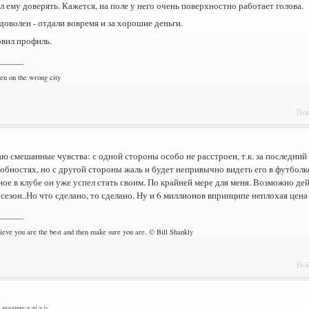
л ему доверять. Кажется, на поле у него очень поверхностно работает голова.
 доволен - отдали вовремя и за хорошие деньги.
овил профиль.
_______
en on the wrong city
Вой
 смешанные чувства: с одной стороны особо не расстроен, т.к. за последний
собностях, но с другой стороны жаль и будет непривычно видеть его в футболке
ое в клубе он уже успел стать своим. По крайней мере для меня. Возможно де
 сезон..Но что сделано, то сделано. Ну и 6 миллионов впринципе неплохая цена 
_______
ieve you are the best and then make sure you are. © Bill Shankly
Вой
 написал(а):