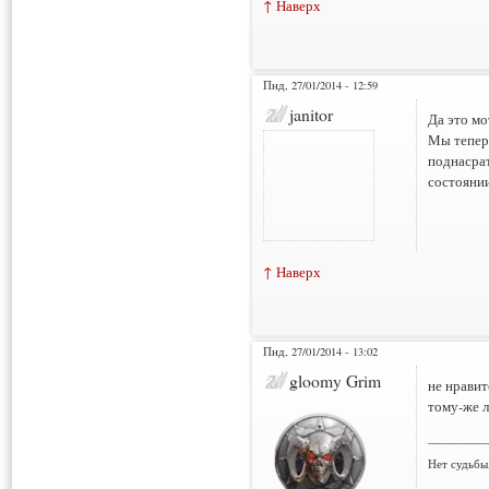
↑ Наверх
Пнд, 27/01/2014 - 12:59
janitor
Да это мо
Мы тепер
поднасрат
состоянии
↑ Наверх
Пнд, 27/01/2014 - 13:02
gloomy Grim
не нравит
тому-же л
___________
Нет судьбы