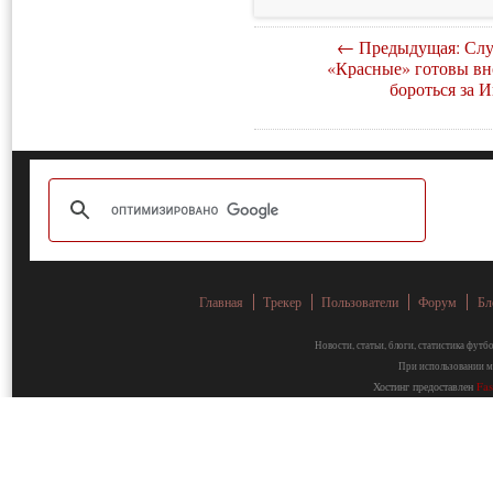
← Предыдущая: Слу
«Красные» готовы вн
бороться за 
Главная
Трекер
Пользователи
Форум
Бл
Новости, статьи, блоги, статистика фут
При использовании ма
Хостинг предоставлен
Fa