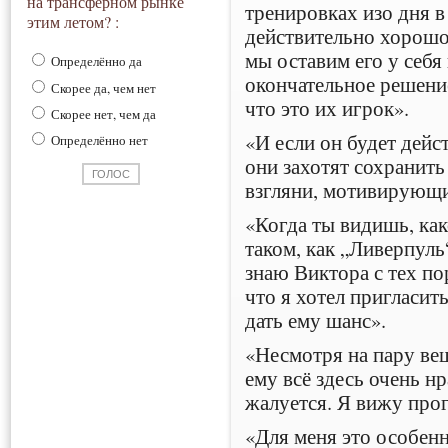
на трансферном рынке
тренировках изо дня в
этим летом? :
действительно хорошо 
мы оставим его у себя 
Определённо да
окончательное решение
Скорее да, чем нет
что это их игрок».
Скорее нет, чем да
«И если он будет дейс
Определённо нет
они захотят сохранить 
взгляни, мотивирующи
«Когда ты видишь, как
таком, как „Ливерпуль
знаю Виктора с тех по
что я хотел пригласит
дать ему шанс».
«Несмотря на пару вещ
ему всё здесь очень нр
жалуется. Я вижу прог
«Для меня это особен