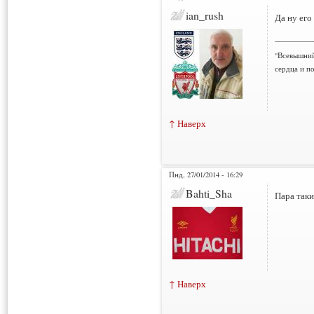
ian_rush
Да ну его 
___________
"Всевышний
сердца и по
↑ Наверх
Пнд, 27/01/2014 - 16:29
Bahti_Sha
Пара так
↑ Наверх