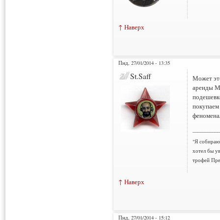
↑ Наверх
Пнд, 27/01/2014 - 13:35
St.Saff
Может это
аренды Мо
подешевке
покупаем 
феномена
___________
"Я собираюс
хотел бы у
трофей Пре
↑ Наверх
Пнд, 27/01/2014 - 15:12