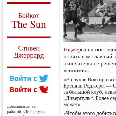
О том, когда появился
и зачем нужен
Бойкот
The Sun
Для тех, у кого всё ещё остались
вопросы
Русский перевод
Стивен
Роджерса
на постоянн
Джеррард
понять сам главный т
окончательное решен
Моя история
«синими».
«В случае Виктора всё
Брендан Роджерс. — О
за большой клуб, нева
„Ливерпуль“. Более се
может».
Довольны ли вы
работой «Ливерпуля»
«Чтобы этого добиться