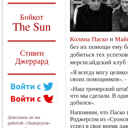
О том, когда появился
и зачем нужен
Бойкот
The Sun
Для тех, у кого всё ещё остались
Колина Паско
и
Май
вопросы
без их помощи ему б
Русский перевод
Стивен
добиться тех успехо
Джеррард
мерсисайдский клуб 
Моя история
«Я всегда могу целик
своих помощников», -
«Наш тренерский штаб
что мы сделали. В оди
добился».
Напомним, что Паско 
Довольны ли вы
Роджерсом из «Суонси
работой «Ливерпуля»
успел в свое время да