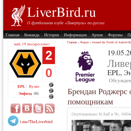
LiverBird.ru
О футбольном клубе «Ливерпуль» по-русски
Главная
Команда
История
Информация
Архив
Форумы
П
Главная
»
Форум
»
Around the Fields of Anfield R
май, 19 (воскресенье)
19.05.
2
Ливе
0
EPL,
Э
Обсужден
EPL
Вулвз
:
Брендан Роджерс 
Энфилд
(H)
помощникам
Опубликовано St.Saff в Чт, 10/04
t.me/TheLiverbird