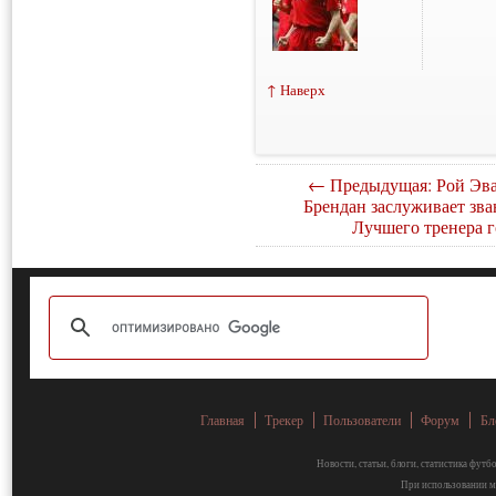
↑ Наверх
← Предыдущая: Рой Эва
Брендан заслуживает зва
Лучшего тренера г
Главная
Трекер
Пользователи
Форум
Бл
Новости, статьи, блоги, статистика фут
При использовании ма