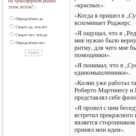
на трансферном рынке
«красных».
этим летом? :
«Когда я пришел в „Су
Определённо да
вспоминает Роджерс.
Скорее да, чем нет
«Я ощущал, что в „Ре
Скорее нет, чем да
мне нужно было верну
Определённо нет
ритму, для чего мне 
помощники».
«Я понимал, что в „С
единомышленники».
«Колин уже работал та
Роберто Мартинесу и 
представлял себе фил
«Я провел с ним бесед
встретил прекрасного 
является сторонником
принял мои идеи».