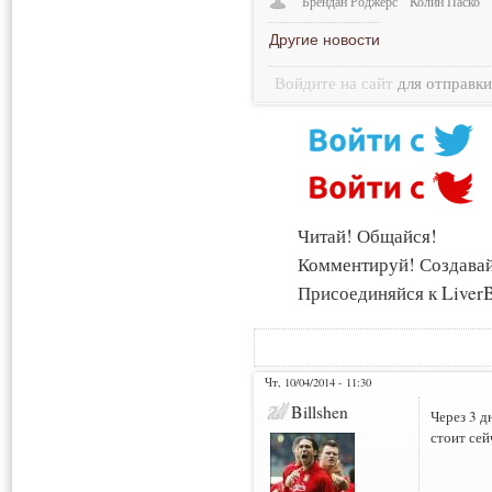
Брендан Роджерс
Колин Паско
Другие новости
Войдите на сайт
для отправк
Читай! Общайся!
Комментируй! Создава
Присоединяйся к LiverB
Чт, 10/04/2014 - 11:30
Billshen
Через 3 д
стоит сей