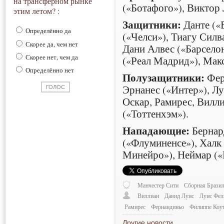
на трансферном рынке
(«Ботафого»), Виктор
этим летом? :
Защитники:
Данте («
Определённо да
(«Челси»), Тиагу Силв
Скорее да, чем нет
Дани Алвес («Барсело
Скорее нет, чем да
(«Реал Мадрид»), Мак
Определённо нет
Полузащитники:
Фер
Эрнанес («Интер»), Лу
Оскар, Рамирес, Вилли
(«Тоттенхэм»).
Нападающие:
Бернар
(«Флуминенсе»), Халк 
Минейро»), Неймар («
Манчестер Сити
Сборная Брази
Виллиан
Давид Луис
Луис Фел
Рамирес
Фернандиньо
Филиппе Коу
Другие новости