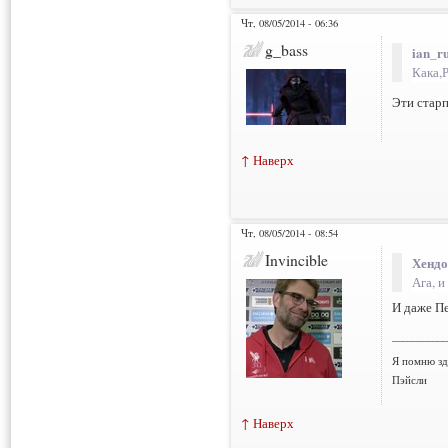
Чт, 08/05/2014 - 06:36
g_bass
ian_ru
Кака,
Эти стар
↑ Наверх
Чт, 08/05/2014 - 08:54
Invincible
Хендо
Ага, и
И даже Пе
___________
Я помню зд
Пэйсли
↑ Наверх