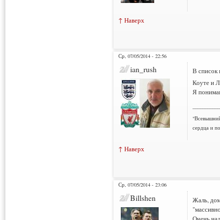
↑ Наверх
Ср, 07/05/2014 - 22:56
ian_rush
В список 
Коуте и 
Я понимаю
___________
"Всевышний
сердца и по
↑ Наверх
Ср, 07/05/2014 - 23:06
Billshen
Жаль, до
"массивно
Очень над