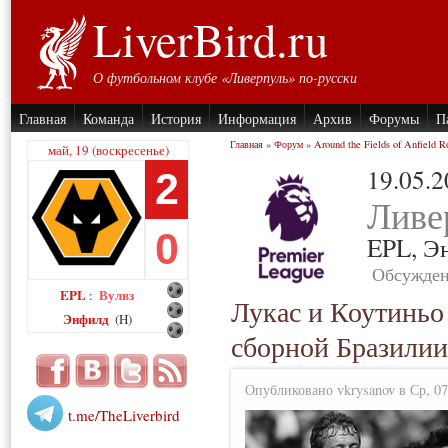
LiverBird.ru
О футбольном клубе «Ливерпуль» по-русски
Главная
Команда
История
Информация
Архив
Форумы
П
Главная
»
Форум
»
Around the Fields of Anfield R
май, 19 (воскресенье)
19.05.
2
Ливе
0
EPL,
Э
Обсужден
EPL
Вулвз
:
Лукас и Коутиньо 
Энфилд
(H)
сборной Бразилии
Опубликовано vkrysanov в Ср, 07
t.me/TheLiverbird