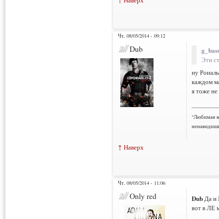
Чт, 08/05/2014 - 09:12
Dub
g_bass
Эти с
ну Рональ
каждом ма
я тоже не
___________
"Любимая к
ненавидишь
↑ Наверх
Чт, 08/05/2014 - 11:06
Only red
Dub
Да и 
вот в ЛЕ 