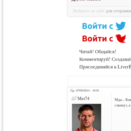
Войдите на сайт
для отправк
Читай! Общайся!
Комментируй! Создава
Присоединяйся к LiverB
Ср, 07/05/2014 - 18:01
Met74
Мда... Ка
слышу), а