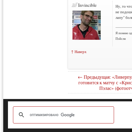
Invincible
Ну, то чт
не подошё
лапу" бол
___________
Я помню зд
Пэйсли
↑ Наверх
← Предыдущая: «Ливерпу
готовится к матчу с «Кри
Пэлас» (фотоотч