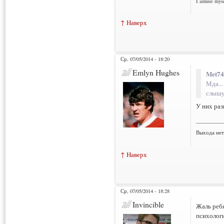
I amuse myse
↑ Наверх
Ср, 07/05/2014 - 18:20
Emlyn Hughes
Met74
Мда..
слышу)
У них раз
___________
Выхода нет 
↑ Наверх
Ср, 07/05/2014 - 18:28
Invincible
Жаль ребя
психологи