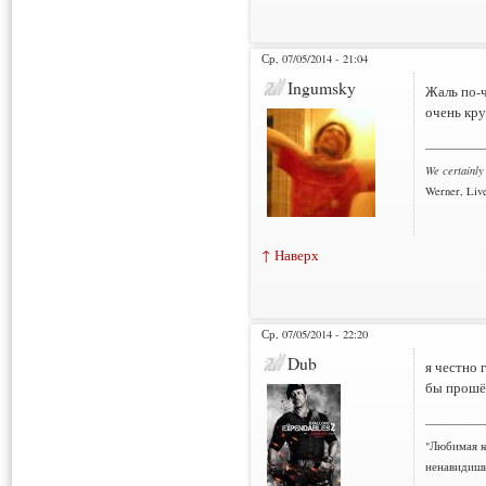
Ср, 07/05/2014 - 21:04
Ingumsky
Жаль по-
очень кру
___________
We certainly
Werner, Live
↑ Наверх
Ср, 07/05/2014 - 22:20
Dub
я честно 
бы прошё
___________
"Любимая к
ненавидишь