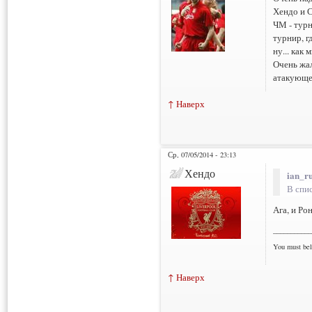
Хендо и С
ЧМ - турн
турнир, г
ну... как
Очень жал
атакующе
↑ Наверх
Ср, 07/05/2014 - 23:13
Хендо
ian_ru
В спи
Ага, и Ро
___________
You must bel
↑ Наверх