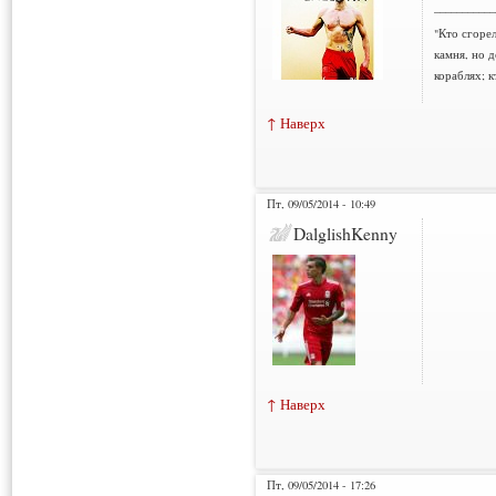
___________
"Кто сгорел
камня, но д
кораблях; к
↑ Наверх
Пт, 09/05/2014 - 10:49
DalglishKenny
↑ Наверх
Пт, 09/05/2014 - 17:26