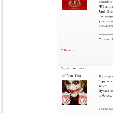
спокойно 
ЧМ сыграе
Upd.
: Это
рассматри
у нас он 
сейчас го
___________
You must bel
↑ Наверх
Ср, 07/05/2014 - 18:13
Van Taig
И это нын
берусь ск
Коута.
Лукаса жа
и, боюсь,
___________
I excuse myse