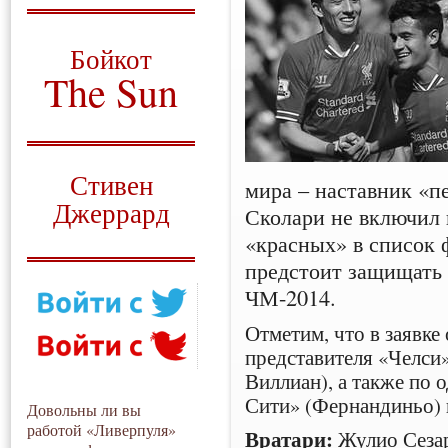
О том, когда появился
и зачем нужен
Бойкот
The Sun
Для тех, у кого всё ещё остались
вопросы
Русский перевод
Стивен
мира – наставник «
Джеррард
Сколари не включил 
«красных» в список 
Моя история
предстоит защищать 
ЧМ-2014.
Отметим, что в заявке
представителя «Челси»
Виллиан), а также по
Сити» (Фернандиньо) 
Довольны ли вы
работой «Ливерпуля»
Вратари:
Жулио Сеза