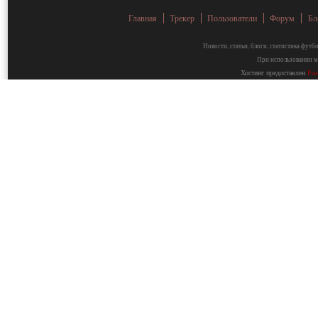
Главная
Трекер
Пользователи
Форум
Бл
Новости, статьи, блоги, статистика фут
При использовании ма
Хостинг предоставлен
Fa