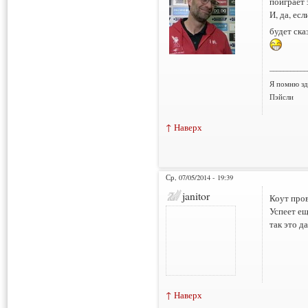
поиграет 
И, да, ес
будет ска
___________
Я помню зд
Пэйсли
↑ Наверх
Ср, 07/05/2014 - 19:39
janitor
Коут пров
Успеет ещ
так это д
↑ Наверх