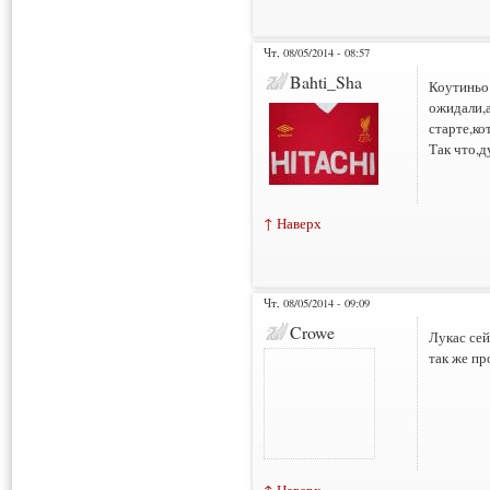
Чт, 08/05/2014 - 08:57
Bahti_Sha
Коутиньо 
ожидали,а
старте,ко
Так что,
↑ Наверх
Чт, 08/05/2014 - 09:09
Crowe
Лукас сей
так же пр
↑ Наверх