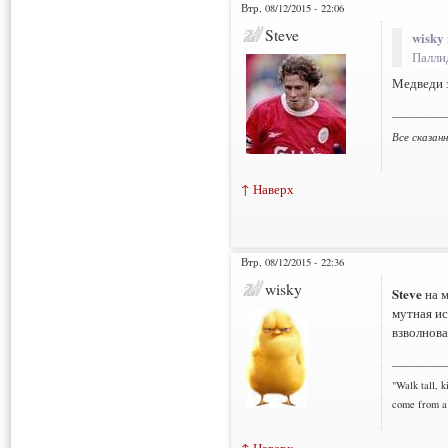
Втр, 08/12/2015 - 22:06
Steve
wisky 
Палли
Медведи 
___________
Все сказан
↑ Наверх
Втр, 08/12/2015 - 22:36
wisky
Steve
на м
мутная ис
взволнова
___________
"Walk tall, k
come from a 
↑ Наверх