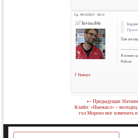
Ср, 09/12/2015 - 08:12
Invincible
Ingum
Причё
Так он ещ
___________
Я помню зд
Пэйсли
↑ Наверх
← Предыдущая: Натани
Клайн: «Ньюкасл» – молодец,
гол Морено мог изменить и