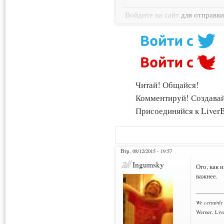
Войдите на сайт
для отправк
Читай! Общайся!
Комментируй! Создава
Присоединяйся к LiverB
Втр, 08/12/2015 - 19:57
Ingumsky
Ого, как 
важнее.
___________
We certainly
Werner, Live