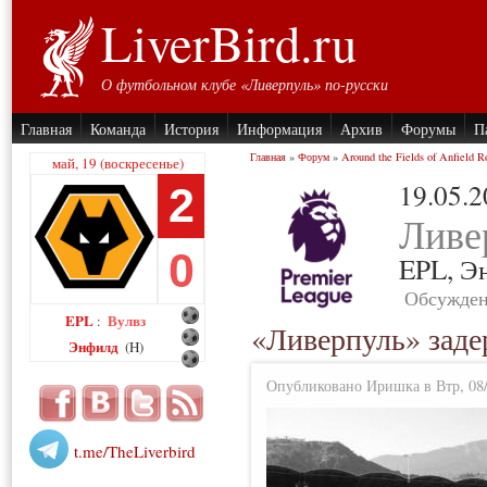
LiverBird.ru
О футбольном клубе «Ливерпуль» по-русски
Главная
Команда
История
Информация
Архив
Форумы
П
Главная
»
Форум
»
Around the Fields of Anfield R
май, 19 (воскресенье)
19.05.
2
Ливе
0
EPL,
Э
Обсужден
EPL
Вулвз
:
«Ливерпуль» зад
Энфилд
(H)
Опубликовано Иришка в Втр, 08/
t.me/TheLiverbird