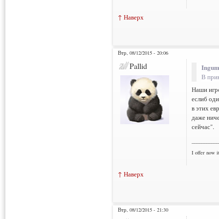
↑ Наверх
Втр, 08/12/2015 - 20:06
Pallid
Ingum
В при
Наши игро
еслиб оди
в этих ев
даже ниче
сейчас".
___________
I offer now it
↑ Наверх
Втр, 08/12/2015 - 21:30