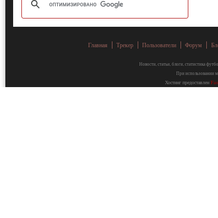
Главная
Трекер
Пользователи
Форум
Бл
Новости, статьи, блоги, статистика фут
При использовании ма
Хостинг предоставлен
Fa