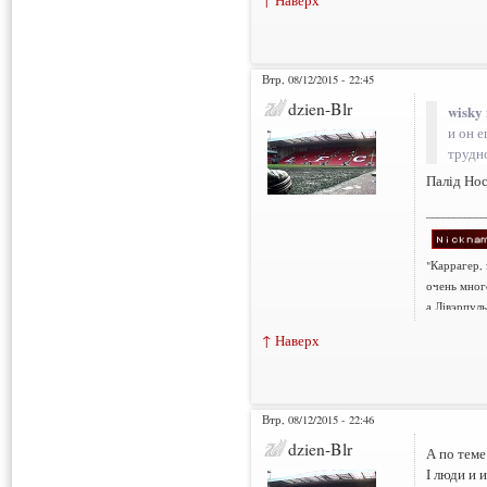
Втр, 08/12/2015 - 22:45
dzien-Blr
wisky 
и он 
трудно
Палід Но
___________
"Каррагер,
очень мног
а Лівэрпуль
↑ Наверх
Втр, 08/12/2015 - 22:46
dzien-Blr
А по теме
І люди и 