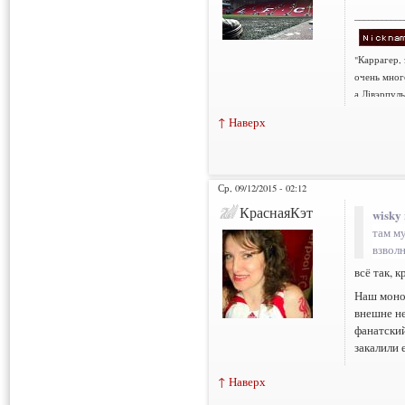
___________
"Каррагер,
очень мног
а Лівэрпуль
↑ Наверх
Ср, 09/12/2015 - 02:12
КраснаяКэт
wisky 
там м
взвол
всё так, 
Наш монох
внешне н
фанатски
закалили 
↑ Наверх