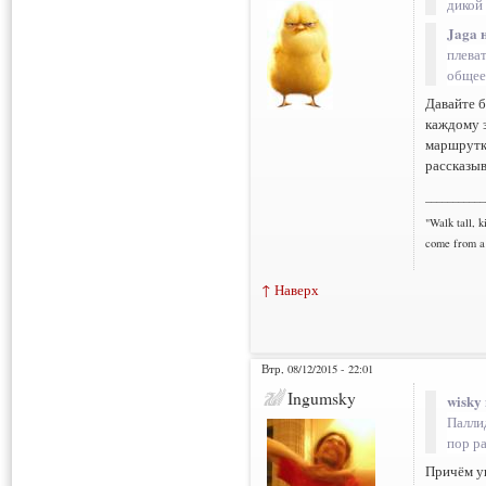
дикой
Jaga 
плева
общее
Давайте б
каждому з
маршрутку
рассказыв
___________
"Walk tall, k
come from a 
↑ Наверх
Втр, 08/12/2015 - 22:01
Ingumsky
wisky 
Паллид
пор р
Причём у