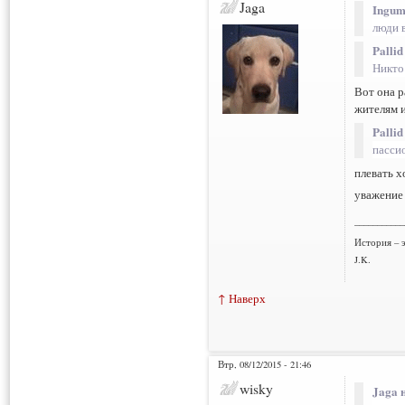
Jaga
Ingum
люди 
Pallid
Никто
Вот она р
жителям и
Pallid
пасси
плевать х
уважение
___________
История – э
J.K.
↑ Наверх
Втр, 08/12/2015 - 21:46
wisky
Jaga 