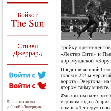
О том, когда появился
и зачем нужен
Бойкот
The Sun
Для тех, у кого всё ещё остались
вопросы
Русский перевод
Стивен
тройку претендентов
Джеррард
«Лестер Сити» и Пь
дортмундской «Бору
Моя история
Представляющий Сене
голом в 227-м мерсиса
ворота «Эвертона» на
втором тайму минуте.
Фаворитом на то, чт
игроком года в Африке
Довольны ли вы
помог «Лестеру» сенс
работой «Ливерпуля»