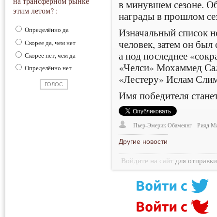
на трансферном рынке
в минувшем сезоне. Об
этим летом? :
награды в прошлом се
Определённо да
Изначальный список н
человек, затем он был
Скорее да, чем нет
а под последнее «сокр
Скорее нет, чем да
«Челси» Мохаммед Сал
Определённо нет
«Лестеру» Ислам Слим
Имя победителя станет
Пьер-Эмерик Обамеянг
Рияд М
Другие новости
Войдите на сайт
для отправк