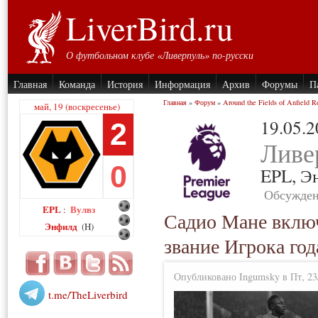
LiverBird.ru
О футбольном клубе «Ливерпуль» по-русски
Главная
Команда
История
Информация
Архив
Форумы
П
Главная
»
Форум
»
Around the Fields of Anfield R
май, 19 (воскресенье)
19.05.
2
Ливе
0
EPL,
Э
Обсужден
EPL
Вулвз
:
Садио Мане включ
Энфилд
(H)
звание Игрока год
Опубликовано Ingumsky в Пт, 23/
t.me/TheLiverbird