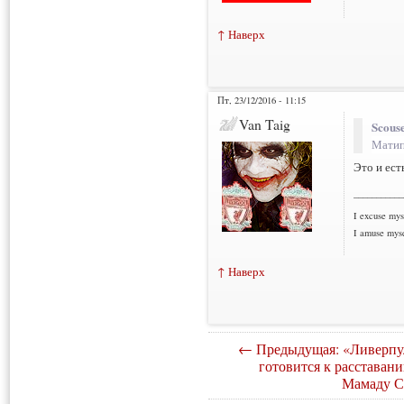
↑ Наверх
Пт, 23/12/2016 - 11:15
Van Taig
Scouse
Матип
Это и ест
___________
I excuse myse
I amuse myse
↑ Наверх
← Предыдущая: «Ливерпу
готовится к расставани
Мамаду С