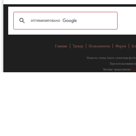
Главная
Трекер
Пользователи
Форум
Бл
Новости, статьи, блоги, статистика фут
При использовании ма
Хостинг предоставлен
Fa