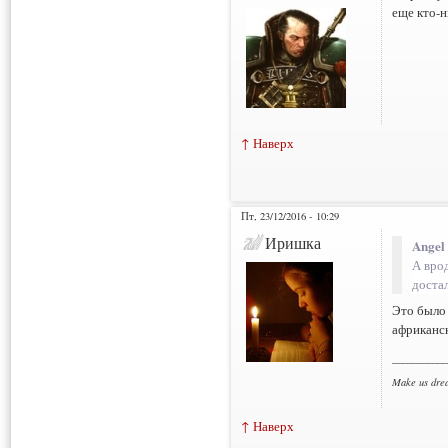
еще кто-н
↑ Наверх
Пт, 23/12/2016 - 10:29
Иришка
Angel
А врод
доста
Это было 
африканс
___________
Make us dre
↑ Наверх