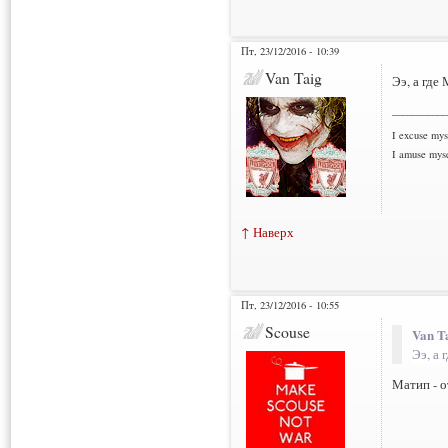
Пт, 23/12/2016 - 10:39
Van Taig
Ээ, а где
___________
I excuse myse
I amuse myse
↑ Наверх
Пт, 23/12/2016 - 10:55
Scouse
Van T
Ээ, а 
Матип - 