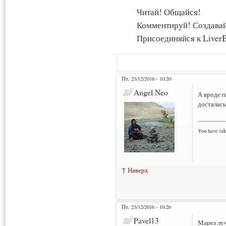
Читай! Общайся!
Комментируй! Создава
Присоединяйся к LiverB
Пт, 23/12/2016 - 10:20
Angel Neo
А вроде п
досталас
___________
You have tak
↑ Наверх
Пт, 23/12/2016 - 10:26
Pavel13
Марез луч