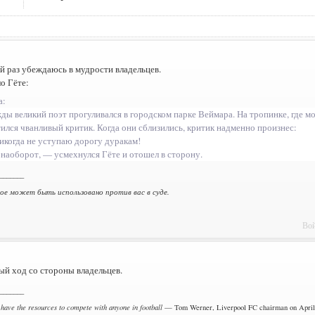
 раз убеждаюсь в мудрости владельцев.
о Гёте:
а:
ды великий поэт прогуливался в городском парке Веймара. На тропинке, где мо
тился чванливый критик. Когда они сблизились, критик надменно произнес:
икогда не уступаю дорогу дуракам!
 наоборот, — усмехнулся Гёте и отошел в сторону.
_______
ное может быть использовано против вас в суде.
Вой
й ход со стороны владельцев.
_______
 have the resources to compete with anyone in football
— Tom Werner, Liverpool FC chairman on April 