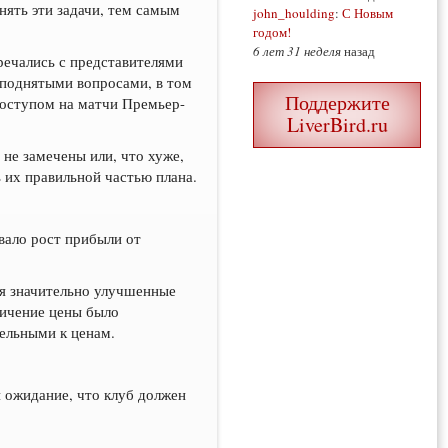
лнять эти задачи, тем самым
john_houlding
:
С Новым
годом!
6 лет 31 неделя
назад
речались с представителями
 поднятыми вопросами, в том
Поддержите
доступом на матчи Премьер-
LiverBird.ru
 не замечены или, что хуже,
их правильной частью плана.
вало рост прибыли от
ая значительно улучшенные
личение цены было
ельными к ценам.
и ожидание, что клуб должен