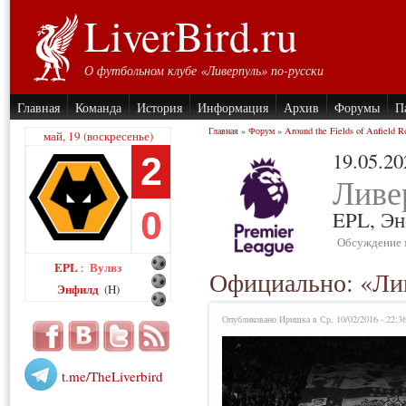
LiverBird.ru
О футбольном клубе «Ливерпуль» по-русски
Главная
Команда
История
Информация
Архив
Форумы
П
Главная
»
Форум
»
Around the Fields of Anfield R
май, 19 (воскресенье)
19.05.20
2
Ливе
0
EPL,
Эн
Обсуждение 
EPL
Вулвз
:
Официально: «Лив
Энфилд
(H)
Опубликовано Иришка в Ср, 10/02/2016 - 22:3
t.me/TheLiverbird