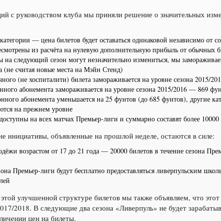
ий с руководством клуба мы приняли решение о значительных изме
 категории — цена билетов будет оставаться одинаковой независимо от с
есмотрены из расчёта на нулевую дополнительную прибыль от обычных б
ы на следующий сезон могут незначительно измениться, мы заморажива
а (не считая новые места на Мэйн Стенд)
чного (не хоспиталити) билета замораживается на уровне сезона 2015/20
онного абонемента замораживается на уровне сезона 2015/2016 — 869 фу
онного абонемента уменьшается на 25 фунтов (до 685 фунтов), другие к
ются на прежнем уровне
доступны на всех матчах Премьер-лиги и суммарно составят более 10000 
е инициативы, объявленные на прошлой неделе, остаются в силе:
дёжи возрастом от 17 до 21 года — 20000 билетов в течение сезона Прем
езона Премьер-лиги будут бесплатно предоставляться ливерпульским шко
лей
этой улучшенной структуре билетов мы также объявляем, что этот 
2017/2018. В следующие два сезона «Ливерпуль» не будет зарабаты
личении цен на билеты.