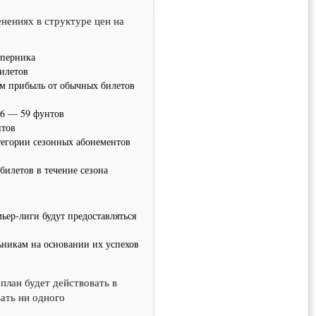
нениях в структуре цен на
оперника
илетов
ем прибыль от обычных билетов
16 — 59 фунтов
нтов
атегории сезонных абонементов
билетов в течение сезона
ьер-лиги будут предоставляться
льникам на основании их успехов
план будет действовать в
вать ни одного