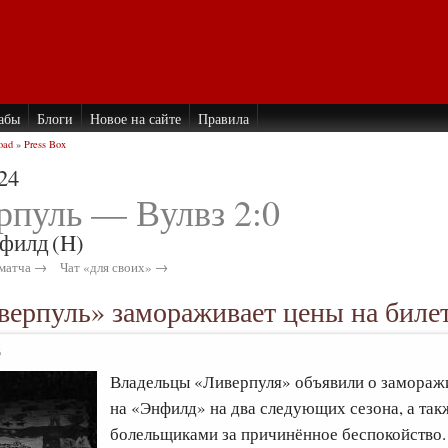
абы
Блоги
Новое на сайте
Правила
oad
»
Press Box
24
рпуль — Вулвз 2:0
филд
(H)
матча →
Чат «для своих» →
ерпуль» замораживает цены на биле
6
Владельцы «Ливерпуля» объявили о заморажи
на «Энфилд» на два следующих сезона, а так
болельщиками за причинённое беспокойство.