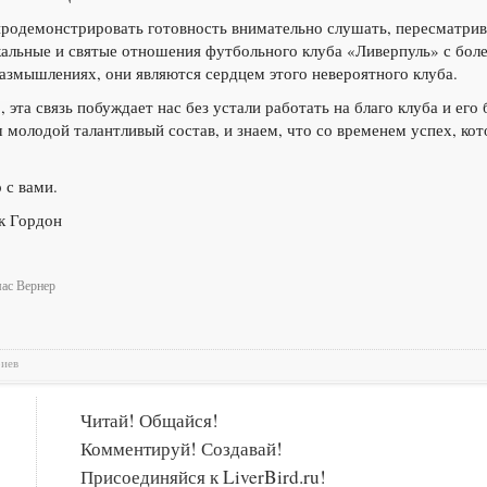
продемонстрировать готовность внимательно слушать, пересматри
кальные и святые отношения футбольного клуба «Ливерпуль» с бол
азмышлениях, они являются сердцем этого невероятного клуба.
 эта связь побуждает нас без устали работать на благо клуба и его
 молодой талантливый состав, и знаем, что со временем успех, кот
 с вами.
к Гордон
ас Вернер
риев
Читай! Общайся!
Комментируй! Создавай!
Присоединяйся к LiverBird.ru!