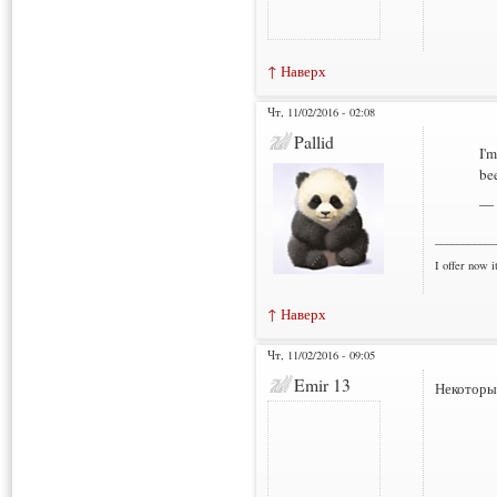
↑ Наверх
Чт, 11/02/2016 - 02:08
Pallid
I'm
be
— 
___________
I offer now it
↑ Наверх
Чт, 11/02/2016 - 09:05
Emir 13
Некоторые