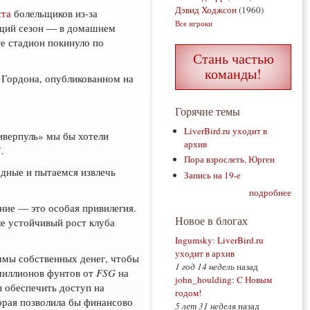
Дэвид Ходжсон
(1960)
ста
болельщиков из-за
Все игроки
ющий сезон — в домашнем
е стадион покинуло по
Стань частью
команды!
 Гордона, опубликованном на
Горячие темы
LiverBird.ru уходит в
иверпуль» мы бы хотели
архив
.
Пора взрослеть, Юрген
дные и пытаемся извлечь
Запись на 19-е
подробнее
ние — это особая привилегия.
Новое в блогах
е устойчивый рост клуба
Ingumsky
:
LiverBird.ru
уходит в архив
уммы собственных денег, чтобы
1 год 14 недель
назад
 миллионов фунтов от
FSG
на
john_houlding
:
C Новым
 обеспечить доступ на
годом!
орая позволила бы финансово
5 лет 31 неделя
назад