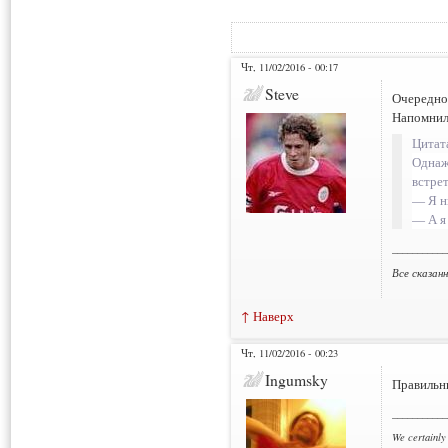
Чт, 11/02/2016 - 00:17
Steve
Очередной
Напомнил
Цитат
Однаж
встре
— Я н
— А я
___________
Все сказан
↑ Наверх
Чт, 11/02/2016 - 00:23
Ingumsky
Правильны
___________
We certainly