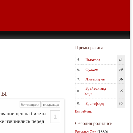
Премьер-лига
5.
Ньюкасл
41
6.
Фулхэм
39
7.
Ливерпуль
36
Брайтон энд
ты
8.
35
Хоув
9.
Брентфорд
35
болельщики
владельцы
Вся таблица
вании цен на билеты
1
же извинились перед
Сегодня родились
Рональд Орр
(1880)