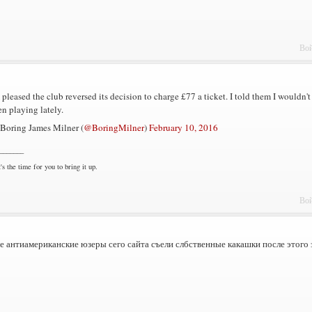
Вой
 pleased the club reversed its decision to charge £77 a ticket. I told them I wouldn'
en playing lately.
Boring James Milner (
@BoringMilner
)
February 10, 2016
_______
's the time for you to bring it up.
Вой
 антиамериканские юзеры сего сайта съели слбственные какашки после этого 