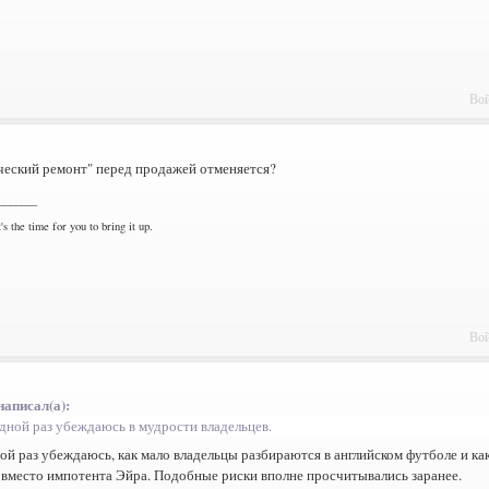
Вой
ческий ремонт" перед продажей отменяется?
_______
's the time for you to bring it up.
Вой
написал(а):
дной раз убеждаюсь в мудрости владельцев.
ой раз убеждаюсь, как мало владельцы разбираются в английском футболе и ка
вместо импотента Эйра. Подобные риски вполне просчитывались заранее.