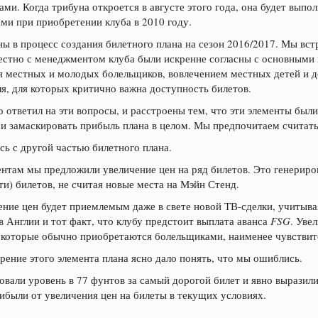
ми. Когда трибуна откроется в августе этого года, она будет выпо
ми при приобретении клуба в 2010 году.
ы в процесс создания билетного плана на сезон 2016/2017. Мы вст
естно с менеджментом клуба были искренне согласны с основными
ля местных и молодых болельщиков, вовлечением местных детей и 
ля, для которых критично важна доступность билетов.
 ответил на эти вопросы, и расстроены тем, что эти элементы были
 замаскировать прибыль плана в целом. Мы предпочитаем считать 
ь с другой частью билетного плана.
нтам мы предложили увеличение цен на ряд билетов. Это генериро
и) билетов, не считая новые места на Мэйн Стенд.
ение цен будет приемлемым даже в свете новой ТВ-сделки, учитыв
в Англии и тот факт, что клубу предстоит выплата аванса
FSG
. Уве
, которые обычно приобретаются болельщиками, наименее чувствит
рение этого элемента плана ясно дало понять, что мы ошиблись.
ковали уровень в 77 фунтов за самый дорогой билет и явно выразил
рибыли от увеличения цен на билеты в текущих условиях.