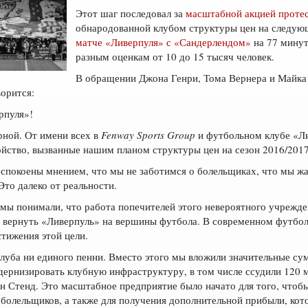
Этот шаг последовал за
масштабной акцией проте
обнародованной клубом структуры цен на следу
матче «Ливерпуля» с «Сандерлендом»
на 77 минут
разным оценкам от 10 до 15 тысяч человек.
В обращении Джона Генри, Тома Вернера и Майка
ворится:
рпуля»!
рной. От имени всех в
Fenway Sports Group
и футбольном клубе «Л
койство, вызванные нашим планом структуры цен на сезон 2016/2017
спокоены мнением, что мы не заботимся о болельщиках, что мы жа
Это далеко от реальности.
мы понимали, что работа попечителей этого невероятного учрежде
вернуть «Ливерпуль» на вершины футбола. В современном футбол
стижения этой цели.
 клуба ни единого пенни. Вместо этого мы вложили значительные с
одернизировать клубную инфраструктуру, в том числе ссудили 120
 Стенд. Это масштабное предприятие было начато для того, чтобы
болельщиков, а также для получения дополнительной прибыли, кот