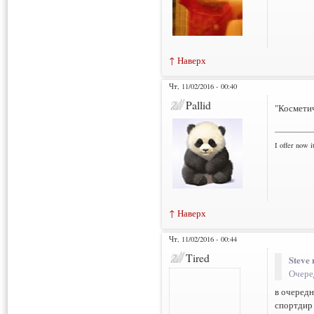
↑ Наверх
Чт, 11/02/2016 - 00:40
Pallid
"Космети
___________
I offer now it
↑ Наверх
Чт, 11/02/2016 - 00:44
Tired
Steve 
Очере
в очередн
спортдир 