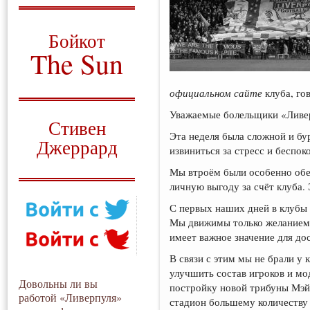
О том, когда появился
и зачем нужен
Бойкот
The Sun
Для тех, у кого всё ещё остались
вопросы
официальном сайте
клуба, го
Русский перевод
Уважаемые болельщики «Ливе
Стивен
Эта неделя была сложной и бу
Джеррард
извиниться за стресс и беспо
Моя история
Мы втроём были особенно обе
личную выгоду за счёт клуба. 
С первых наших дней в клубы 
Мы движимы только желанием 
имеет важное значение для до
В связи с этим мы не брали у
улучшить состав игроков и м
Довольны ли вы
постройку новой трибуны Мэйн
работой «Ливерпуля»
стадион большему количеству 