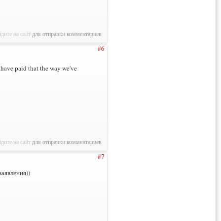
дите на сайт
для отправки комментариев
#6
t have paid that the way we've
дите на сайт
для отправки комментариев
#7
заявления))