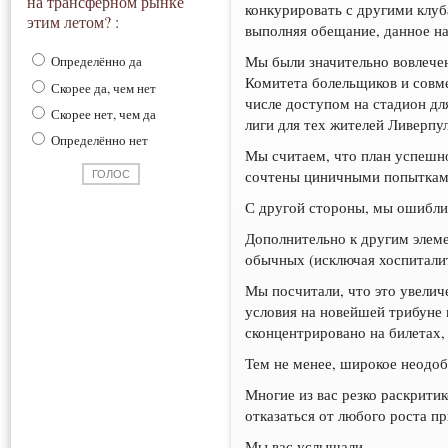
на трансферном рынке
конкурировать с другими клуба
этим летом? :
выполняя обещание, данное на
Мы были значительно вовлечен
Определённо да
Комитета болельщиков и совм
Скорее да, чем нет
числе доступом на стадион д
Скорее нет, чем да
лиги для тех жителей Ливерпу
Определённо нет
Мы считаем, что план успешно
сочтены циничными попытками
С другой стороны, мы ошиблис
Дополнительно к другим элеме
обычных (исключая хоспиталит
Мы посчитали, что это увелич
условия на новейшей трибуне 
сконцентрировано на билетах
Тем не менее, широкое неодоб
Многие из вас резко раскрити
отказаться от любого роста п
Мы вас услышали.