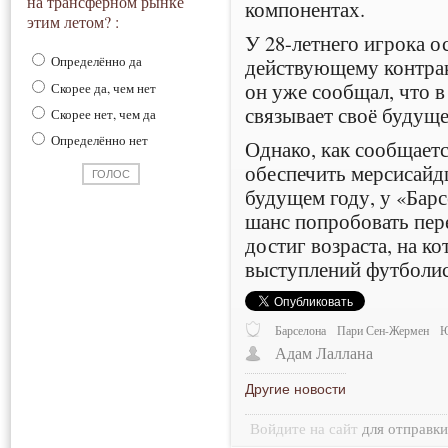
на трансферном рынке
компонентах.
этим летом? :
У 28-летнего игрока ос
Определённо да
действующему контрак
он уже сообщал, что 
Скорее да, чем нет
связывает своё будуще
Скорее нет, чем да
Определённо нет
Однако, как сообщает
обеспечить мерсисайд
будущем году, у «Бар
шанс попробовать пер
достиг возраста, на к
выступлений футболис
Барселона
Пари Сен-Жермен
Ю
Адам Лаллана
Другие новости
Войдите на сайт
для отправк