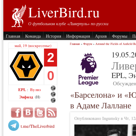
LiverBird.ru
О футбольном клубе «Ливерпуль» по-русски
Главная
Команда
История
Информация
Архив
Форумы
П
Главная
»
Форум
»
Around the Fields of Anfield R
май, 19 (воскресенье)
19.05.
2
Ливе
0
EPL,
Э
Обсужден
EPL
Вулвз
:
«Барселона» и «Ю
Энфилд
(H)
в Адаме Лаллане
Опубликовано Ingumsky в Чт, 12/
t.me/TheLiverbird