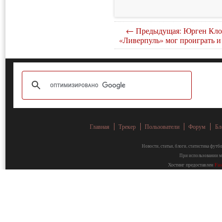
← Предыдущая: Юрген Кло
«Ливерпуль» мог проиграть и 
Главная
Трекер
Пользователи
Форум
Бл
Новости, статьи, блоги, статистика фут
При использовании ма
Хостинг предоставлен
Fa