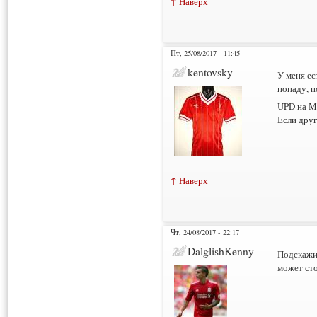
↑ Наверх
Пт, 25/08/2017 - 11:45
kentovsky
У меня ес
попаду, п
UPD на М
Если друг
↑ Наверх
Чт, 24/08/2017 - 22:17
DalglishKenny
Подскажит
может сто