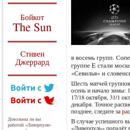
О том, когда появился
и зачем нужен
Бойкот
The Sun
Для тех, у кого всё ещё остались
вопросы
Русский перевод
Стивен
в восемь групп. Соп
Джеррард
группе E стали моск
Моя история
«Севилья» и словен
Шесть матчей группов
осень и начало зимы: 1
17/18 октября, 31/1 ок
декабря. Точное распи
позднее, следите за
ра
Довольны ли вы
В случае успешного в
работой «Ливерпуля»
«Ливерпуль» попадёт 