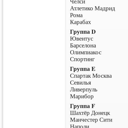
Челси
Атлетико Мадрид
Рома
Карабах
Группа D
Ювентус
Барселона
Олимпиакос
Спортинг
Группа E
Спартак Москва
Севилья
Ливерпуль
Марибор
Группа F
Шахтёр Донецк
Манчестер Сити
Наполи