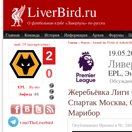
LiverBird.ru
О футбольном клубе «Ливерпуль» по-русски
Главная
Команда
История
Информация
Архив
Форумы
П
Главная
»
Форум
»
Around the Fields of Anfield R
май, 19 (воскресенье)
19.05.
2
Ливе
0
EPL,
Э
Обсужден
EPL
Вулвз
:
Жеребьёвка Лиги 
Энфилд
(H)
Спартак Москва, 
Марибор
t.me/TheLiverbird
Опубликовано Иришка в Чт, 24/0