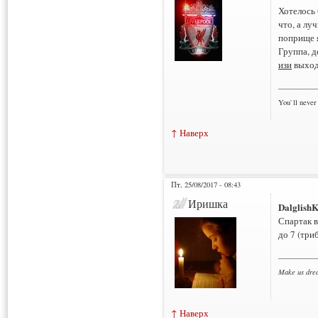
Хотелось 
что, а лу
поприще 
Группа, д
изи
выход
___________
You`ll never
↑ Наверх
Пт, 25/08/2017 - 08:43
Иришка
Dalglish
Спартак в
до 7 (три
___________
Make us dre
↑ Наверх