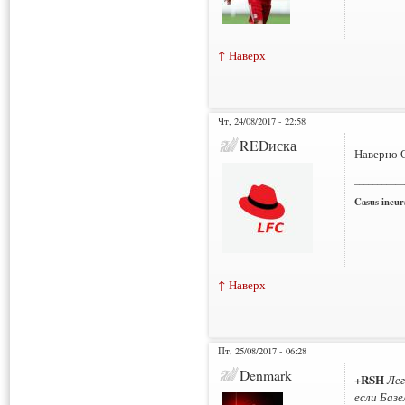
↑ Наверх
Чт, 24/08/2017 - 22:58
REDиска
Наверно 
___________
Casus incura
↑ Наверх
Пт, 25/08/2017 - 06:28
Denmark
+RSH
Лег
если Базе