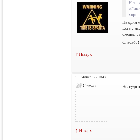
Нет, т
«Ливе
хорош
На один м
Есть у на
сколько 
Спасибо!
↑ Наверх
Чт, 24/08/2017 - 19:43
Crowe
Не, судя 
↑ Наверх