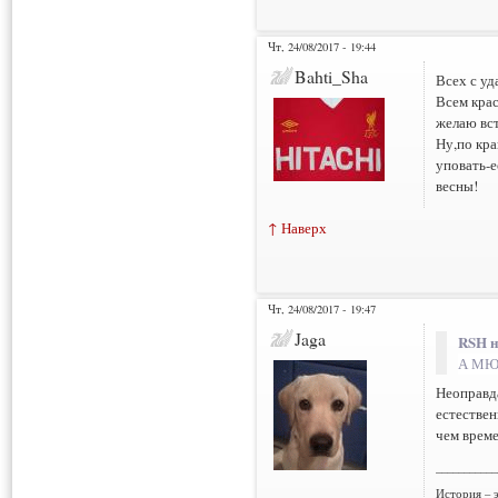
Чт, 24/08/2017 - 19:44
Bahti_Sha
Всех с у
Всем кра
желаю вст
Ну,по кра
уповать-е
весны!
↑ Наверх
Чт, 24/08/2017 - 19:47
Jaga
RSH н
А МЮ,
Неоправд
естествен
чем време
___________
История – э