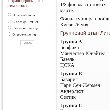
на трансферном рынке
1/8 финала состоится 1
этим летом? :
марте.
Определённо да
Финал турнира пройдё
Скорее да, чем нет
Киеве 26 мая.
Скорее нет, чем да
Групповой этап Лиг
Определённо нет
Группа A
Бенфика
Манчестер Юнайтед
Базель
ЦСКА
Группа B
Бавария
Пари Сен-Жермен
Андерлехт
Селтик
Группа C