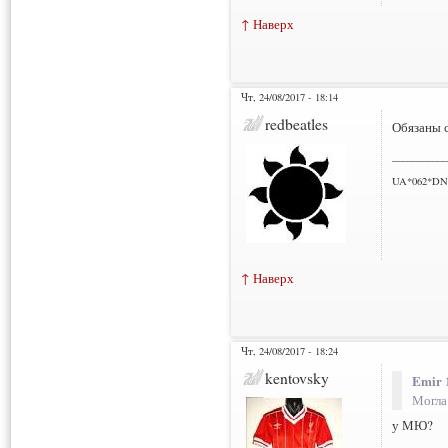
↑ Наверх
Чт, 24/08/2017 - 18:14
redbeatles
Обязаны с
___________
UA*062*DN
↑ Наверх
Чт, 24/08/2017 - 18:24
kentovsky
Emir 
Могла
у МЮ?