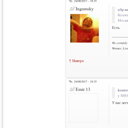
Чт, 24/08/2017 - 18:35
Ingumsky
aSp н
Коллег
Москв
Есть.
___________
We certainly
Werner, Live
↑ Наверх
Чт, 24/08/2017 - 18:35
Emir 13
kentov
у МЮ
У нас лег