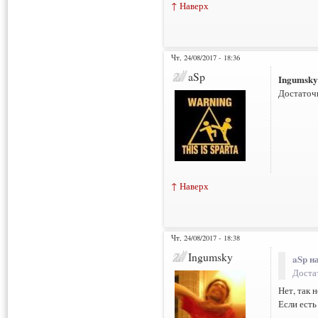
↑ Наверх
Чт, 24/08/2017 - 18:36
aSp
Ingumsky
Достаточн
↑ Наверх
Чт, 24/08/2017 - 18:38
Ingumsky
aSp н
Достат
Нет, так 
Если ест