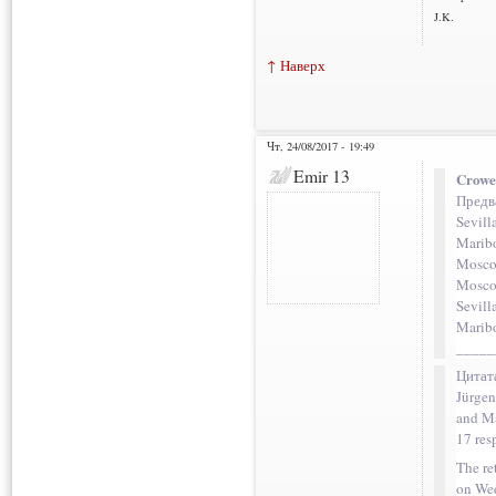
J.K.
↑ Наверх
Чт, 24/08/2017 - 19:49
Emir 13
Crowe
Предв
Sevill
Maribo
Moscow
Mosco
Sevill
Maribo
_____
Цитат
Jürgen
and Ma
17 res
The re
on We