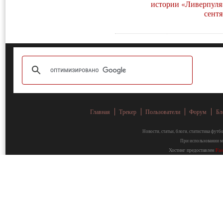
истории «Ливерпуля»
сентя
Главная
Трекер
Пользователи
Форум
Бл
Новости, статьи, блоги, статистика фут
При использовании ма
Хостинг предоставлен
Fa