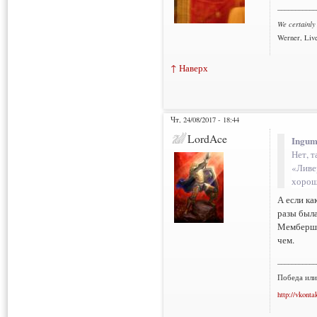
___________
We certainly
Werner, Live
↑ Наверх
Чт, 24/08/2017 - 18:44
LordAce
Ingum
Нет, т
«Ливе
хорош
А если ка
разы была
Мембершип
чем.
___________
Победа или
http://vkonta