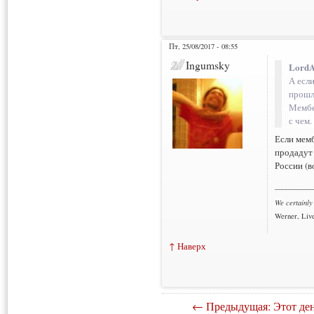
Пт, 25/08/2017 - 08:55
Ingumsky
LordA
А если
прошл
Мембе
с чем.
Если мемб
продадут 
России (в
___________
We certainly
Werner, Live
↑ Наверх
← Предыдущая: Этот ден