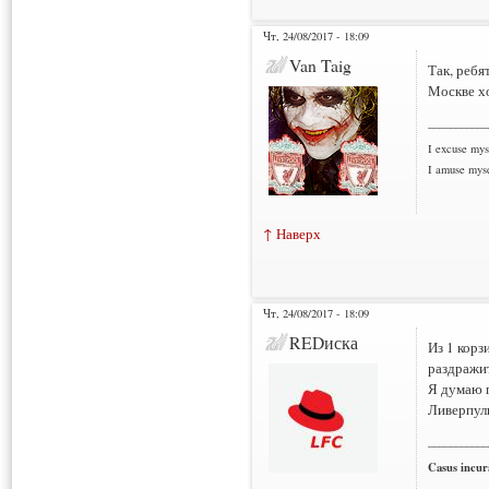
Чт, 24/08/2017 - 18:09
Van Taig
Так, ребя
Москве хо
___________
I excuse myse
I amuse myse
↑ Наверх
Чт, 24/08/2017 - 18:09
REDиска
Из 1 корз
раздражи
Я думаю п
Ливерпул
___________
Casus incura