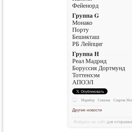
Фейенорд
Группа G
Монако
Порту
Бешикташ
РБ Лейпциг
Группа H
Реал Мадрид
Боруссия Дортмунд
Тоттенхэм
АПОЭЛ
Марибор
Севилья
Спартак Мо
Другие новости
Войдите на сайт
для отправк