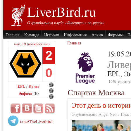
LiverBird.ru
О футбольном клубе «Ливерпуль» по-русски
Главная
Команда
История
Информация
Архив
Форумы
П
Главная
май, 19 (воскресенье)
2
19.05.
Ливе
0
EPL,
Э
Обсужден
EPL
Вулвз
:
Спартак Москва
Энфилд
(H)
Этот день в истори
Опубликовано Angel Neo в Пнд, 2
t.me/TheLiverbird