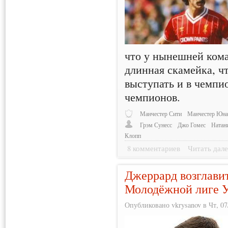
что у нынешней ком
длинная скамейка, 
выступать и в чемпи
чемпионов.
Манчестер Сити
Манчестер Юна
Грэм Сунесс
Джо Гомес
Натан
Клопп
8 комментариев
Читать дале
Джеррард возглави
Молодёжной лиге
Опубликовано vkrysanov в Чт, 07/