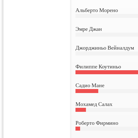
Альберто Морено
Эмре Джан
Джорджиньо Вейналдум
Филиппе Коутиньо
Садио Мане
Мохамед Салах
Роберто Фирмино