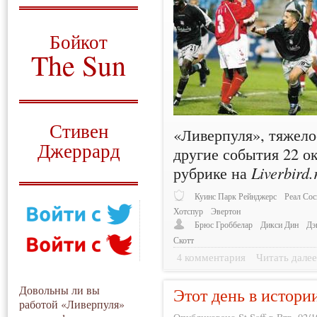
О том, когда появился
и зачем нужен
Бойкот
The Sun
Для тех, у кого всё ещё остались
вопросы
Русский перевод
Стивен
«Ливерпуля», тяжело
Джеррард
другие события 22 о
рубрике на
Liverbird.
Моя история
Куинс Парк Рейнджерс
Реал Сос
Хотспур
Эвертон
Брюс Гроббелар
Дикси Дин
Дэ
Скотт
4 комментария
Читать дале
Довольны ли вы
Этот день в истори
работой «Ливерпуля»