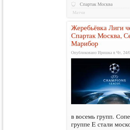
Спартак Москва
Матчи
Жеребьёвка Лиги ч
Спартак Москва, Се
Марибор
Опубликовано Иришка в Чт, 24/0
в восемь групп. Соп
группе E стали моск