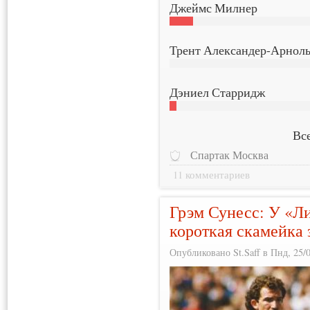
Джеймс Милнер
Трент Александер-Арнол
Дэниел Старридж
Все
Спартак Москва
11 комментариев
Грэм Сунесс: У «Л
короткая скамейка
Опубликовано St.Saff в Пнд, 25/0