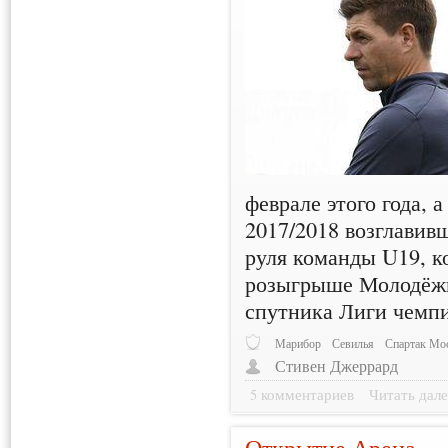
феврале этого года, 
2017/2018 возглавив
руля команды U19, к
розыгрыше Молодёжн
спутника Лиги чемп
Марибор
Севилья
Спартак Мо
Стивен Джеррард
5 комментариев
Читать дале
Открытие Арена