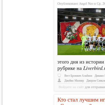
Опубликовано Angel Neo в Ср, 26
этого дня из истори
рубрике на
Liverbird.
Вест Бромвич Альбион
Динамо 
Джеймс Милнер
Джером Синкл
Войдите на сайт
для отправк
Кто стал лучшим иг