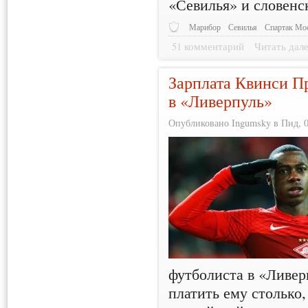
«Севилья» и словен
Марибор
Севилья
Спартак Мо
51 комментарий
Читать дал
Зарплата Квинси П
в «Ливерпуль»
Опубликовано Ingumsky в Пнд, 09
футболиста в «Ливер
платить ему столько,