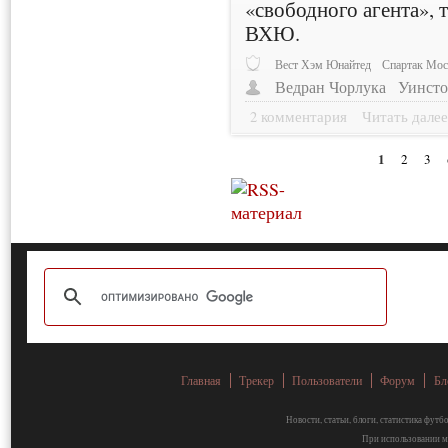
«свободного агента», т
ВХЮ.
Вест Хэм Юнайтед
Спартак Мос
Ведран Чорлука
Уинсто
2 комментария
Читать дале
1
2
3
Главная
Трекер
Пользователи
Форум
Бл
Новости, статьи, блоги, статистика фут
При использовании ма