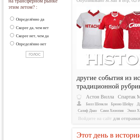
Опубликовано St.Saff в Втр, 02/1
на трансферном рынке
этим летом? :
Определённо да
Скорее да, чем нет
Скорее нет, чем да
Определённо нет
другие события из и
традиционной рубри
Астон Вилла
Спартак 
Билл Шенкли
Брюно Шейру
Д
Салиф Диао
Сами Хююпия
Эмил Х
Войдите на сайт
для отправк
Этот день в истори