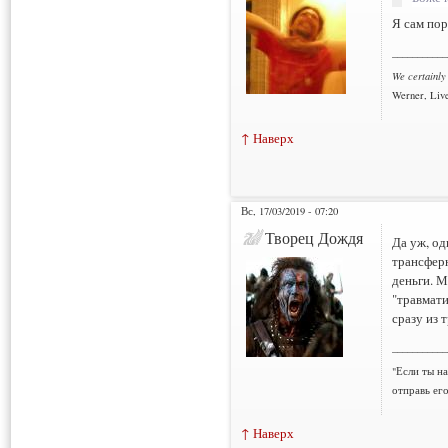
Я сам пор
___________
We certainly
Werner, Live
↑ Наверх
Вс, 17/03/2019 - 07:20
Творец Дождя
Да уж, о
трансфер
деньги. М
"травмати
сразу из 
___________
"Если ты н
отправь ег
↑ Наверх