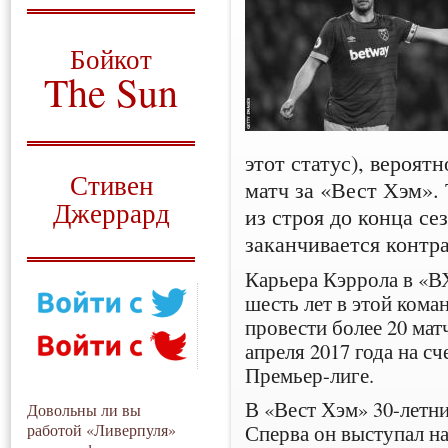
О том, когда появился
и зачем нужен
Бойкот
The Sun
Для тех, у кого всё ещё остались
вопросы
этот статус), вероят
Русский перевод
Стивен
матч за «Вест Хэм».
Джеррард
из строя до конца сез
заканчивается контра
Моя история
Карьера Кэррола в «ВХ
шесть лет в этой ком
провести более 20 матч
апреля 2017 года на с
Премьер-лиге.
В «Вест Хэм» 30-летни
Довольны ли вы
Сперва он выступал на
работой «Ливерпуля»