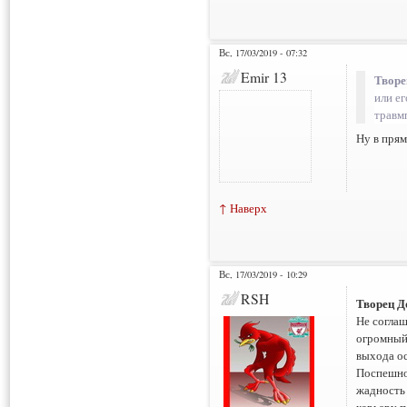
Вс, 17/03/2019 - 07:32
Emir 13
Творе
или ег
травм
Ну в прям
↑ Наверх
Вс, 17/03/2019 - 10:29
RSH
Творец Д
Не соглаш
огромный.
выхода ос
Поспешнос
жадность 
карьеру п