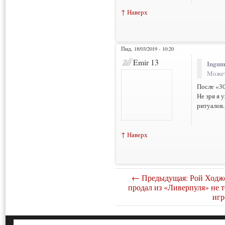
↑ Наверх
Пнд, 18/03/2019 - 10:20
Emir 13
Ingum
Может
После «30
Не зря я 
ритуалов.
↑ Наверх
← Предыдущая: Рой Ходж
продал из «Ливерпуля» не т
игр