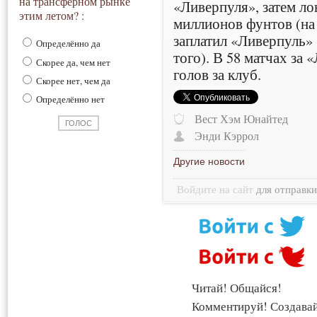
на трансферном рынке
«Ливерпуля», затем ло
этим летом? :
миллионов фунтов (на
заплатил «Ливерпуль» 
Определённо да
того). В 58 матчах за
Скорее да, чем нет
голов за клуб.
Скорее нет, чем да
Определённо нет
Вест Хэм Юнайтед
Энди Кэррол
Другие новости
Войдите на сайт
для отправк
Читай! Общайся!
Комментируй! Создава