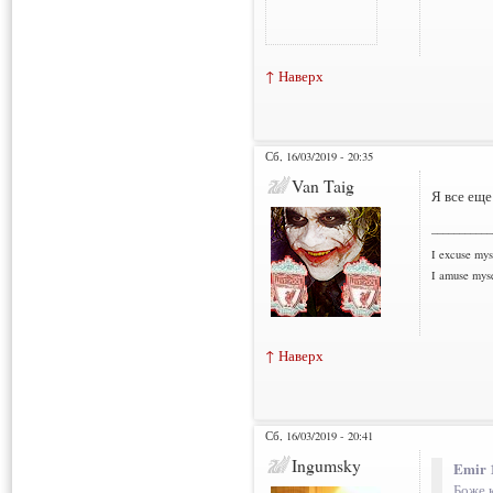
↑ Наверх
Сб, 16/03/2019 - 20:35
Van Taig
Я все ещ
___________
I excuse myse
I amuse myse
↑ Наверх
Сб, 16/03/2019 - 20:41
Ingumsky
Emir 
Боже к