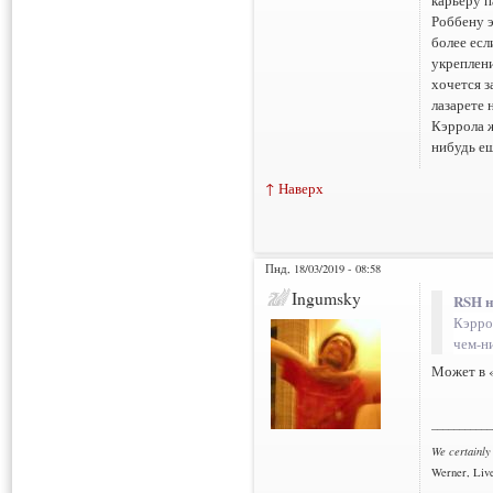
Роббену 
более есл
укреплени
хочется з
лазарете 
Кэррола ж
нибудь ещ
↑ Наверх
Пнд, 18/03/2019 - 08:58
Ingumsky
RSH н
Кэрро
чем-н
Может в «
___________
We certainly
Werner, Live