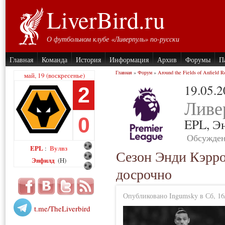
LiverBird.ru
О футбольном клубе «Ливерпуль» по-русски
Главная
Команда
История
Информация
Архив
Форумы
П
Главная
»
Форум
»
Around the Fields of Anfield R
май, 19 (воскресенье)
19.05.
2
Ливе
0
EPL,
Э
Обсужден
EPL
Вулвз
:
Сезон Энди Кэрро
Энфилд
(H)
досрочно
Опубликовано Ingumsky в Сб, 16/
t.me/TheLiverbird