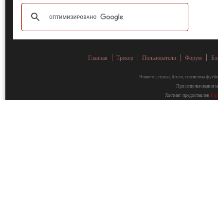
Главная
Трекер
Пользователи
Форум
Бл
Новости, статьи, блоги, статистика фут
При использовании ма
Хостинг предоставлен
Fa