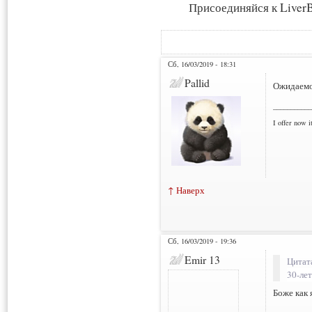
Присоединяйся к LiverB
Сб, 16/03/2019 - 18:31
Pallid
Ожидаем
___________
I offer now it
↑ Наверх
Сб, 16/03/2019 - 19:36
Emir 13
Цитат
30-ле
Боже как я