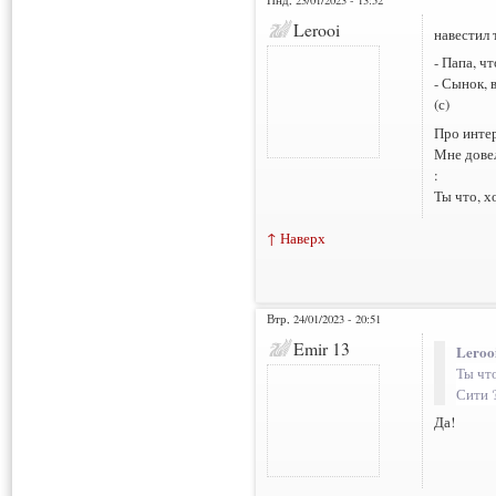
Lerooi
навестил 
- Папа, ч
- Сынок, в
(с)
Про интер
Мне довел
:
Ты что, х
↑ Наверх
Втр, 24/01/2023 - 20:51
Emir 13
Leroo
Ты чт
Сити 
Да!