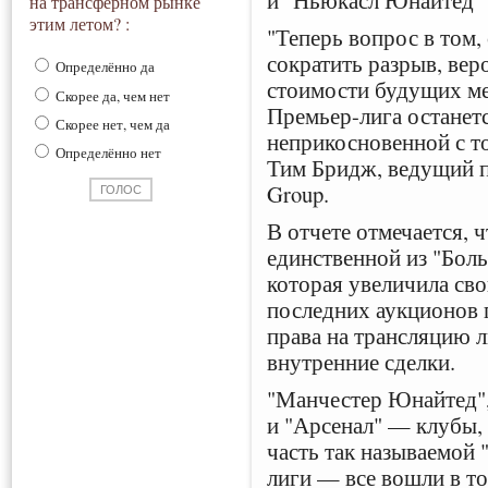
на трансферном рынке
этим летом? :
"Теперь вопрос в том,
сократить разрыв, вер
Определённо да
стоимости будущих м
Скорее да, чем нет
Премьер-лига останет
Скорее нет, чем да
неприкосновенной с то
Определённо нет
Тим Бридж, ведущий пар
Group.
В отчете отмечается, 
единственной из "Боль
которая увеличила св
последних аукционов 
права на трансляцию л
внутренние сделки.
"Манчестер Юнайтед",
и "Арсенал" — клубы,
часть так называемой
лиги — все вошли в т