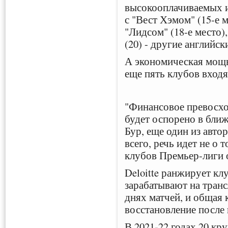
высокооплачиваемых иг
с "Вест Хэмом" (15-е м
"Лидсом" (18-е место),
(20) - другие английс
А экономическая мощь
еще пять клубов входят
"Финансовое превосхо
будет оспорено в ближ
Бур, еще один из автор
всего, речь идет не о т
клубов Премьер-лиги о
Deloitte ранжирует кл
зарабатывают на транс
днях матчей, и общая 
восстановление после 
В 2021-22 годах 20 кр