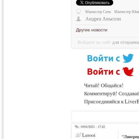
Манчестер Сити
Манчестер Юна
Андреа Аньелли
Другие новости
Войдите на сайт
для отправк
Читай! Общайся!
Комментируй! Создава
Присоединяйся к LiverB
Чт, 19/01/2023 - 17:42
Lerooi
"Ливерпу