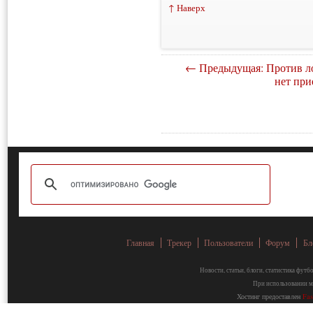
↑ Наверх
← Предыдущая: Против л
нет при
Главная
Трекер
Пользователи
Форум
Бл
Новости, статьи, блоги, статистика фут
При использовании ма
Хостинг предоставлен
Fa