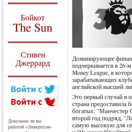
О том, когда появился
и зачем нужен
Бойкот
The Sun
Для тех, у кого всё ещё остались
вопросы
Русский перевод
Стивен
Доминирующее финанс
Джеррард
подчеркивается в 26-м 
Money League, в котор
Моя история
зарабатывающих клубо
английской высшей ли
Это первый случай в и
страна предоставила 
богатых: "Манчестер С
второй год подряд, "Л
Довольны ли вы
самую высокую для се
работой «Ливерпуля»
и "Ньюкасл Юнайтед" 