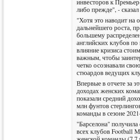
инвесторов к Премьер-
либо прежде", - сказа
"Хотя это наводит на
дальнейшего роста, 
большему распределен
английских клубов по 
влияние кризиса стои
важным, чтобы заинте
четко осознавали свою
стюардов ведущих клу
Впервые в отчете за э
доходах женских коман
показали средний доход
млн фунтов стерлинго
команды в сезоне 2021
"Барселона" получила
всех клубов Football M
женской команды (7,7 