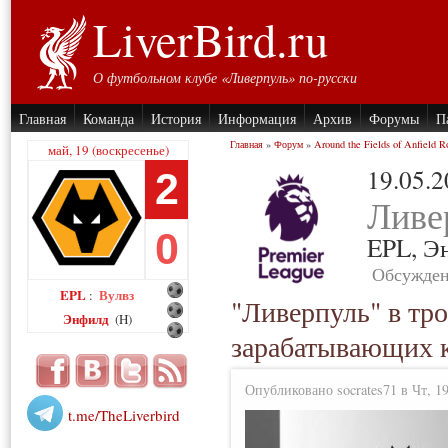
LiverBird.ru
О футбольном клубе «Ливерпуль» по-русски
Главная
Команда
История
Информация
Архив
Форумы
П
Главная
»
Форум
»
Around the Fields of Anfield R
май, 19 (воскресенье)
19.05.
2
Ливе
0
EPL,
Э
Обсужден
EPL
Вулвз
:
"Ливерпуль" в тр
Энфилд
(H)
зарабатывающих к
Опубликовано socrates71 в Чт, 19
t.me/TheLiverbird