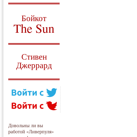
О том, когда появился
и зачем нужен
Бойкот
The Sun
Для тех, у кого всё ещё остались
вопросы
Русский перевод
Стивен
Джеррард
Моя история
Довольны ли вы
работой «Ливерпуля»