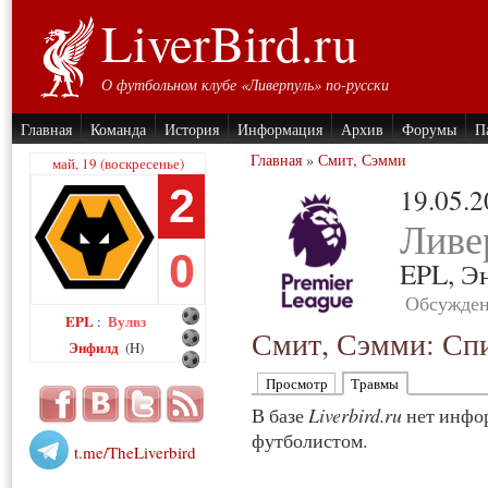
LiverBird.ru
О футбольном клубе «Ливерпуль» по-русски
Главная
Команда
История
Информация
Архив
Форумы
П
Главная
»
Смит, Сэмми
май, 19 (воскресенье)
2
19.05.
Ливе
0
EPL,
Э
Обсужден
EPL
Вулвз
:
Смит, Сэмми: Сп
Энфилд
(H)
Просмотр
Травмы
В базе
Liverbird.ru
нет инфор
футболистом.
t.me/TheLiverbird