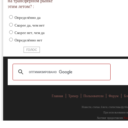
на трансферном рынке
этим летом? :
Определённо да
Скорее да, чем нет
Скорее нет, чем да
Определённо нет
Главная
Трекер
Пользователи
Форум
Бл
Новости, статьи, блоги, статистика фут
При использовании ма
Хостинг предоставлен
Fa