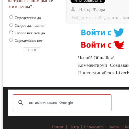
на трансферном рынке
этим летом? :
Витор Флора
Войдите на сайт
для отправк
Определённо да
Скорее да, чем нет
Скорее нет, чем да
Определённо нет
Читай! Общайся!
Комментируй! Создава
Присоединяйся к LiverB
Главная
Трекер
Пользователи
Форум
Бл