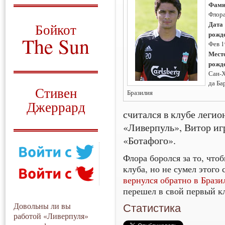
Фами
О том, когда появился
Флор
и зачем нужен
Дата
Бойкот
рожд
The Sun
Фев 
Мест
Для тех, у кого всё ещё остались
рожд
вопросы
Сан-
Русский перевод
да Ба
Стивен
Бразилия
Джеррард
считался в клубе легио
Моя история
«Ливерпуль», Витор иг
«Ботафого».
Флора боролся за то, что
клуба, но не сумел этого 
вернулся обратно в Браз
перешел в свой первый к
Довольны ли вы
Статистика
работой «Ливерпуля»