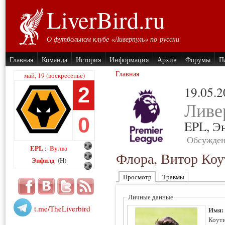
LiverBird.ru
О футбольном клубе «Ливерпуль» по-русски
Главная
Команда
История
Информация
Архив
Форумы
П
Главная
май, 19 (воскресенье)
2
19.05.
Ливе
0
EPL,
Э
Обсужден
EPL
Вулвз
:
Флора, Витор Коу
Энфилд
(H)
Просмотр
Травмы
Личные данные
t.me/TheLiverbird
Имя
Коут