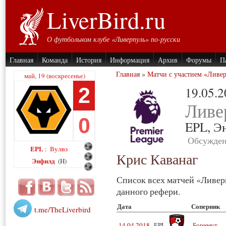
LiverBird.ru
О футбольном клубе «Ливерпуль» по-русски
Главная
Команда
История
Информация
Архив
Форумы
П
Главная
»
Матчи с участием «Ливе
май, 19 (воскресенье)
2
19.05.
Ливе
0
EPL,
Э
Обсужден
EPL
Вулвз
:
Крис Каванаг
Энфилд
(H)
Список всех матчей «Ливер
данного рефери.
Дата
Соперник
t.me/TheLiverbird
14.04.2018
EPL
Борнмут