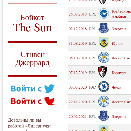
О том, когда появился
Брайтон эн
и зачем нужен
25.08.2018
EPL
Бойкот
Альбион
The Sun
02.12.2018
EPL
Эвертон
Для тех, у кого всё ещё остались
вопросы
31.08.2019
EPL
Бёрнли
Русский перевод
Стивен
05.10.2019
EPL
Лестер Сит
Джеррард
Моя история
07.12.2019
EPL
Борнмут
03.03.2020
FAC
Челси
22.11.2020
EPL
Лестер Сит
20.02.2021
EPL
Эвертон
Довольны ли вы
работой «Ливерпуля»
19.05.2021
EPL
Бёрнли