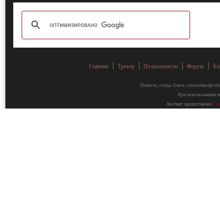
Главная
Трекер
Пользователи
Форум
Бл
Новости, статьи, блоги, статистика фут
При использовании ма
Хостинг предоставлен
Fa