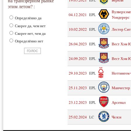
на трансферном рынке
этим летом? :
Вулверхэм
04.12.2021
EPL
Уондерерс
Определённо да
Скорее да, чем нет
10.02.2022
EPL
Лестер Сит
Скорее нет, чем да
Определённо нет
26.04.2023
EPL
Вест Хэм 
24.09.2023
EPL
Вест Хэм 
29.10.2023
EPL
Ноттингем
25.11.2023
EPL
Манчестер
23.12.2023
EPL
Арсенал
25.02.2024
LC
Челси