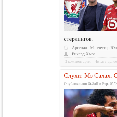
стерлингов.
Арсенал
Манчестер Юн
Ричард Хьюз
2 комментария
Читать дале
Слухи: Мо Салах. 
Опубликовано St.Saff в Втр, 05/0