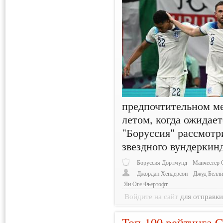
предпочтительном м
летом, когда ожидает
"Боруссия" рассмотр
звездного вундеркинд
Боруссия Дортмунд
Манчестер 
Джордан Хендерсон
Джуд Белл
Ян Оге Фьертофт
Войдите на сайт
для отправк
Топ-100 рейтинга C