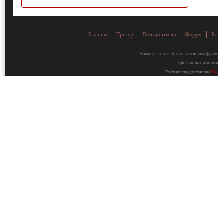
Главная
Трекер
Пользователи
Форум
Бл
Новости, статьи, блоги, статистика фут
При использовании ма
Хостинг предоставлен
Fa