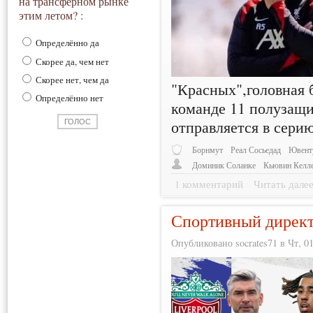
на трансферном рынке
этим летом? :
Определённо да
Скорее да, чем нет
Скорее нет, чем да
"Красных",головная 
Определённо нет
команде 11 полузащи
отправляется в серию
Борнмут
Реал Сосьедад
Ювент
Доминик Соланке
Кьювин Келл
1 комментарий
Читать дале
Спортивный директ
Опубликовано socrates71 в Чт, 01