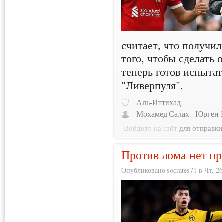
считает, что получи
того, чтобы сделать
теперь готов испыта
"Ливерпуля".
Аль-Иттихад
Мохамед Салах
Юрген 
Войдите на сайт
для отправк
Против лома нет п
Опубликовано socrates71 в Чт, 26