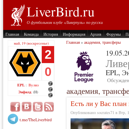
LiverBird.ru
О футбольном клубе «Ливерпуль» по-русски
Главная
Команда
История
Информация
Архив
Форумы
П
Главная
»
академия, трансферы
май, 19 (воскресенье)
2
19.05.
Ливе
0
EPL,
Э
Обсужден
EPL
Вулвз
:
академия, трансф
Энфилд
(H)
Есть ли у Вас план
Опубликовано socrates71 в Втр, 1
t.me/TheLiverbird