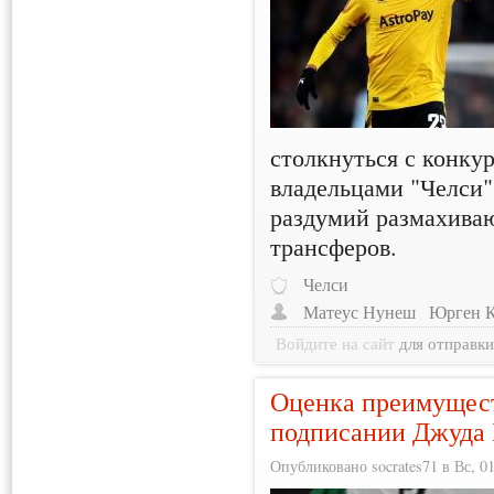
столкнуться с конкур
владельцами "Челси"
раздумий размахива
трансферов.
Челси
Матеус Нунеш
Юрген 
Войдите на сайт
для отправк
Оценка преимущест
подписании Джуда
Опубликовано socrates71 в Вс, 01