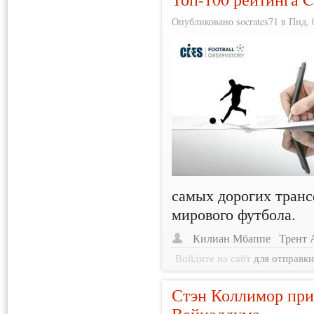
Опубликовано socrates71 в Пнд, 0
самых дорогих транс
мирового футбола.
Килиан Мбаппе
Трент 
Войдите на сайт
для отправк
Стэн Коллимор при
Вейналдума