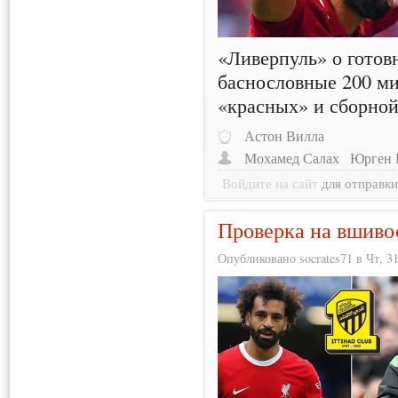
«Ливерпуль» о готов
баснословные 200 ми
«красных» и сборно
Астон Вилла
Мохамед Салах
Юрген 
Войдите на сайт
для отправк
Проверка на вшиво
Опубликовано socrates71 в Чт, 31