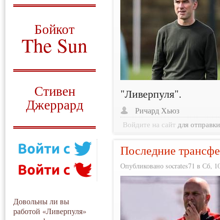
О том, когда появился
и зачем нужен
Бойкот
The Sun
Для тех, у кого всё ещё остались
вопросы
Русский перевод
Стивен
"Ливерпуля".
Джеррард
Ричард Хьюз
Моя история
Войдите на сайт
для отправк
Последние трансфе
Опубликовано socrates71 в Сб, 10
Довольны ли вы
работой «Ливерпуля»