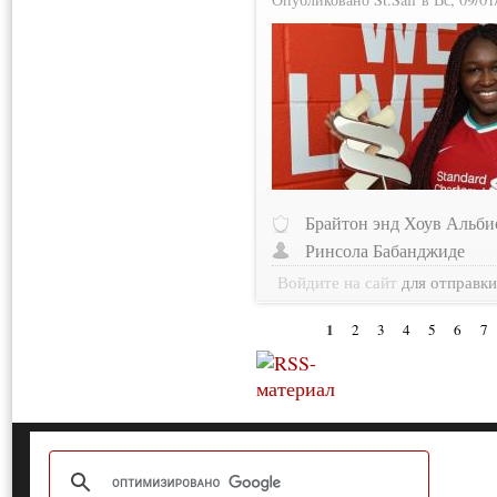
Брайтон энд Хоув Альби
Ринсола Бабанджиде
Войдите на сайт
для отправк
1
2
3
4
5
6
7