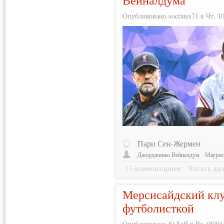
Опубликовано socrates71 в Чт, 10
Пари Сен-Жермен
Джорджиньо Вейналдум
Маурис
13 комментариев
Читать дал
Мерсисайдский клу
футболисткой
Опубликовано St.Saff в Вс, 09/01