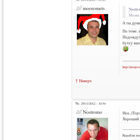
mooromets
Nostr
Может
А ты дума
По теме: в
Подождут
бутсу ван
___________
http://projec
↑ Наверх
Чт, 29/11/2012 - 10:54
Nostromo
Неа..)Тор
Хороший 
___________
Корабли по