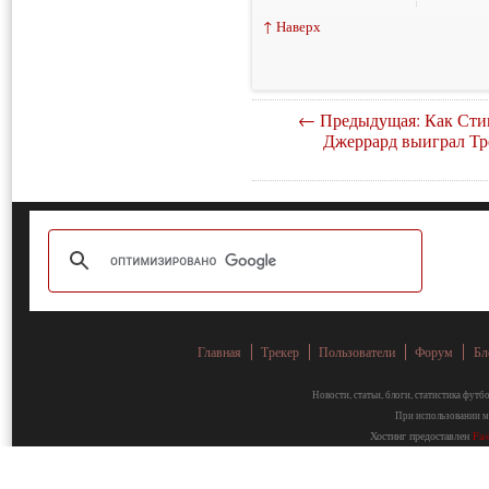
↑ Наверх
← Предыдущая: Как Сти
Джеррард выиграл Тр
Главная
Трекер
Пользователи
Форум
Бл
Новости, статьи, блоги, статистика фут
При использовании ма
Хостинг предоставлен
Fa