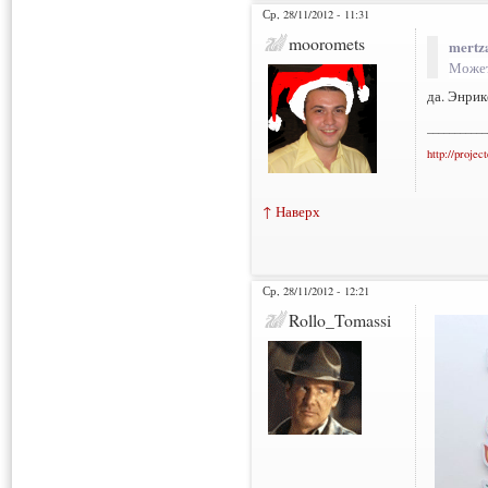
Ср, 28/11/2012 - 11:31
mooromets
mertz
Может,
да. Энри
___________
http://projec
↑ Наверх
Ср, 28/11/2012 - 12:21
Rollo_Tomassi