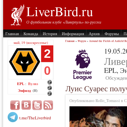
LiverBird.ru
О футбольном клубе «Ливерпуль» по-русски
Главная
Команда
История
Информация
Архив
Форумы
П
Главная
»
Форум
»
Around the Fields of Anfield R
май, 19 (воскресенье)
19.05.
2
Ливе
0
EPL,
Э
Обсужден
EPL
Вулвз
:
Луис Суарес полу
Энфилд
(H)
Опубликовано Rollo_Tomassi в Ср
t.me/TheLiverbird