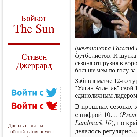
О том, когда появился
и зачем нужен
Бойкот
The Sun
Для тех, у кого всё ещё остались
вопросы
(
чемпионата Голланд
Русский перевод
футболистов. И шутка 
Стивен
сезона отгрузил в воро
Джеррард
больше чем по голу за
Моя история
Забив в матче 12-го т
"Уиган Атлетик" свой 1
единоличным лидером
В прошлых сезонах за
с цифрой 10.... (
Prem
Landmark 10
), по кр
Довольны ли вы
делалось регулярно..
работой «Ливерпуля»