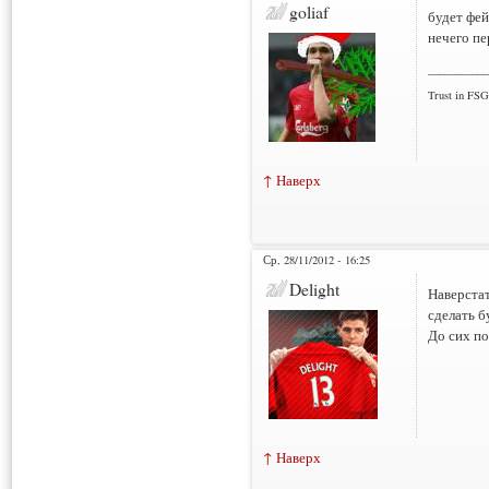
goliaf
будет фей
нечего пе
___________
Trust in FSG
↑ Наверх
Ср, 28/11/2012 - 16:25
Delight
Наверстат
сделать б
До сих по
↑ Наверх