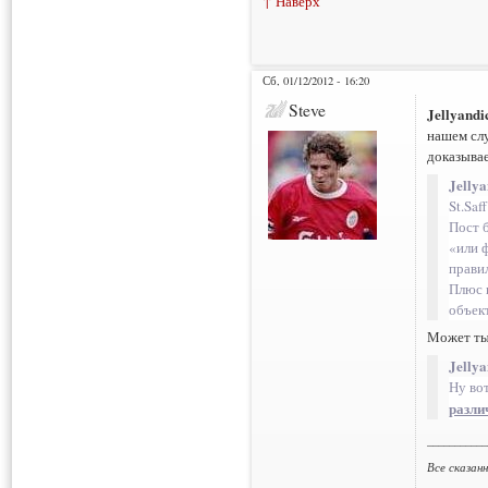
↑ Наверх
Сб, 01/12/2012 - 16:20
Steve
Jellyand
нашем слу
доказыва
Jelly
St.Saff
Пост 
«или 
прави
Плюс 
объек
Может ты 
Jelly
Ну во
разли
___________
Все сказан