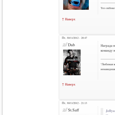
___________
Tres millone
↑ Наверх
Пт, 30/11/2012 - 20:47
Dub
Награда н
команду н
___________
"Любимая к
ненавидишь
↑ Наверх
Пт, 30/11/2012 - 21:13
St.Saff
Jelly