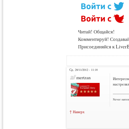
Читай! Общайся!
Комментируй! Создава
Присоединяйся к LiverB
Ср, 28/11/2012 - 11:18
mertzan
Интересно
настрелял
___________
Never surre
↑ Наверх