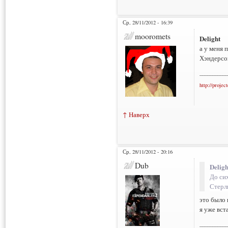
Ср, 28/11/2012 - 16:39
mooromets
Delight
а у меня 
Хэндерсон
___________
http://projec
↑ Наверх
Ср, 28/11/2012 - 20:16
Dub
Deligh
До сих
Стерл
это было 
я уже вст
___________