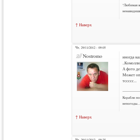
"Любимая к
ненавидишь
↑ Наверх
Чт, 29/11/2012 - 09:05
Nostromo
иногда ка
..Комолли
А фото д
Может оп
тссссс...
___________
Корабли по
непогоды..
↑ Наверх
Чт, 29/11/2012 - 09:25