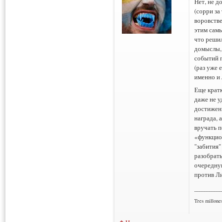
Нет, не д
(сорри за
воровстве
этим самы
что решил
домыслы,
событий п
(раз уже 
именно и 
Еще кратк
даже не у
достижени
награда, 
вручать п
«функцио
"забития"
разобрать
очередну
против Л
___________
Tres millone