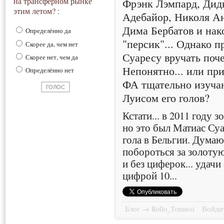
Фрэнк Лэмпард, Дид
на трансферном рынке
этим летом? :
Адебайор, Николя Ан
Дима Бербатов и нак
Определённо да
"персик"... Однако п
Скорее да, чем нет
Суаресу вручать поч
Скорее нет, чем да
Непонятно... или пр
Определённо нет
ФА тщательно изучаю
Луисом его голов?
Кстати... в 2011 году 
но это был Матиас Су
гола в Бельгии. Думаю
побороться за золотую
и без циферок... удачи
цифрой 10...
Блог → Rollo_Tomassi
Войдит