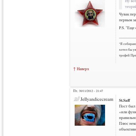
Ну во
теори
Чувак пер
первым за
P.S. "Еще
___________
"Я собираюс
хотел бы у
трофей Пре
↑ Наверх
Пт, 30/11/2012 - 21:47
Jellyandicecream
St.Saff
Пост был 
«или фун
правильно
Плюс нек
объективн