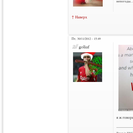
непогоды..
↑ Наверх
Пт, 30/11/2012 - 15:49
goliaf
я ж говор
___________