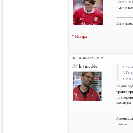
Генри, за
имел в ви
___________
Все сказан
↑ Наверх
Пнд, 03/09/2012 - 08:39
Invincible
Steve 
А Ген
это и 
За два го
трансферы
повторени
команды..
___________
Я помню зд
Пэйсли