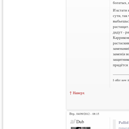
богатых, 
И кстати 
сути, так
выбьешься
растащат.
дадут - р
Карриком
растаскив
заменами(
замен(и в
защитнико
придётся 
___________
I offer now it
↑ Наверх
Втр, 04/09/2012 - 08:15
Dub
Pallid
гораз