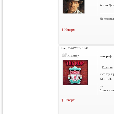
А что Дал
___________
Не проверя
↑ Наверх
Пнд, 03/09/2012 - 11:48
krasniy
эпиграф
Если вы
и сразу к 
КОНЕЦ.
пс
брать и у
↑ Наверх