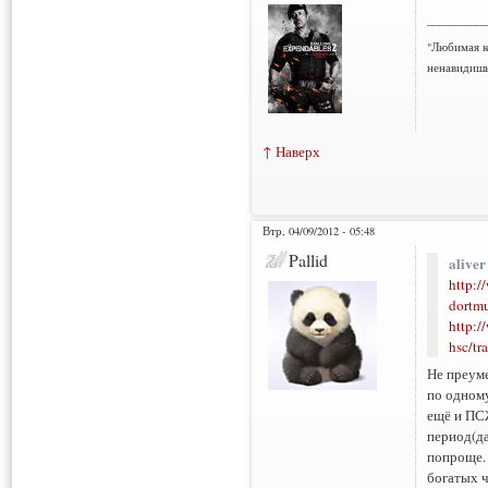
___________
"Любимая к
ненавидишь
↑ Наверх
Втр, 04/09/2012 - 05:48
Pallid
aliver
http:/
dortmu
http:/
hsc/tr
Не преуме
по одному
ещё и ПСЖ
период(да
попроще. 
богатых ч