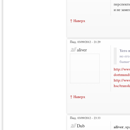
перспекти
и не зам
↑ Наверх
Пнд, 03/09/2012 - 21:29
aliver
Yero 
но ег
бывае
http://www
dortmund/
http://www
hsc/trans
↑ Наверх
Пнд, 03/09/2012 - 23:33
Dub
aliver
, кр