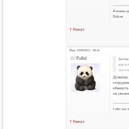
___________
Я помню зд
Пэйсли
↑ Наверх
Пнд, 03/09/2012 - 06:44
Pallid
Invinc
как я 
посто
Думаешь 
сотрудник
обмануть 
он уволен
___________
I offer now it
↑ Наверх