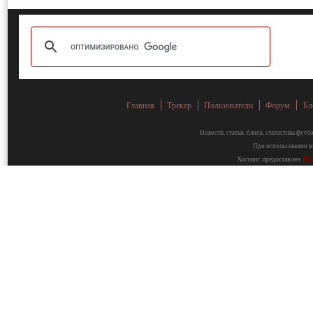
Главная
Трекер
Пользователи
Форум
Бл
Новости, статьи, блоги, статистика фут
При использовании ма
Хостинг предоставлен
Fa