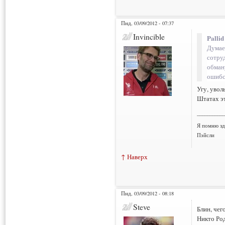
Пнд, 03/09/2012 - 07:37
Invincible
Pallid
Думае
сотру
обману
ошибся
Угу, увол
Штатах эт
___________
Я помню зд
Пэйсли
↑ Наверх
Пнд, 03/09/2012 - 08:18
Steve
Блин, чег
Никто Род