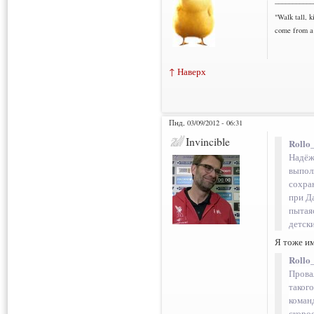
"Walk tall, k
come from a 
↑ Наверх
Пнд, 03/09/2012 - 06:31
Invincible
Rollo
Надёж
выпол
сохран
при Д
пытая
детск
Я тоже им
Rollo
Прова
таког
команд
скорос