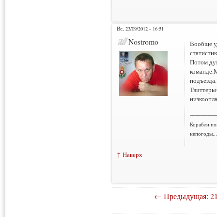
Вс, 23/09/2012 - 16:51
Nostromo
Вообще у
статистик
Потом ду
команде.
подъезда.
Твиттеры
низкоопла
___________
Корабли по
непогоды..
↑ Наверх
← Предыдущая: 21