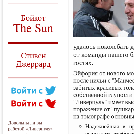
О том, когда появился
и зачем нужен
Бойкот
The Sun
Для тех, у кого всё ещё остались
вопросы
удалось поколебать 
Русский перевод
от команды нашего б
Стивен
гостях.
Джеррард
Эйфория от нового мо
Моя история
после ничьи с "Манчес
забитых красивых гол
собственной глупости 
"Ливерпуль" имеет вы
поражение от "пушкар
на томографе основны
Довольны ли вы
Надёжнейшая в пр
работой «Ливерпуля»
выполнять требова