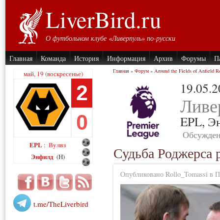
LiverBird.ru
О футбольном клубе «Ливерпуль» по-русски
Главная
Команда
История
Информация
Архив
Форумы
П
Главная
»
Форум
»
Around the Fields of Anfield R
май, 19 (воскресенье)
19.05.
2
Ливе
0
EPL,
Э
Обсужден
EPL
Вулвз
:
Судьба Роджерса 
Энфилд
(H)
Опубликовано Rollo_Tomassi в Пн
t.me/TheLiverbird