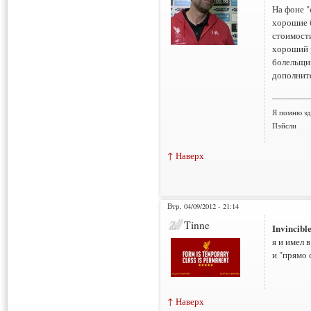
На фоне 
хорошие 
стоимост
хороший р
болельщик
дополните
___________
Я помню зд
Пэйсли
↑ Наверх
Втр, 04/09/2012 - 21:14
Tinne
Invincibl
я и имел 
и "прямо 
↑ Наверх