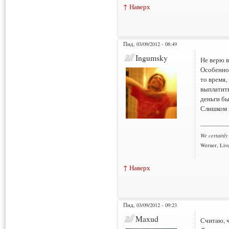
↑ Наверх
Пнд, 03/09/2012 - 08:49
Ingumsky
Не верю в
Особенно,
то время,
выплатит
деньги бы
Слишком м
___________
We certainly
Werner, Live
↑ Наверх
Пнд, 03/09/2012 - 09:23
Maxud
Считаю, ч