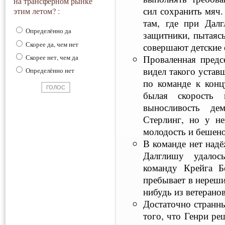
на трансферном рынке
сил сохранить мяч.
этим летом? :
там, где при Дал
Определённо да
защитники, пытаясь
Скорее да, чем нет
совершают детские
Проваленная предс
Скорее нет, чем да
видел такого устав
Определённо нет
по команде к конц
былая скорость 
выносливость де
Стерлинг, но у не
молодость и бешено
В команде нет надё
Далглишу удалось
команду Крейга Б
пребывает в нереши
нибудь из ветеранов
Достаточно странн
того, что Генри ре