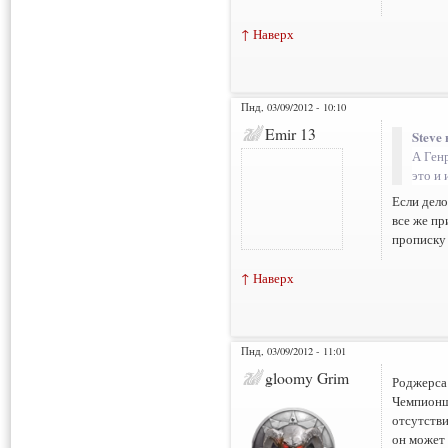
↑ Наверх
Пнд, 03/09/2012 - 10:10
Emir 13
Steve 
А Ген
это и 
Если дело
все же пр
прописку 
↑ Наверх
Пнд, 03/09/2012 - 11:01
gloomy Grim
Роджерса 
Чемпионши
отсутстви
он может 