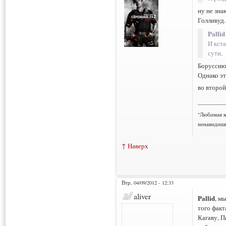
ну не зна
Голливуд.
Pallid
И кст
сути,
Боруссию 
Однако эт
во второй
___________
"Любимая к
ненавидишь
↑ Наверх
Втр, 04/09/2012 - 12:33
aliver
Pallid
, м
того факт
Кагаву, П