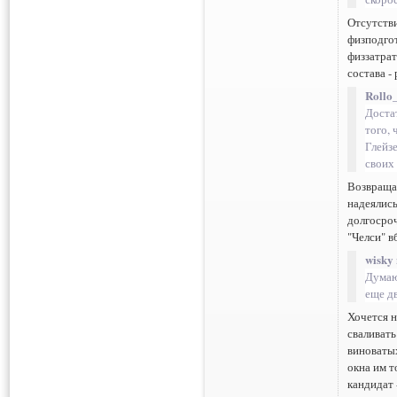
Отсутстви
физподгот
физзатрат
состава -
Rollo
Доста
того, 
Глейз
своих
Возвращаю
надеялись
долгосроч
"Челси" в
wisky 
Думаю
еще д
Хочется н
сваливать
виноваты
окна им т
кандидат 