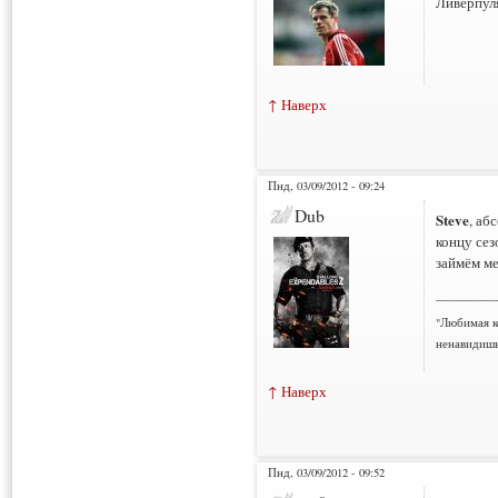
Ливерпуля
↑ Наверх
Пнд, 03/09/2012 - 09:24
Dub
Steve
, аб
концу сез
займём ме
___________
"Любимая к
ненавидишь
↑ Наверх
Пнд, 03/09/2012 - 09:52