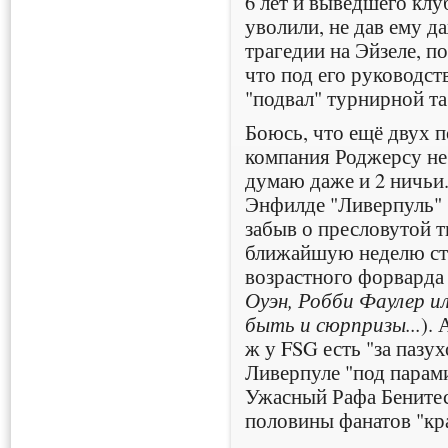
6 лет и выведшего клу
уволили, не дав ему 
трагедии на Эйзеле, п
что под его руководст
"подвал" турнирной та
Боюсь, что ещё двух 
компания Роджерсу не 
думаю даже и 2 ничьи.
Энфилде "Ливерпуль" б
забыв о пресловутой т
ближайшую неделю ст
возрастного форварда 
Оуэн, Робби Фаулер ил
быть и сюрпризы...
). 
ж у FSG есть "за пазух
Ливерпуле "под парам
Ужасный Рафа Бените
половины фанатов "кра