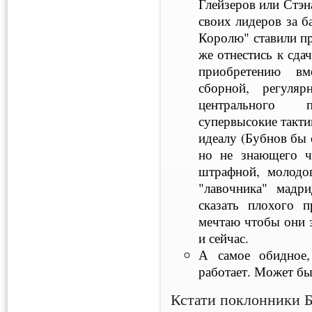
Глейзеров или Стэ
своих лидеров за б
Королю" ставили пр
же отнестись к сда
приобретению вм
сборной, регуля
центрального п
супервысокие такти
идеалу (Бубнов бы 
но не знающего ч
штрафной, молодог
"лавочника" мадри
сказать плохого 
мечтаю чтобы они з
и сейчас.
А самое обидное,
работает. Может быт
Кстати поклонники 