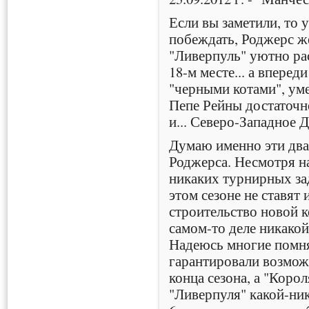
Если вы заметили, то 
побеждать, Роджерс же
"Ливерпуль" уютно рас
18-м месте... а вперед
"черными котами", ум
Пепе Рейны достаточ
и... Северо-Западное 
Думаю именно эти два
Роджерса. Несмотря на
никаких турнирных за
этом сезоне не ставят 
строительство новой к
самом-то деле никакой
Надеюсь многие помн
гарантировали возмож
конца сезона, а "Коро
"Ливерпуля" какой-ни