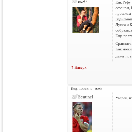
exz0
Как Рафу 
сезоном, 
прошлом 
"британи
Луиса и К
собралас
Еще полго
Сравнить 
Как можно
денег пот
↑ Наверх
Пнд, 03/09/2012 - 09:56
Sentinel
Уверен, ч