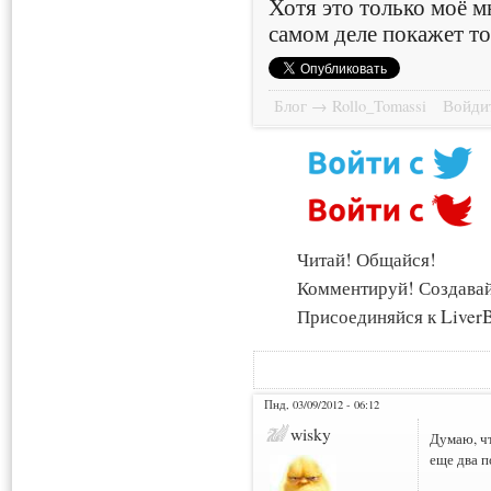
Хотя это только моё м
самом деле покажет то
Блог → Rollo_Tomassi
Войдит
Читай! Общайся!
Комментируй! Создава
Присоединяйся к LiverB
Пнд, 03/09/2012 - 06:12
wisky
Думаю, чт
еще два 
___________