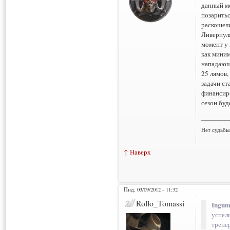
данный мо
позарить
раскошели
Ливерпуля
момент у 
как мини
нападающи
25 лямов,
задачи ст
финансиро
сезон буд
___________
Нет судьбы
↑ Наверх
Пнд, 03/09/2012 - 11:32
Rollo_Tomassi
Ingum
успел
трене