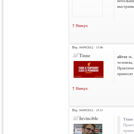
небольши
выстраив
↑ Наверх
Втр, 04/09/2012 - 13:06
Tinne
aliver
эх,
человека,
Практиче
приносят
↑ Наверх
Втр, 04/09/2012 - 15:31
Invincible
Tinne
Практ
прино