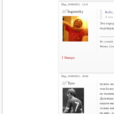
Пнд, 03/09/2012 - 12:51
Ingumsky
Rollo
А что 
Это город
подтверж
___________
We certainly
Werner, Live
↑ Наверх
Пнд, 03/09/2012 - 20:00
Yero
нужно зас
тем более
но понима
Далглиша 
нашем ми
только ка
по мне - 