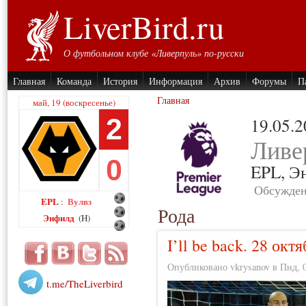
LiverBird.ru
О футбольном клубе «Ливерпуль» по-русски
Главная
Команда
История
Информация
Архив
Форумы
П
Главная
май, 19 (воскресенье)
2
19.05.
Ливе
0
EPL,
Э
Обсужден
EPL
Вулвз
:
Рода
Энфилд
(H)
I’ll be back. 28 окт
Опубликовано vkrysanov в Пнд, 0
t.me/TheLiverbird