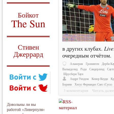
О том, когда появился
и зачем нужен
Бойкот
The Sun
Для тех, у кого всё ещё остались
вопросы
Русский перевод
Стивен
в других клубах.
Live
Джеррард
очередным отчётом.
Моя история
Альмерия
Гронинген
Дерби Ка
Вальядолид
Рода
Сандерленд
Саут
Шрусбери Таун
Андре Уиздом
Конор Коуди
Кр
Борини
Хесус Фернандес Саес (Сусо)
3 комментария
Читать дале
Довольны ли вы
работой «Ливерпуля»