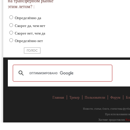
на трансферном рынке
этим летом? :
Определённо да
Скорее да, чем нет
Скорее нет, чем да
Определённо нет
Главная
Трекер
Пользователи
Форум
Бл
Новости, статьи, блоги, статистика фут
При использовании ма
Хостинг предоставлен
Fa