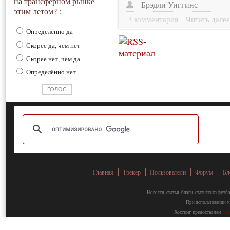
на трансферном рынке
Брэдли Уиггинс
этим летом? :
3 комментария
Читать дале
Определённо да
Скорее да, чем нет
Скорее нет, чем да
Определённо нет
Главная
Трекер
Пользователи
Форум
Бл
Новости, статьи, блоги, статистика фут
При использовании ма
Хостинг предоставлен
Fa