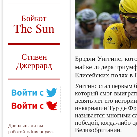
О том, когда появился
и зачем нужен
Бойкот
The Sun
Для тех, у кого всё ещё остались
вопросы
Русский перевод
Стивен
Брэдли Уиггинс, кот
Джеррард
майке лидера триумф
Елисейских полях в 
Моя история
Уиггинс стал первым 
который смог выиграть
девять лет его истори
инкарнации Тур де Фр
называется многими с
победой, когда-либо 
Довольны ли вы
Великобритании.
работой «Ливерпуля»