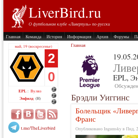
LiverBird.ru
О футбольном клубе «Ливерпуль» по-русски
Главная
Команда
История
Информация
Архив
Форумы
П
Главная
май, 19 (воскресенье)
2
19.05.
Ливе
0
EPL,
Э
Обсужден
EPL
Вулвз
:
Брэдли Уиггинс
Энфилд
(H)
Болельщик «Ливерп
Франс
t.me/TheLiverbird
Опубликовано Ingumsky в Пнд, 23