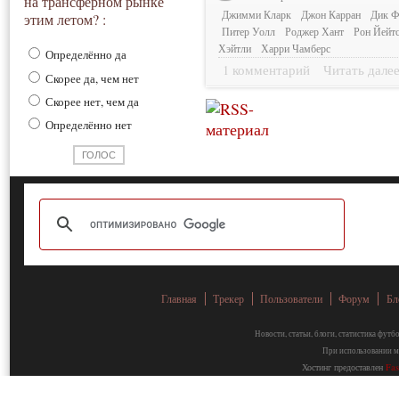
на трансферном рынке
Джимми Кларк
Джон Карран
Дик 
этим летом? :
Питер Уолл
Роджер Хант
Рон Йейт
Хэйтли
Харри Чамберс
Определённо да
1 комментарий
Читать дале
Скорее да, чем нет
Скорее нет, чем да
Определённо нет
Главная
Трекер
Пользователи
Форум
Бл
Новости, статьи, блоги, статистика фут
При использовании ма
Хостинг предоставлен
Fa