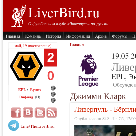
LiverBird.ru
О футбольном клубе «Ливерпуль» по-русски
Главная
Команда
История
Информация
Архив
Форумы
П
Главная
май, 19 (воскресенье)
2
19.05.
Ливе
0
EPL,
Э
Обсужден
EPL
Вулвз
:
Джимми Кларк
Энфилд
(H)
Ливерпуль - Бёрнл
Опубликовано St.Saff в Сб, 12/09
t.me/TheLiverbird