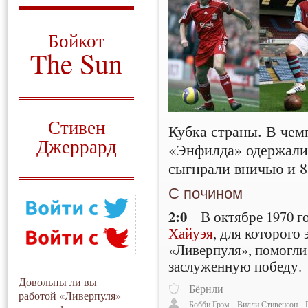
О том, когда появился
и зачем нужен
Бойкот
The Sun
Для тех, у кого всё ещё остались
вопросы
Русский перевод
Стивен
Кубка страны. В чем
Джеррард
«Энфилда» одержали 
сыгнрали вничью и 8 
Моя история
С почином
2:0
– В октябре 1970 
Хайуэя
, для которого 
«Ливерпуля», помогли
заслуженную победу.
Довольны ли вы
Бёрнли
работой «Ливерпуля»
Бобби Грэм
Вилли Стивенсон