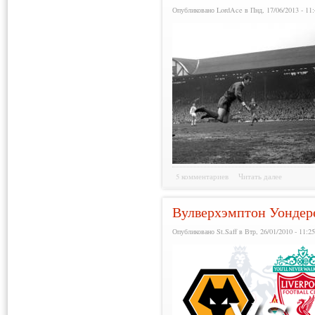
Опубликовано LordAce в Пнд, 17/06/2013 - 11:
5 комментариев
Читать далее
Вулверхэмптон Уондере
Опубликовано St.Saff в Втр, 26/01/2010 - 11:2