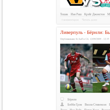
Тошак
Иан Раш
Крэйг Джонстон
М
4 комментария
Читать далее
Ливерпуль - Бёрнли: Б
Опубликовано St.Saff в Сб, 12/09/2009 - 12:35
Бёрнли
Бобби Грэм
Вилли Стивенсон
Джон
Нед Дойг
Питер Уолл
Родже