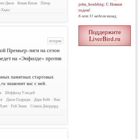
ент-Джон
Кевин Киган
Питер
john_houlding
:
С Новым
годом!
 Хьюз
6 лет 31 неделя
назад
Поддержите
LiverBird.ru
история
ой Премьер-лиги на сезон
ведет на «Энфилде» против
самых памятных стартовых
.ru
знакомит вас с ней.
к
Шеффилд Уэнсдей
нг
Джон Олдридж
Дирк Кёйт
Иан
 Хант
Рой Эванс
Стивен Джеррард