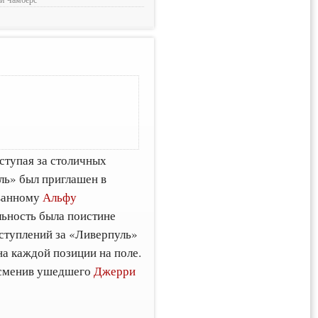
ыступая за столичных
ль» был приглашен в
ованному
Альфу
льность была поистине
ыступлений за «Ливерпуль»
на каждой позиции на поле.
, сменив ушедшего
Джерри