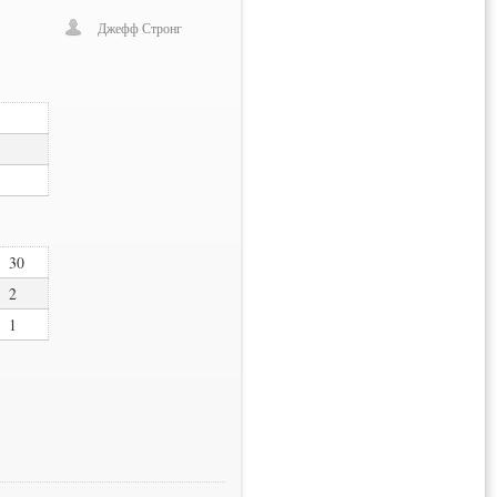
Джефф Стронг
30
2
1