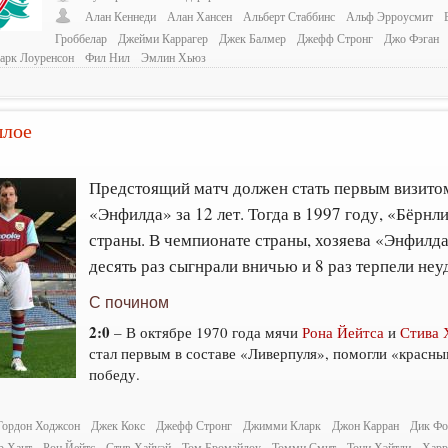
Алан Кеннеди
Алан Хансен
Альберт Стаббинс
Альф Эрроусмит
Гроббелар
Джейми Каррагер
Джек Балмер
Джефф Стронг
Джо Фэган
арк Лоуренсон
Фил Нил
Эмлин Хьюз
ылое
Предстоящий матч должен стать первым визито
«Энфилда» за 12 лет. Тогда в 1997 году, «Бёрнл
страны. В чемпионате страны, хозяева «Энфилд
десять раз сыгнрали вничью и 8 раз терпели неу
С почином
2:0
– В октябре 1970 года мячи
Рона Йейтса
и
Стива 
стал первым в составе «Ливерпуля», помогли «красн
победу.
Гордон Ходжсон
Джек Кокс
Джефф Стронг
Джимми Кларк
Джон Карран
Дик Ф
р Хант
Рон Йейтс
Стив Хайуэй
Том Бромайлоу
Томми Смит
Тони Хэйтли
Харр