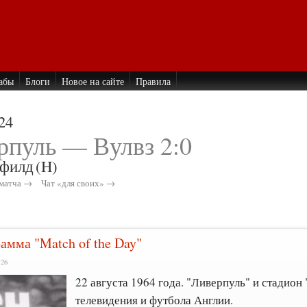
абы
Блоги
Новое на сайте
Правила
24
рпуль — Вулвз 2:0
филд
(H)
матча →
Чат «для своих» →
амма "Match of the Day"
:26
22 августа 1964 года. "Ливерпуль" и стадио
телевидения и футбола Англии.