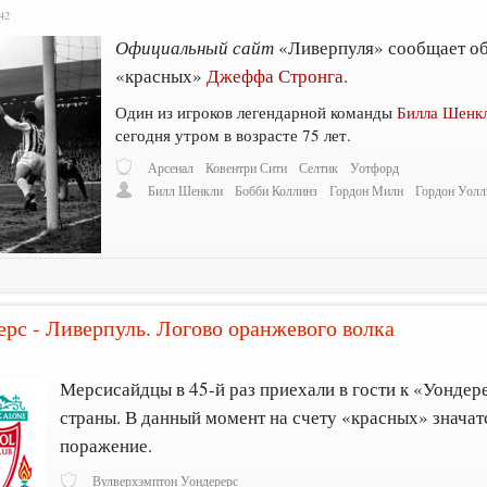
42
Официальный сайт
«Ливерпуля» сообщает об 
«красных»
Джеффа Стронга
.
Один из игроков легендарной команды
Билла Шенк
сегодня утром в возрасте 75 лет.
Арсенал
Ковентри Сити
Селтик
Уотфорд
Билл Шенкли
Бобби Коллинз
Гордон Милн
Гордон Уолл
рс - Ливерпуль. Логово оранжевого волка
5
Мерсисайдцы в 45-й раз приехали в гости к «Уондер
страны. В данный момент на счету «красных» значатс
поражение.
Вулверхэмптон Уондерерс