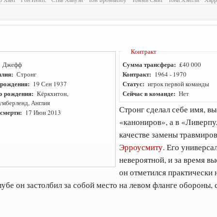
Контракт
:
Сумма трансфера:
Джефф
₤40 000
лия:
Контракт:
Стронг
1964
-
1970
 рождения:
Статус:
19 Сен 1937
игрок первой команды
о рождения:
Сейчас в команде:
Кёркхитон,
Нет
умберленд, Англия
Стронг сделал себе имя, в
 смерти:
17 Июн 2013
«канониров», а в «Ливерпу
качестве замены травмир
Эрроусмиту
. Его универса
невероятной, и за время в
он отметился практически 
клубе он застолбил за собой место на левом фланге обороны