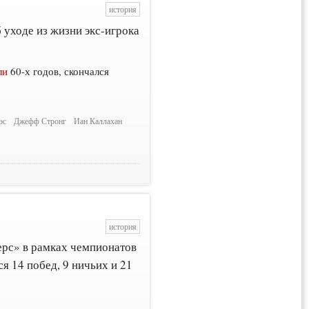
история
уходе из жизни экс-игрока
ли
60-х годов, скончался
эс
Джефф Стронг
Иан Каллахан
история
ерс» в рамках чемпионатов
я 14 побед, 9 ничьих и 21