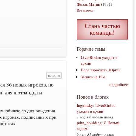
Жоэль Матип
(1991)
Все игроки
Стань частью
команды!
Горячие темы
LiverBird.ru уходит в
архив
Пора взрослеть, Юрген
история
Запись на 19-е
ал 36 новых игроков, но
подробнее
и для шотландца и
Новое в блогах
Ingumsky
:
LiverBird.ru
му юбилею со дня рождения
уходит в архив
 игроках, подписанных при
1 год 14 недель
назад
john_houlding
:
C Новым
цитатах.
годом!
5 лет 31 неделя
назад