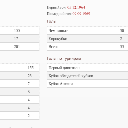
Первый гол:
05.12.1964
Последний гол:
09.09.1969
Голы
155
Чемпионат
30
17
Еврокубки
2
201
Всего
33
Голы по турнирам
155
Первый дивизион
23
Кубок обладателей кубков
в
7
Кубок Англии
6
4
4
2
риев
Читать далее
Травмы