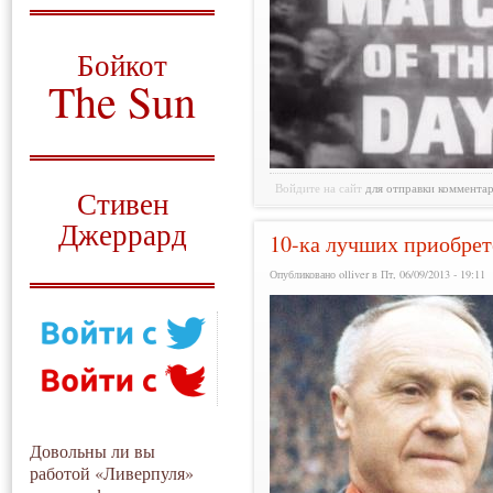
О том, когда появился
и зачем нужен
Бойкот
The Sun
Для тех, у кого всё ещё остались
вопросы
Русский перевод
Войдите на сайт
для отправки коммента
Стивен
Джеррард
10-ка лучших приобре
Моя история
Опубликовано olliver в Пт, 06/09/2013 - 19:11
Довольны ли вы
работой «Ливерпуля»