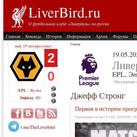
LiverBird.ru
О футбольном клубе «Ливерпуль» по-русски
Главная
Команда
История
Информация
Архив
Форумы
П
Главная
май, 19 (воскресенье)
19.05.20
2
Ливе
0
EPL,
Эн
Обсуждение 
EPL
Вулвз
:
Джефф Стронг
Энфилд
(H)
Первая в истории прогр
Опубликовано socrates71 в Сб, 22/08/2020 - 05
t.me/TheLiverbird