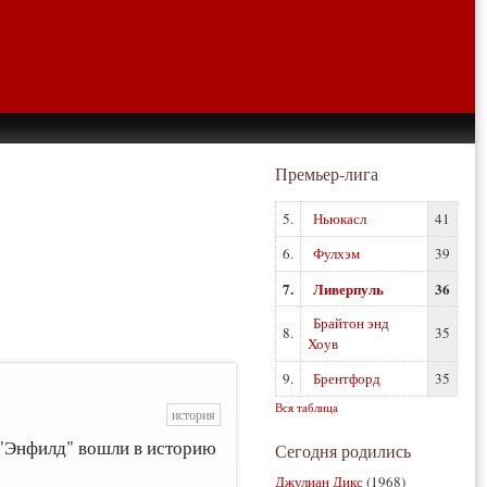
Премьер-лига
5.
Ньюкасл
41
6.
Фулхэм
39
7.
Ливерпуль
36
Брайтон энд
8.
35
Хоув
9.
Брентфорд
35
Вся таблица
история
н "Энфилд" вошли в историю
Сегодня родились
Джулиан Дикс
(1968)