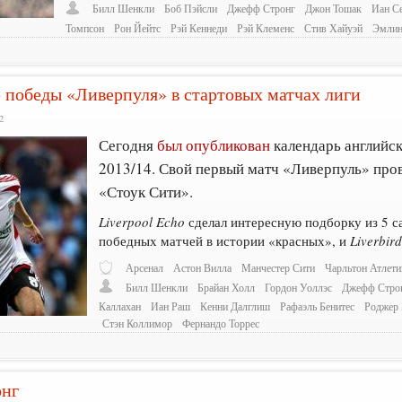
Билл Шенкли
Боб Пэйсли
Джефф Стронг
Джон Тошак
Иан С
Томпсон
Рон Йейтс
Рэй Кеннеди
Рэй Клеменс
Стив Хайуэй
Эмлин
победы «Ливерпуля» в стартовых матчах лиги
2
Сегодня
был опубликован
календарь английск
2013/14. Свой первый матч «Ливерпуль» про
«Стоук Сити».
Liverpool Echo
сделал интересную подборку из 5 
победных матчей в истории «красных», и
Liverbird
Арсенал
Астон Вилла
Манчестер Сити
Чарльтон Атлети
Билл Шенкли
Брайан Холл
Гордон Уоллэс
Джефф Стро
Каллахан
Иан Раш
Кенни Далглиш
Рафаэль Бенитес
Роджер
Стэн Коллимор
Фернандо Торрес
онг