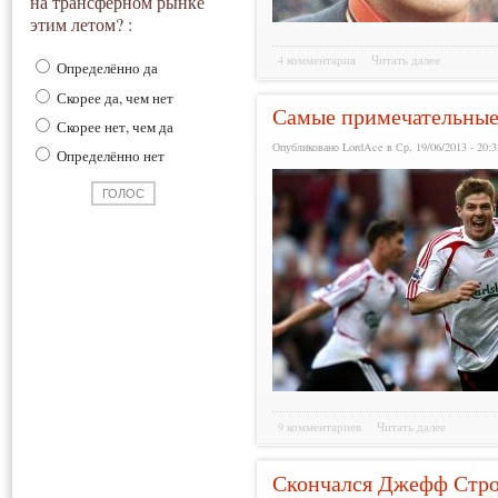
на трансферном рынке
этим летом? :
4 комментария
Читать далее
Определённо да
Скорее да, чем нет
Самые примечательные 
Скорее нет, чем да
Опубликовано LordAce в Ср, 19/06/2013 - 20:3
Определённо нет
9 комментариев
Читать далее
Скончался Джефф Стр