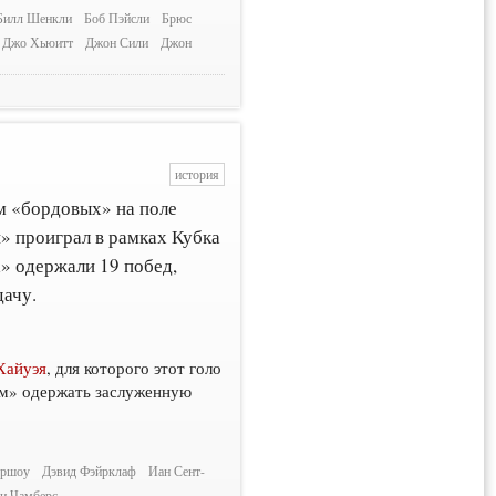
Билл Шенкли
Боб Пэйсли
Брюс
Джо Хьюитт
Джон Сили
Джон
история
м «бордовых» на поле
и» проиграл в рамках Кубка
а» одержали 19 побед,
дачу.
Хайуэя
, для которого этот голо
ым» одержать заслуженную
оршоу
Дэвид Фэйрклаф
Иан Сент-
и Чамберс