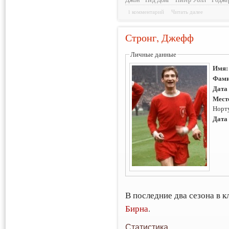
1 комментарий
Читать далее
Стронг, Джефф
Личные данные
Имя
Фами
Дата
Мест
Норт
Дата
В последние два сезона в 
Бирна
.
Статистика