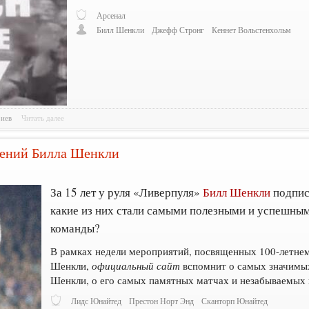
Арсенал
Билл Шенкли
Джефф Стронг
Кеннет Вольстенхольм
риев
Читать далее
тений Билла Шенкли
За 15 лет у руля «Ливерпуля»
Билл Шенкли
подпис
какие из них стали самыми полезными и успешным
команды?
В рамках недели мероприятий, посвященных 100-летне
Шенкли,
официальный сайт
вспомнит о самых значимых
Шенкли, о его самых памятных матчах и незабываемых 
Лидс Юнайтед
Престон Норт Энд
Сканторп Юнайтед