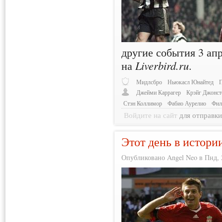
другие события 3 ап
на
Liverbird.ru
.
Мидлсбро
Ньюкасл Юнайтед
Джейми Каррагер
Крэйг Джонст
Стэн Коллимор
Фабио Аурелио
Фил
Войдите на сайт
для отправк
Этот день в истори
Опубликовано Angel Neo в Пнд, 2