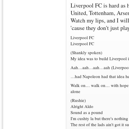
Liverpool FC is hard as h
United, Tottenham, Arse
Watch my lips, and I will
'cause they don't just pla
Liverpool FC
Liverpool FC
(Shankly spoken)
My idea was to build Liverpool i
Aah…aah…aah…aah (Liverpool
…had Napoleon had that idea he
Walk on… walk on… with hope…
alone
(Rushie)
Alright Aldo
Sound as a pound
I'm cushty la but there's nothin
The rest of the lads ain't got it s