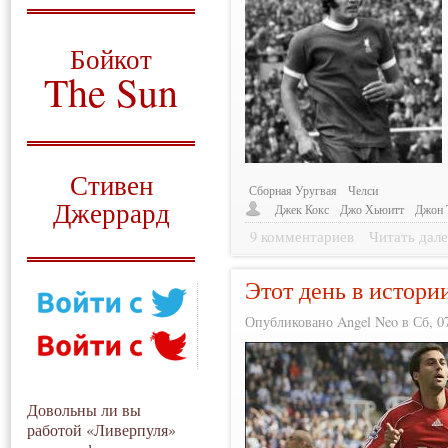
О том, когда появился
и зачем нужен
Бойкот
The Sun
Для тех, у кого всё ещё остались
вопросы
Русский перевод
Стивен
Сборная Уругвая
Челси
Джеррард
Джек Кокс
Джо Хьюитт
Джон 
9 комментариев
Читать дале
Моя история
Этот день в истори
Опубликовано Angel Neo в Сб, 07
Довольны ли вы
работой «Ливерпуля»