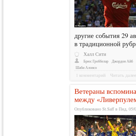
другие события 29 а
в традиционной руб
Халл Сити
Брюс Гроббелар
Джордон Айб
Шаби Алонсо
1 комментарий
Читать дале
Ветераны вспомин
между «Ливерпуле
Опубликовано St.Saff в Пнд, 05/0