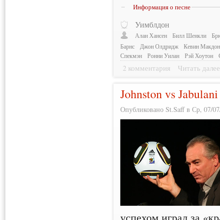
Информация о песне
Уимблдон
Алан Хансен
Билл Шенкли
Бр
Барнс
Джон Олдридж
Кевин Макдон
Спекмэн
Ронни Уилан
Рэй Хоутон
2 комментария
Читать дале
Johnston vs Jabulani
Опубликовано St.Saff в Ср, 07/07
успехом играл за «кр