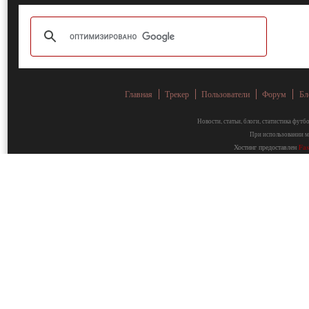
Главная
Трекер
Пользователи
Форум
Бл
Новости, статьи, блоги, статистика фут
При использовании ма
Хостинг предоставлен
Fa