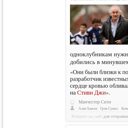
одноклубникам нужно
добились в минувшем
«Они были близки к по
разработчик известны
сердце кровью обливал
на
Стиви Джи
».
Манчестер Сити
Алан Хансен
Грэм Сунесс
Кен
Войдите на сайт
для отправк