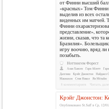
от Финни высший балл
«красных» Том Финни 
выделив из всех оста
виденных им матчей. Т
Финни охарактеризова
представление», котор
жизни, сказав, что та
Бразилия». Болельщик
игру воочию, вряд ли 
позабыть.
Ноттингем Форест
Алан Хансен
Гари Аблетт
Гари
Далглиш
Крэйг Джонстон
Найджел 
Макмахон
Стив Никол
Ян Мёльбю
8 комментариев
Читать дале
Крэйг Джонстон: К
Опубликовано St.Saff в Ср, 12/01