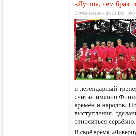
«Лучше, чем бразил
Опубликовано olliver в Втр, 16/04
и легендарный трен
считал именно Финн
времён и народов. П
выступления, сделан
относиться серьёзно.
В своё время «Ливерп