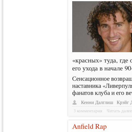
«красных» туда, где 
его ухода в начале 90
Сенсационное возвращ
наставника «Ливерпул
фанатов клуба и его ве
Кенни Далглиш
Крэйг 
3 комментария
Читать дале
Anfield Rap