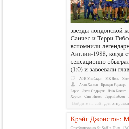
звезды лондонской к
Санчес и Терри Гибс
вспомнили легендар
Англии-1988, когда 
сенсационно обыгра
(1:0) и завоевали гл
АФК Уимблдон
МК Донс
Уим
Алан Хансен
Брендан Роджерс
Барнс
Джон Олдридж
Дэйв Бизант
Хоутон
Стив Никол
Терри Гибсон
Войдите на сайт
для отправк
Крэйг Джонстон: М
Опубликовано St.Saff в Пнд, 12/0