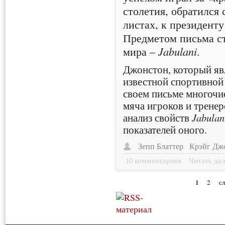
столетия, обратился
листах, к президент
Предметом письма с
мира –
Jabulani
.
Джонстон, который яв
известной спортивной
своем письме многочи
мяча игроков и тренер
анализ свойств
Jabulan
показателей оного.
Зепп Блаттер
Крэйг Дж
10 комментариев
Читать дал
1
2
с