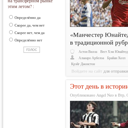
на трансферном рынке
этим летом? :
Определённо да
Скорее да, чем нет
Скорее нет, чем да
«Манчестер Юнайтед
Определённо нет
в традиционной руб
Астон Вилла
Вест Хэм Юнайтед
Альваро Арбелоа
Брайан Холл
Крэйг Джонстон
Войдите на сайт
для отправк
Этот день в истори
Опубликовано Angel Neo в Втр, 0