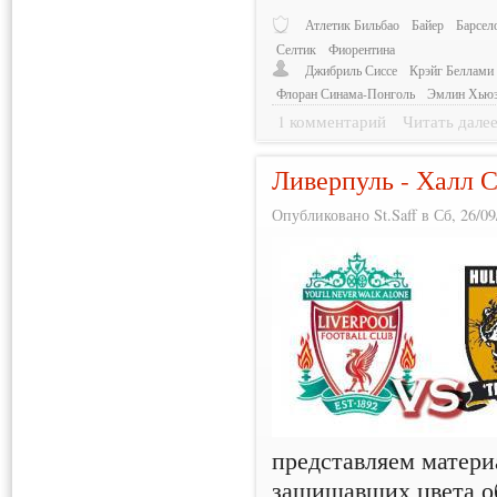
Атлетик Бильбао
Байер
Барсел
Селтик
Фиорентина
Джибриль Сиссе
Крэйг Беллами
Флоран Синама-Понголь
Эмлин Хью
1 комментарий
Читать дале
Ливерпуль - Халл 
Опубликовано St.Saff в Сб, 26/09
представляем материа
защищавших цвета о