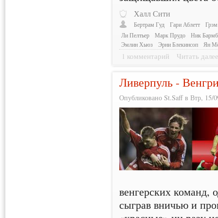
Халл Сити
Бертрам Гуд
Гари Аблетт
Грэм
Ли Пелтьер
Марк Прудо
Ник Бармб
Эмлин Хьюз
Эрни Блекинсоп
Ян М
1 комментарий
Читать дале
Ливерпуль - Венгри
Опубликовано St.Saff в Втр, 15/0
венгерских команд, о
сыграв вничью и про
«красные» ни разу не