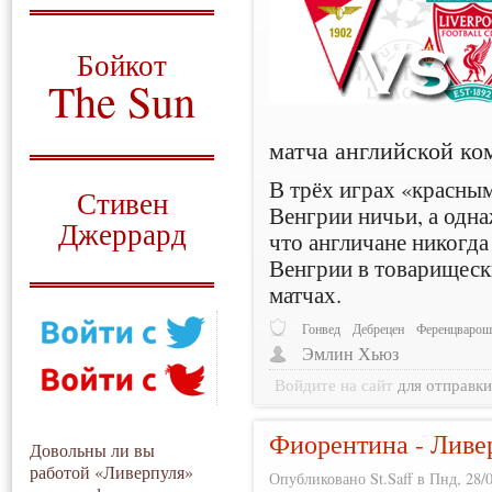
О том, когда появился
и зачем нужен
Бойкот
The Sun
Для тех, у кого всё ещё остались
матча английской ко
вопросы
Русский перевод
В трёх играх «красным
Стивен
Венгрии ничьи, а одн
Джеррард
что англичане никогда
Венгрии в товарищес
Моя история
матчах.
Гонвед
Дебрецен
Ференцваро
Эмлин Хьюз
Войдите на сайт
для отправк
Фиорентина - Ливер
Довольны ли вы
работой «Ливерпуля»
Опубликовано St.Saff в Пнд, 28/0