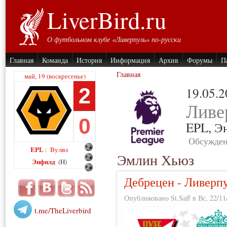
LiverBird.ru
О футбольном клубе «Ливерпуль» по-русски
Главная
Команда
История
Информация
Архив
Форумы
П
Главная
май, 19 (воскресенье)
2
19.05.
Ливе
0
EPL,
Э
Обсужден
EPL
Вулвз
:
Эмлин Хьюз
Энфилд
(H)
Дебрецен - Ливерп
Опубликовано St.Saff в Вс, 22/11
t.me/TheLiverbird