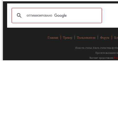
Главная
Трекер
Пользователи
Форум
Бл
Новости, статьи, блоги, статистика фут
При использовании ма
Хостинг предоставлен
Fa