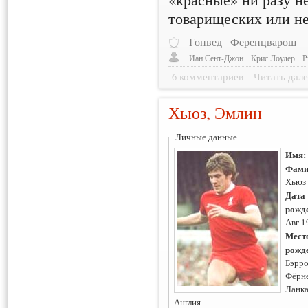
товарищеских или н
Гонвед
Ференцварош
Иан Сент-Джон
Крис Лоулер
Р
6 комментариев
Читать дале
Хьюз, Эмлин
Личные данные
Имя
Фами
Хьюз
Дата
рожд
Авг 1
Мест
рожд
Бэрро
Фёрне
Ланк
Англия