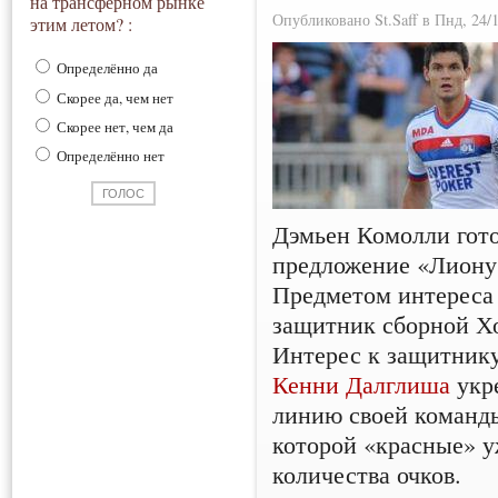
на трансферном рынке
Опубликовано St.Saff в Пнд, 24/1
этим летом? :
Определённо да
Скорее да, чем нет
Скорее нет, чем да
Определённо нет
Дэмьен Комолли гот
предложение «Лиону»
Предметом интереса
защитник сборной Х
Интерес к защитнику
Кенни Далглиша
укр
линию своей команды,
которой «красные» у
количества очков.