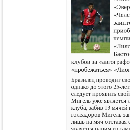
«Эвер
«Челс
заинт
приоб
чемпи
«Лилл
Басто
клубов за «автограф
«пробежаться» «Лион
Бразилец проводит сво
однако до этого 25-ле
следует проявить свой
Мигель уже является
клуба, забив 13 мячей 
голеадоров Мигель за
лишь на мяч отставая 
является одним из са