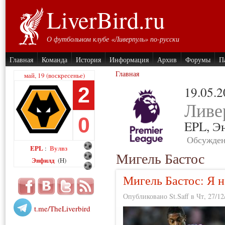
LiverBird.ru
О футбольном клубе «Ливерпуль» по-русски
Главная
Команда
История
Информация
Архив
Форумы
П
Главная
май, 19 (воскресенье)
2
19.05.
Ливе
0
EPL,
Э
Обсужден
EPL
Вулвз
:
Мигель Бастос
Энфилд
(H)
Мигель Бастос: Я н
Опубликовано St.Saff в Чт, 27/12
t.me/TheLiverbird