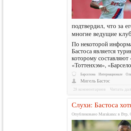
подтвердил, что за 
многие ведущие клуб
По некоторой информа
Бастоса является тур
которому составляют 
«Тоттенхэм», «Барсело
Барселона
Интернационале
Ол
Мигель Бастос
28 комментариев
Читать дал
Слухи: Бастоса хот
Опубликовано Marakanec в Втр, 0