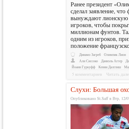
Ранее президент «Ол
сделал заявление, что
вынуждают лионскую к
игроков, чтобы покры
миллионам фунтов. Та
одним из игроков, пр
положение французско
Динамо Загреб
Олимпик Лион
Али Сиссоко
Даниэль Аггер
Де
Йоанн Гуркуфф
Кенни Далглиш
Ма
5 комментариев
Читать дале
Слухи: Большая ох
Опубликовано St.Saff в Втр, 12/0