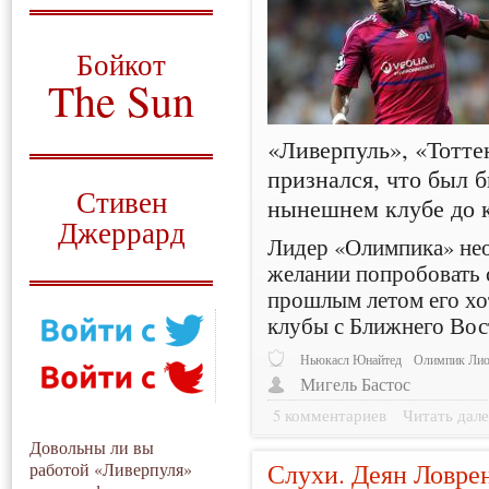
О том, когда появился
и зачем нужен
Бойкот
The Sun
Для тех, у кого всё ещё остались
«Ливерпуль», «Тотт
вопросы
признался, что был б
Русский перевод
Стивен
нынешнем клубе до к
Джеррард
Лидер «Олимпика» нео
Моя история
желании попробовать с
прошлым летом его хо
клубы с Ближнего Вос
Ньюкасл Юнайтед
Олимпик Ли
Мигель Бастос
5 комментариев
Читать дале
Довольны ли вы
Слухи. Деян Ловре
работой «Ливерпуля»