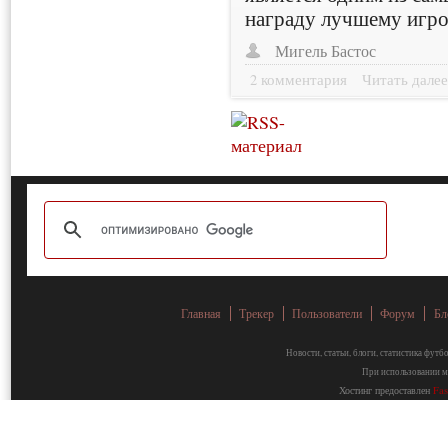
награду лучшему игро
Мигель Бастос
2 комментария
Читать дале
Главная
Трекер
Пользователи
Форум
Бл
Новости, статьи, блоги, статистика фут
При использовании ма
Хостинг предоставлен
Fa