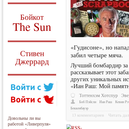
О том, когда появился
и зачем нужен
Бойкот
The Sun
Для тех, у кого всё ещё остались
вопросы
«Гудисоне», но нап
Русский перевод
Стивен
забил четыре мяча.
Джеррард
Лучший бомбардир за
Моя история
рассказывает этот заб
других уникальных ис
«Иан Раш: Мой памят
Тоттенхэм Хотспур
Эве
Боб Пэйсли
Иан Раш
Кевин Р
Беккенбауэр
13 комментариев
Читать дал
Довольны ли вы
работой «Ливерпуля»