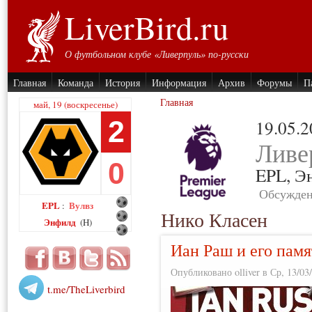
LiverBird.ru
О футбольном клубе «Ливерпуль» по-русски
Главная
Команда
История
Информация
Архив
Форумы
П
Главная
май, 19 (воскресенье)
2
19.05.
Ливе
0
EPL,
Э
Обсужден
EPL
Вулвз
:
Нико Класен
Энфилд
(H)
Иан Раш и его пам
Опубликовано olliver в Ср, 13/03/
t.me/TheLiverbird