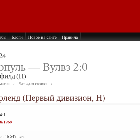
абы
Блоги
Новое на сайте
Правила
24
рпуль — Вулвз 2:0
филд
(H)
матча →
Чат «для своих» →
ерленд (Первый дивизион, H)
4:1
8/1969
и:
46 547 чел.