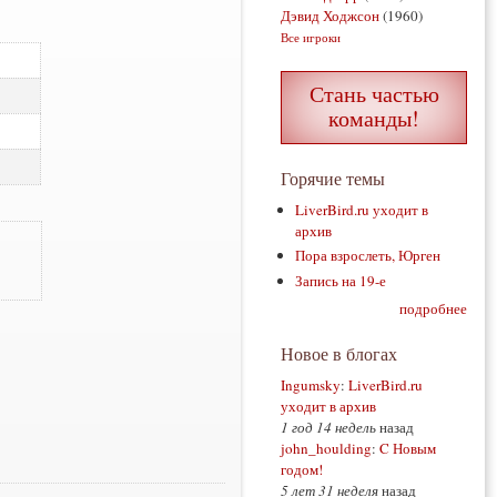
Дэвид Ходжсон
(1960)
Все игроки
Стань частью
команды!
Горячие темы
LiverBird.ru уходит в
архив
Пора взрослеть, Юрген
Запись на 19-е
подробнее
Новое в блогах
Ingumsky
:
LiverBird.ru
уходит в архив
1 год 14 недель
назад
john_houlding
:
C Новым
годом!
5 лет 31 неделя
назад