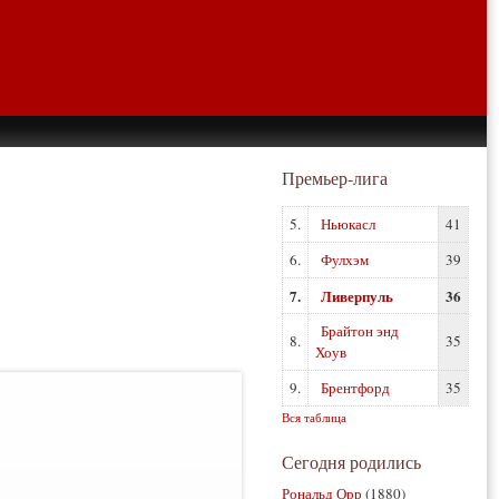
Премьер-лига
5.
Ньюкасл
41
6.
Фулхэм
39
7.
Ливерпуль
36
Брайтон энд
8.
35
Хоув
9.
Брентфорд
35
Вся таблица
Сегодня родились
Рональд Орр
(1880)