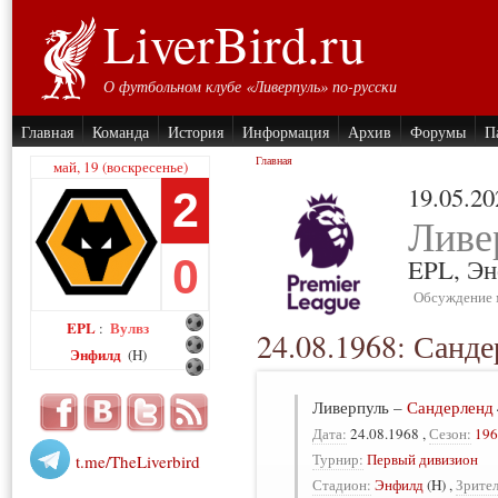
LiverBird.ru
О футбольном клубе «Ливерпуль» по-русски
Главная
Команда
История
Информация
Архив
Форумы
П
Главная
май, 19 (воскресенье)
19.05.20
2
Ливе
0
EPL,
Эн
Обсуждение 
EPL
Вулвз
:
24.08.1968: Санд
Энфилд
(H)
Ливерпуль
–
Сандерленд
Дата:
24.08.1968
,
Сезон:
196
Турнир:
Первый дивизион
t.me/TheLiverbird
Стадион:
Энфилд
(H)
,
Зрител