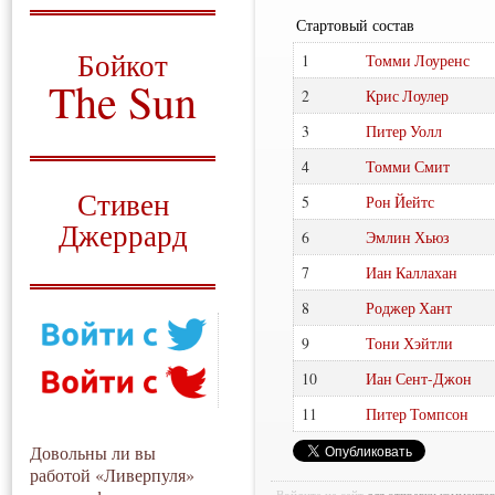
Стартовый состав
О том, когда появился
и зачем нужен
Бойкот
1
Томми Лоуренс
The Sun
2
Крис Лоулер
Для тех, у кого всё ещё остались
3
Питер Уолл
вопросы
4
Томми Смит
Русский перевод
Стивен
5
Рон Йейтс
Джеррард
6
Эмлин Хьюз
Моя история
7
Иан Каллахан
8
Роджер Хант
9
Тони Хэйтли
10
Иан Сент-Джон
11
Питер Томпсон
Довольны ли вы
работой «Ливерпуля»