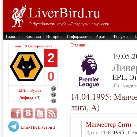
LiverBird.ru
О футбольном клубе «Ливерпуль» по-русски
Главная
Команда
История
Информация
Архив
Форумы
П
Главная
май, 19 (воскресенье)
2
19.05.
Ливе
0
EPL,
Э
Обсужден
EPL
Вулвз
:
14.04.1995: Манч
Энфилд
(H)
лига, A)
Манчестер Сити
t.me/TheLiverbird
Дата:
14.04.1995
,
Сез