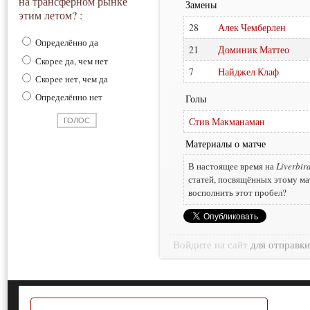
на трансферном рынке
Замены
этим летом? :
28
Алек Чемберлен
Определённо да
21
Доминик Маттео
Скорее да, чем нет
7
Найджел Клаф
Скорее нет, чем да
Определённо нет
Голы
Стив Макманаман
Материалы о матче
В настоящее время на
Liverbir
статей, посвящённых этому ма
восполнить этот пробел?
Войдите на сайт
для отправк