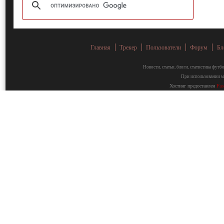
Главная
Трекер
Пользователи
Форум
Бл
Новости, статьи, блоги, статистика фут
При использовании ма
Хостинг предоставлен
Fa