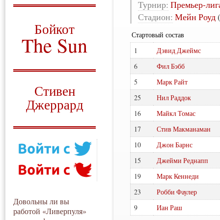
Турнир:
Премьер-лиг
О том, когда появился
Стадион:
Мейн Роуд
и зачем нужен
Бойкот
Стартовый состав
The Sun
1
Дэвид Джеймс
Для тех, у кого всё ещё остались
вопросы
6
Фил Бэбб
Русский перевод
5
Марк Райт
Стивен
25
Нил Раддок
Джеррард
16
Майкл Томас
Моя история
17
Стив Макманаман
10
Джон Барнс
15
Джейми Реднапп
19
Марк Кеннеди
23
Робби Фаулер
Довольны ли вы
9
Иан Раш
работой «Ливерпуля»