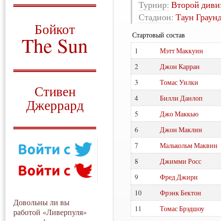
Турнир:
Второй диви
О том, когда появился
Стадион:
Таун Граун
и зачем нужен
Бойкот
Стартовый состав
The Sun
1
Мэтт Маккуин
Для тех, у кого всё ещё остались
вопросы
2
Джон Карран
Русский перевод
3
Томас Уилки
Стивен
4
Билли Данлоп
Джеррард
5
Джо Маккью
Моя история
6
Джон Маклин
7
Малькольм Маквин
8
Джимми Росс
9
Фред Джири
10
Фрэнк Бектон
Довольны ли вы
11
Томас Брэдшоу
работой «Ливерпуля»