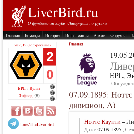
LiverBird.ru
О футбольном клубе «Ливерпуль» по-русски
Главная
Команда
История
Информация
Архив
Форумы
П
Главная
май, 19 (воскресенье)
2
19.05.
Ливе
0
EPL,
Э
Обсужден
EPL
Вулвз
:
07.09.1895: Ноттс
Энфилд
(H)
дивизион, A)
Ноттс Каунти
–
Ли
t.me/TheLiverbird
Дата:
07.09.1895
,
Сез