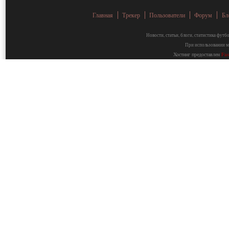
Главная
Трекер
Пользователи
Форум
Бл
Новости, статьи, блоги, статистика фут
При использовании ма
Хостинг предоставлен
Fa