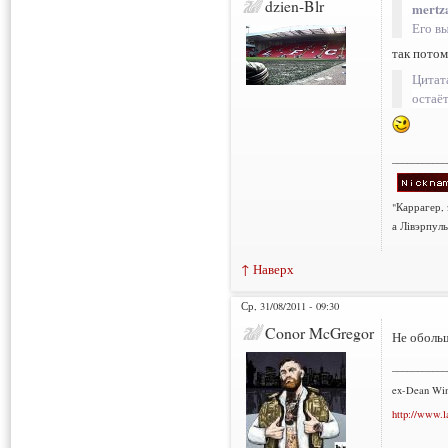
dzien-Blr
mertz
Его вы
так потом
Цитат
остаё
___________
"Каррагер,
а Лівэрпуль
↑ Наверх
Ср, 31/08/2011 - 09:30
Conor McGregor
Не обольщ
___________
ex-Dean Win
http://www.l