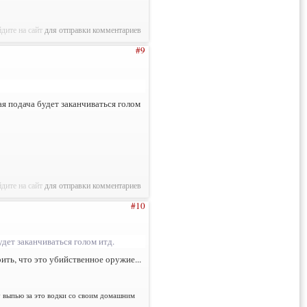
дите на сайт
для отправки комментариев
#9
я подача будет заканчиваться голом
дите на сайт
для отправки комментариев
#10
дет заканчиваться голом итд.
рить, что это убийственное оружие...
у выпью за это водки со своим домашним