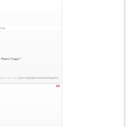
атча
о Ринго Старр!"
дите на сайт
для отправки комментариев
#8