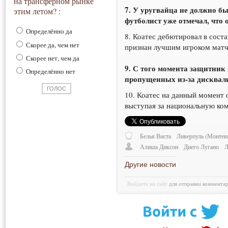
на трансферном рынке
7. У уругвайца не должно б
этим летом? :
футболист уже отмечал, что 
Определённо да
8. Коатес дебютировал в соста
Скорее да, чем нет
признан лучшим игроком мат
Скорее нет, чем да
9. С того момента защитник
Определённо нет
пропущенных из-за дисквал
10. Коатес на данный момент 
выступая за национальную ко
Белья Виста
Ливерпуль (Монтев
Алиша Диксон
Диего Лугано
Л
Другие новости
Войдите на сайт
для отправки коммента