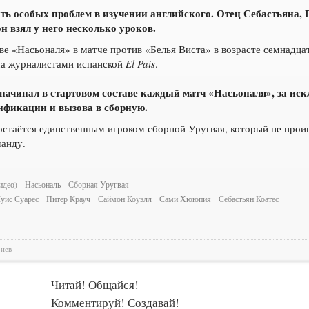
ыть особых проблем в изучении английского. Отец Себастьяна, 
он взял у него несколько уроков.
ве «Насьоналя» в матче против «Белья Виста» в возрасте семнадцат
ча журналистами испанской
El Pais
.
 начинал в стартовом составе каждый матч «Насьоналя», за ис
ификации и вызова в сборную.
остаётся единственным игроком сборной Уругвая, который не проиг
манду.
идео)
Насьональ
Сборная Уругвая
уис Суарес
Питер Крауч
Саймон Коуэлл
Сами Хююпия
Себастьян Коатес
риев
Читай! Общайся!
Комментируй! Создавай!