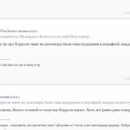
Вой
Winchester написал(а):
ольщайтесь. На каждого Коатеса есть свой Мертезакер.
му же про Кэррола такие же разговоры были типа неудержим в штрафной, кажда
_______
's the time for you to bring it up.
Вой
 написал(а):
эррола такие же разговоры были типа неудержим в штрафной, каждая подача бу
полагаю, Коатес головой-то получше Кэррола играет. Хотя, всё равно рано гово
_______
альцы - симулянты, все англичане пьют чай ровно в 5 часов, а все шотландцы жадные. Пойд