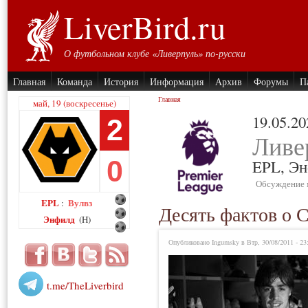
LiverBird.ru
О футбольном клубе «Ливерпуль» по-русски
Главная
Команда
История
Информация
Архив
Форумы
П
Главная
май, 19 (воскресенье)
19.05.20
2
Ливе
0
EPL,
Эн
Обсуждение 
EPL
Вулвз
:
Десять фактов о С
Энфилд
(H)
Опубликовано Ingumsky в Втр, 30/08/2011 - 23
t.me/TheLiverbird