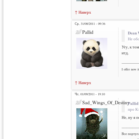
↑ Наверх
Ср, 31/08/2011 - 09:36
Pallid
Dean 
Не об
Угу, к то
итд.
___________
I offer now it
↑ Наверх
Чт, 01/09/2011 - 19:10
Sad_Wings_Of_Destiny
Pallid
про К
Не, ну я 
___________
Все португ