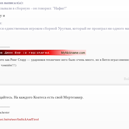
an написал(а):
зывали в сборную - он говорил: "Нафиг!"
у и
а:
тся единственным игроком сборной Уругвая, который не проиграл ни одного м
_______
 это как Ринг Старр — ударников техничнее него было очень много, но в Битлз играл именн
 чэмпіён!!!)
Вой
айтесь. На каждого Коатеса есть свой Мертезакер.
_______
chester
ast.fm/ru/user/ImSickAndTired