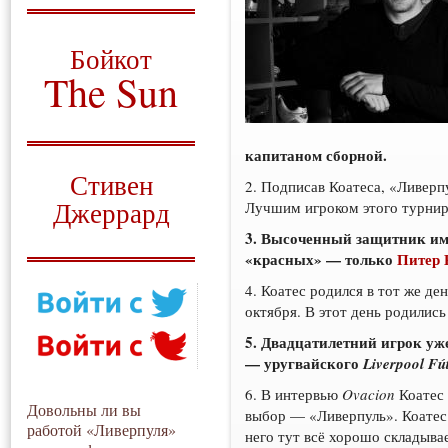
О том, когда появился
и зачем нужен
Бойкот
The Sun
Для тех, у кого всё ещё остались
вопросы
капитаном сборной.
Русский перевод
Стивен
2. Подписав Коатеса, «Ливер
Джеррард
Лучшим игроком этого турнир
3. Высоченный защитник име
Моя история
«красных» — только
Питер 
4. Коатес родился в тот же де
октября. В этот день родилис
5. Двадцатилетний игрок уж
— уругвайского
Liverpool Fú
6. В интервью
Ovacion
Коатес 
Довольны ли вы
выбор — «Ливерпуль». Коатес 
работой «Ливерпуля»
него тут всё хорошо складывае