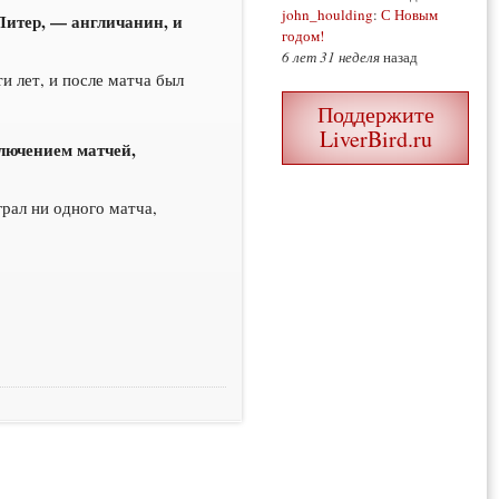
john_houlding
:
С Новым
Питер, — англичанин, и
годом!
6 лет 31 неделя
назад
и лет, и после матча был
Поддержите
LiverBird.ru
ключением матчей,
рал ни одного матча,