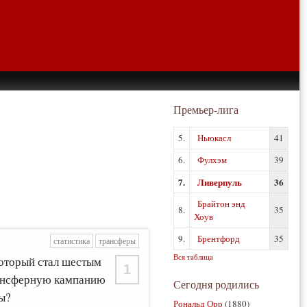
Премьер-лига
5.
Ньюкасл
41
6.
Фулхэм
39
7.
Ливерпуль
36
Брайтон энд
8.
35
Хоув
9.
Брентфорд
35
статистика
трансферы
Вся таблица
который стал шестым
1
рансферную кампанию
Сегодня родились
ды?
Рональд Орр
(1880)