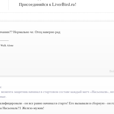
Присоединяйся к LiverBird.ru!
ичанин?? Нормально че. Отец наверно рад
_______
r Walk Alone
Вой
а:
о момента защитник начинал в стартовом составе каждый матч «Насьоналя», н
рные.
алифицировали - он все равно начинал в старте! Его вызывали в сборную - он го
а Насьональ!!1 Железо-мужик!