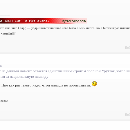
_______
 это как Ринг Старр — ударников техничнее него было очень много, но в Битлз играл именн
 чэмпіён!!!)
Вой
а:
с на данный момент остаётся единственным игроком сборной Уругвая, который 
пая за национальную команду.
 Нам как раз такого надо, чтоп никогда не проигрывать.
_______
chance
Вой