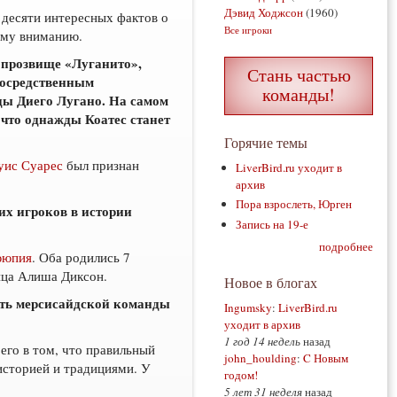
Дэвид Ходжсон
(1960)
 десяти интересных фактов о
Все игроки
ему вниманию.
 прозвище «Луганито»,
Стань частью
посредственным
команды!
ы Диего Лугано. На самом
, что однажды Коатес станет
Горячие темы
уис Суарес
был признан
LiverBird.ru уходит в
архив
Пора взрослеть, Юрген
их игроков в истории
Запись на 19-е
подробнее
ююпия
. Оба родились 7
вица Алиша Диксон.
Новое в блогах
есть мерсисайдской команды
Ingumsky
:
LiverBird.ru
уходит в архив
1 год 14 недель
назад
его в том, что правильный
john_houlding
:
C Новым
 историей и традициями. У
годом!
5 лет 31 неделя
назад