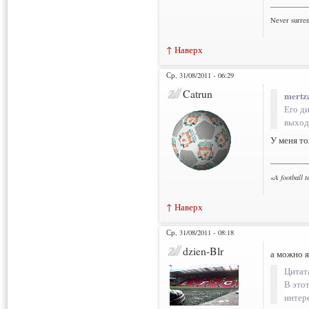
___________
Never surre
↑ Наверх
Ср, 31/08/2011 - 06:29
Catrun
mertz
Его ди
выход
У меня то
___________
«
A football 
↑ Наверх
Ср, 31/08/2011 - 08:18
dzien-Blr
а можно я
Цитат
В это
интер