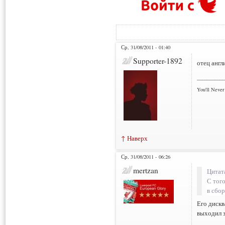
Ср, 31/08/2011 - 01:40
Supporter-1892
отец англ
___________
You'll Neve
↑ Наверх
Ср, 31/08/2011 - 06:26
mertzan
Цитат
С тог
в сбо
Его дискв
выходил з