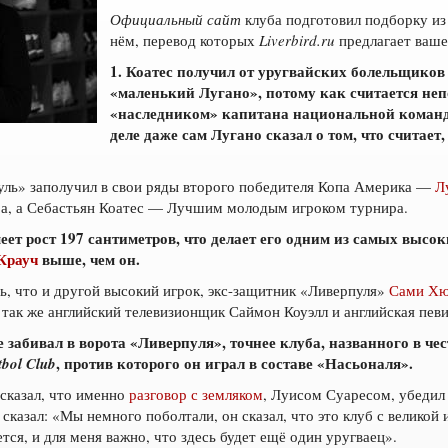
Официальный сайт
клуба подготовил подборку из
нём, перевод которых
Liverbird.ru
предлагает ваш
1. Коатес получил от уругвайских болельщиков
«маленький Лугано», потому как считается не
«наследником» капитана национальной команд
деле даже сам Лугано сказал о том, что считает
пуль» заполучил в свои ряды второго победителя Копа Америка —
Л
а, а Себастьян Коатес — Лучшим молодым игроком турнира.
ет рост 197 сантиметров, что делает его одним из самых высок
Крауч
выше, чем он.
нь, что и другой высокий игрок, экс-защитник «Ливерпуля»
Сами Х
ь так же английский телевизионщик Саймон Коуэлл и английская пе
е забивал в ворота «Ливерпуля», точнее клуба, названного в ч
, против которого он играл в составе «Насьоналя».
tbol Club
сказал, что именно
разговор с земляком
, Луисом Суаресом, убедил 
сказал: «Мы немного поболтали, он сказал, что это клуб с великой
тся, и для меня важно, что здесь будет ещё один уругваец».