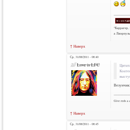
___________
"Каррагер,
а Лівэрпуль
↑ Наверх
Ср, 31/08/2011 - 08:40
Love is LFC
Цитат
Коате
высту
Везунчик!
___________
Give reds a 
↑ Наверх
Ср, 31/08/2011 - 08:45