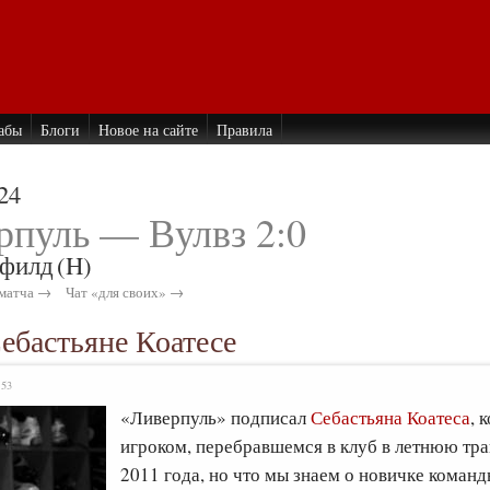
абы
Блоги
Новое на сайте
Правила
24
рпуль — Вулвз 2:0
филд
(H)
матча →
Чат «для своих» →
ебастьяне Коатесе
:53
«Ливерпуль» подписал
Себастьяна Коатеса
, 
игроком, перебравшемся в клуб в летнюю т
2011 года, но что мы знаем о новичке коман