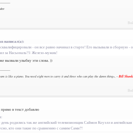
_______
nder
Вой
an написал(а):
сквалифицировали - он все равно начинал в старте! Его вызывали в сборную - он
ил за Насьональ!!1 Железо-мужик!
же вызвали улыбку эти слова. ))
_______
Bill Shank
team is like a piano. You need eight men to carry it and three who can play the damn thing
», –
Вой
 прямо в текст добавлю
а:
т день родились так же английский телевизионщик Саймон Коуэлл и английская
есно, кто они такие по сравнению с самим Сами?!