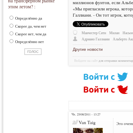
на трансферном рынке
миллионов фунтов, если Альбе
этим летом? :
«Мы пригласили игрока, котор
Галлиани. - Он тот игрок, ко
Определённо да
Скорее да, чем нет
Манчестер Сити
Милан
Насьон
Скорее нет, чем да
Адриано Галлиани
Альберто Ак
Определённо нет
Другие новости
Войдите на сайт
для отправки коммента
Чт, 25/08/2011 - 13:27
Van Taig
Это очен
___________