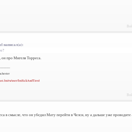
Вой
el написал(а):
то?
 он про Мигеля Торреса.
_______
chester
ast.fm/ru/user/ImSickAndTired
Вой
са в смысле, что он убедил Мату перейти в Челси, ну а дальше уже проводит