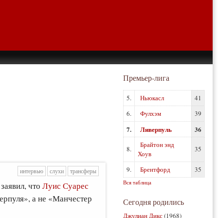
Премьер-лига
5.
Ньюкасл
41
6.
Фулхэм
39
7.
Ливерпуль
36
Брайтон энд
8.
35
Хоув
9.
Брентфорд
35
интервью
слухи
трансферы
Вся таблица
заявил, что
Луис Суарес
ерпуля», а не «Манчестер
Сегодня родились
Джулиан Дикс
(1968)