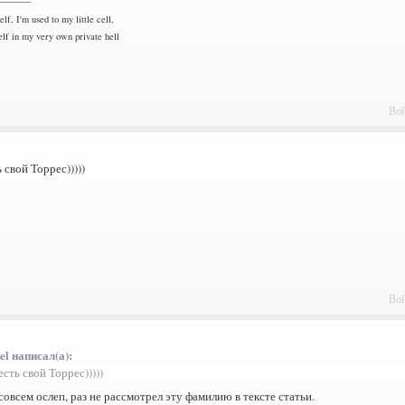
lf, I'm used to my little cell,
lf in my very own private hell
Вой
 свой Торрес)))))
Вой
el написал(а):
есть свой Торрес)))))
совсем ослеп, раз не рассмотрел эту фамилию в тексте статьи.