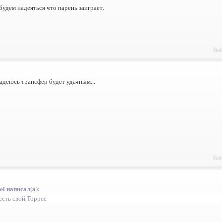
будем надеяться что парень заиграет.
Вой
.надеюсь трансфер будет удачным...
Вой
el написал(а):
есть свой Торрес