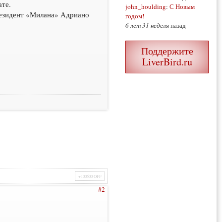
ате.
john_houlding
:
С Новым
резидент «Милана» Адриано
годом!
6 лет 31 неделя
назад
Поддержите
LiverBird.ru
+100500 OFF
#2