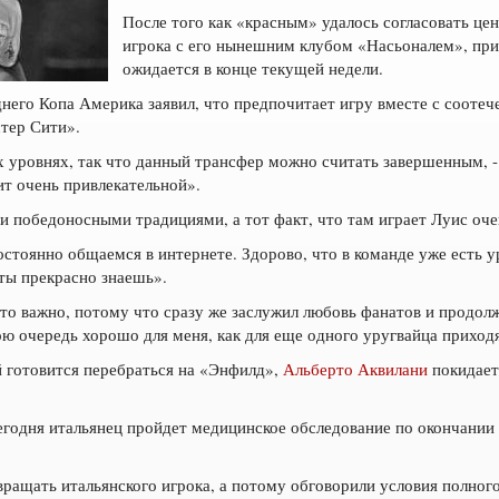
После того как «красным» удалось согласовать це
игрока с его нынешним клубом «Насьоналем», при
ожидается в конце текущей недели.
него Копа Америка заявил, что предпочитает игру вместе с сооте
тер Сити».
 уровнях, так что данный трансфер можно считать завершенным, - 
ит очень привлекательной».
 и победоносными традициями, а тот факт, что там играет Луис оч
стоянно общаемся в интернете. Здорово, что в команде уже есть ур
 ты прекрасно знаешь».
Это важно, потому что сразу же заслужил любовь фанатов и продолж
вою очередь хорошо для меня, как для еще одного уругвайца приход
й готовится перебраться на «Энфилд»,
Альберто Аквилани
покидает
егодня итальянец пройдет медицинское обследование по окончании 
вращать итальянского игрока, а потому обговорили условия полног