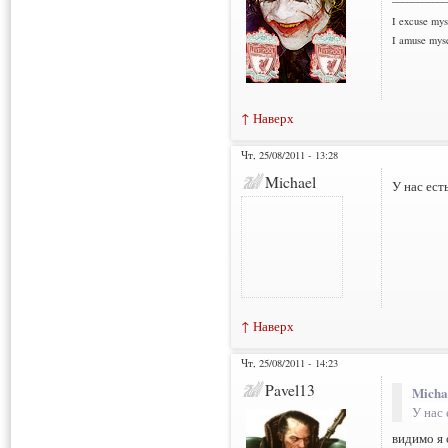
I excuse myse
I amuse myse
↑ Наверх
Чт, 25/08/2011 - 13:28
Michael
У нас есть
↑ Наверх
Чт, 25/08/2011 - 14:23
Pavel13
Micha
У нас 
видимо я 