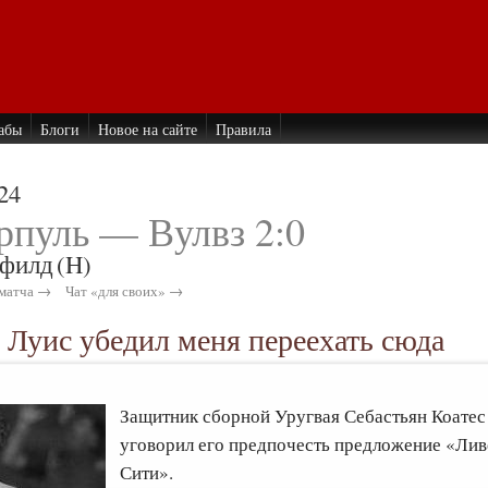
абы
Блоги
Новое на сайте
Правила
24
рпуль — Вулвз 2:0
филд
(H)
матча →
Чат «для своих» →
 Луис убедил меня переехать сюда
Защитник сборной Уругвая Себастьян Коатес 
уговорил его предпочесть предложение «Лив
Сити».