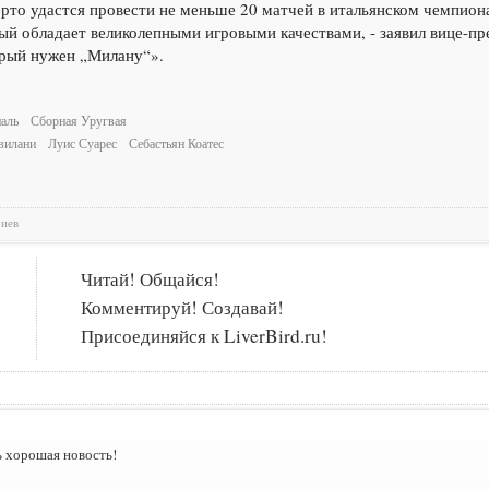
рто удастся провести не меньше 20 матчей в итальянском чемпион
ый обладает великолепными игровыми качествами, - заявил вице-п
торый нужен „Милану“».
аль
Сборная Уругвая
вилани
Луис Суарес
Себастьян Коатес
риев
Читай! Общайся!
Комментируй! Создавай!
Присоединяйся к LiverBird.ru!
ь хорошая новость!
_______