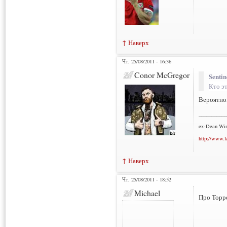
↑ Наверх
Чт, 25/08/2011 - 16:36
Conor McGregor
Sentin
Кто э
Вероятно,
___________
ex-Dean Win
http://www.l
↑ Наверх
Чт, 25/08/2011 - 18:52
Michael
Про Торре