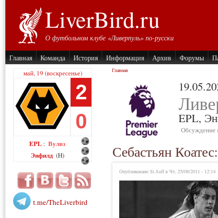
LiverBird.ru
О футбольном клубе «Ливерпуль» по-русски
Главная
Команда
История
Информация
Архив
Форумы
П
Главная
май, 19 (воскресенье)
19.05.20
2
Ливе
0
EPL,
Эн
Обсуждение 
EPL
Вулвз
:
Себастьян Коатес:
Энфилд
(H)
Опубликовано St.Saff в Чт, 25/08/2011 - 12:14
t.me/TheLiverbird