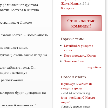
Жоэль Матип
(1991)
ну (7 миллионов фунтов)
Все игроки
бытие Коатеса в Англию
Стань частью
чественником Луисом
команды!
сказал Коатес. - Возможность
Горячие темы
LiverBird.ru уходит в
ень поможет мне».
архив
угваец, очень важно когда на
Пора взрослеть, Юрген
Запись на 19-е
ает забивать голы. Он
подробнее
ящего в команду».
Новое в блогах
 расположение
Ingumsky
:
LiverBird.ru
уходит в архив
которого будет арендован на
1 год 14 недель
назад
john_houlding
:
C Новым
годом!
о выкупа Аквилани за 7
5 лет 31 неделя
назад