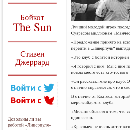
О том, когда появился
и зачем нужен
Бойкот
The Sun
Лучший молодой игрок послед
Суаресом миллионам «Манчес
Для тех, у кого всё ещё остались
вопросы
«Предложение принято на всех
Русский перевод
перейти в „Ливерпуль“ выгляд
Стивен
«Это клуб с богатой историей
Джеррард
«Я говорил с ним. Мы с ним по
Моя история
новом месте есть кто-то, кого
«Он рассказал мне про клуб. 
отлично справляется, что в с
В отличие от Коатеса, которы
мерсисайдского клуба.
«Милан» объявил о том, что с
один сезон.
Довольны ли вы
работой «Ливерпуля»
«Красные» не очень хотят воз