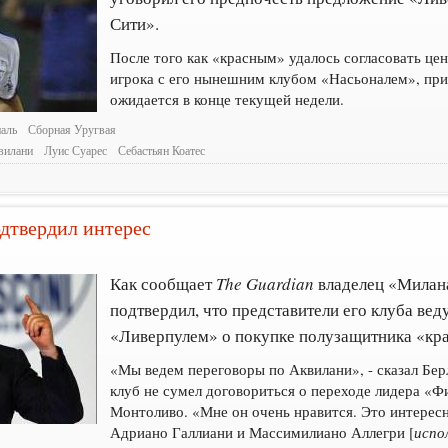
Сити».
После того как «красным» удалось согласовать це
игрока с его нынешним клубом «Насьоналем», при
ожидается в конце текущей недели.
аль
Сборная Уругвая
вилани
Луис Суарес
Себастьян Коатес
дтвердил интерес
1
Как сообщает
The Guardian
владелец «Милан
подтвердил, что представители его клуба вед
«Ливерпулем» о покупке полузащитника «к
«Мы ведем переговоры по Аквилани», - сказал Берл
клуб не сумел договориться о переходе лидера «
Монтоливо. «Мне он очень нравится. Это интересн
Адриано Галлиани и Массимилиано Аллегри [
испо