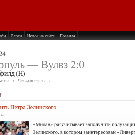
абы
Блоги
Новое на сайте
Правила
24
рпуль — Вулвз 2:0
филд
(H)
матча →
Чат «для своих» →
и
ить Петра Зелинского
:44
«Милан» рассчитывает заполучить полузащи
Зелинского, в котором заинтересован «Ливер