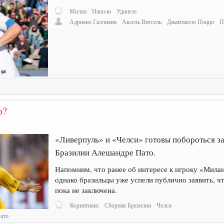
Милан
Наполи
Удинезе
Адриано Галлиани
Аксель Витсель
Джампаоло Поццо
П
о?
«Ливерпуль» и «Челси» готовы побороться з
Бразилии Алешандре Пато.
Напомним, что ранее об интересе к игроку «Милан
однако бразильцы уже успели публично заявить, ч
пока не заключена.
Коринтианс
Сборная Бразилии
Челси
ато