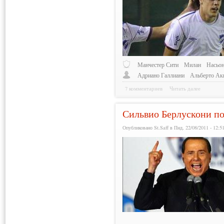
Манчестер Сити
Милан
Насьон
Адриано Галлиани
Альберто Ак
7 комментариев
Читать далее
Сильвио Берлускони по
Опубликовано St.Saff в Пнд, 22/08/2011 - 12:5