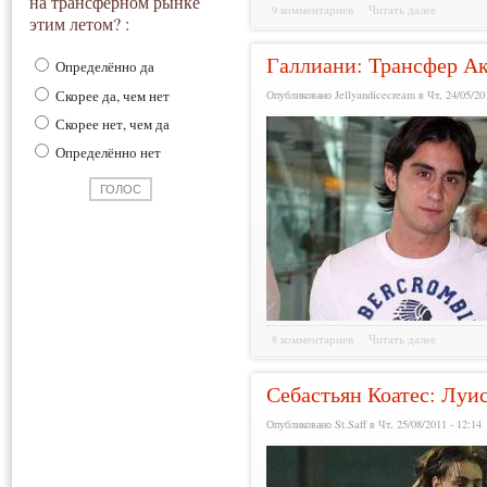
на трансферном рынке
9 комментариев
Читать далее
этим летом? :
Галлиани: Трансфер Ак
Определённо да
Скорее да, чем нет
Опубликовано Jellyandicecream в Чт, 24/05/201
Скорее нет, чем да
Определённо нет
8 комментариев
Читать далее
Себастьян Коатес: Луи
Опубликовано St.Saff в Чт, 25/08/2011 - 12:14