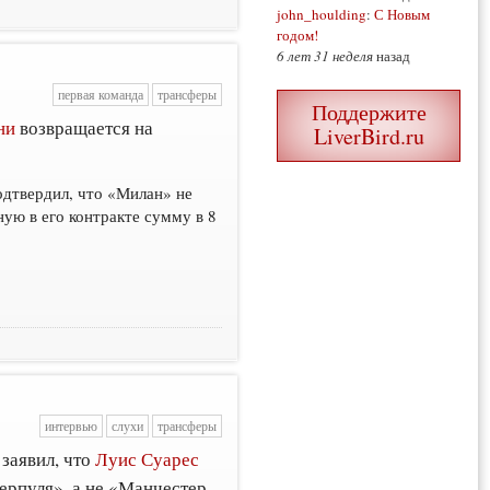
john_houlding
:
С Новым
годом!
6 лет 31 неделя
назад
первая команда
трансферы
Поддержите
ни
возвращается на
LiverBird.ru
.
дтвердил, что «Милан» не
ую в его контракте сумму в 8
интервью
слухи
трансферы
заявил, что
Луис Суарес
ерпуля», а не «Манчестер