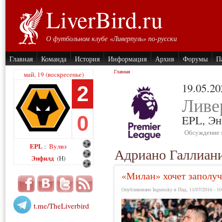
LiverBird.ru
О футбольном клубе «Ливерпуль» по-русски
Главная
Команда
История
Информация
Архив
Форумы
П
Главная
май, 19 (воскресенье)
19.05.20
2
Ливе
0
EPL,
Эн
Обсуждение 
EPL
Вулвз
:
Адриано Галлиан
Энфилд
(H)
«Милан» хочет заполуч
Опубликовано Ingumsky в Пнд, 11/07/2016 - 10
t.me/TheLiverbird