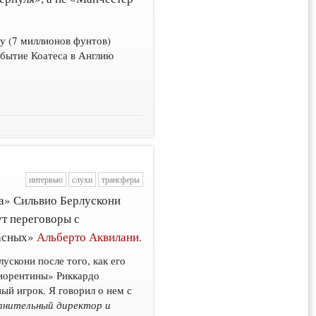
ну (7 миллионов фунтов)
бытие Коатеса в Англию
интервью
слухи
трансферы
а» Сильвио Берлускони
ут переговоры с
расных»
Альберто Аквилани
.
ускони после того, как его
Фиорентины» Риккардо
ый игрок. Я говорил о нем с
лнительный директор и