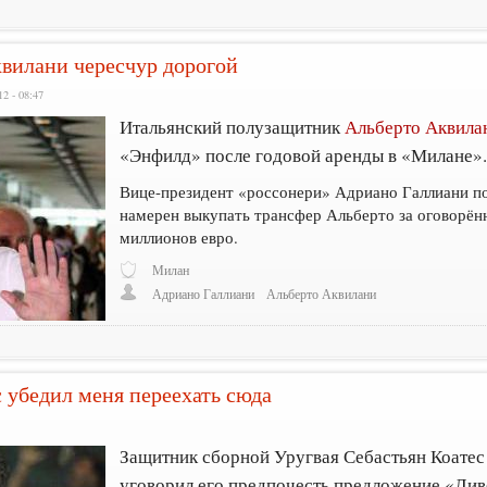
вилани чересчур дорогой
2 - 08:47
Итальянский полузащитник
Альберто Аквила
«Энфилд» после годовой аренды в «Милане»
Вице-президент «россонери» Адриано Галлиани по
намерен выкупать трансфер Альберто за оговорённ
миллионов евро.
Милан
Адриано Галлиани
Альберто Аквилани
с убедил меня переехать сюда
Защитник сборной Уругвая Себастьян Коатес 
уговорил его предпочесть предложение «Лив