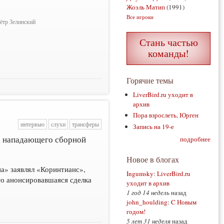
Жоэль Матип
(1991)
Все игроки
ётр Зелинский
Стань частью
команды!
Горячие темы
LiverBird.ru уходит в
архив
Пора взрослеть, Юрген
интервью
слухи
трансферы
Запись на 19-е
а нападающего сборной
подробнее
Новое в блогах
а» заявлял «Коринтианс»,
Ingumsky
:
LiverBird.ru
то анонсировавшаяся сделка
уходит в архив
1 год 14 недель
назад
john_houlding
:
C Новым
годом!
5 лет 31 неделя
назад