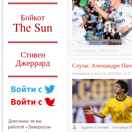
О том, когда появился
и зачем нужен
Бойкот
The Sun
Для тех, у кого всё ещё остались
вопросы
Русский перевод
6 комментариев
Читать далее
Стивен
Джеррард
Слухи: Алешандре Пат
Моя история
Опубликовано St.Saff в Сб, 29/12/2012 - 07:23
Довольны ли вы
работой «Ливерпуля»
Адриано Галлиани
Алешандре П