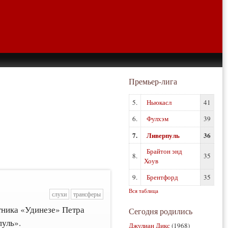
Премьер-лига
5.
Ньюкасл
41
6.
Фулхэм
39
7.
Ливерпуль
36
Брайтон энд
8.
35
Хоув
9.
Брентфорд
35
Вся таблица
слухи
трансферы
тника «Удинезе» Петра
Сегодня родились
пуль».
Джулиан Дикс
(1968)