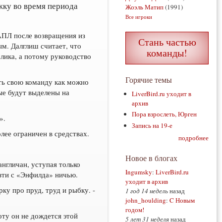
жку во время периода
Жоэль Матип
(1991)
Все игроки
АПЛ после возвращения из
Стань частью
м. Далглиш считает, что
команды!
лика, а потому руководство
Горячие темы
ить свою команду как можно
рые будут выделены на
LiverBird.ru уходит в
архив
Пора взрослеть, Юрген
».
Запись на 19-е
лее ограничен в средствах.
подробнее
Новое в блогах
нгличан, уступая только
Ingumsky
:
LiverBird.ru
езти с «Энфилда» ничью.
уходит в архив
ку про пруд, труд и рыбку. -
1 год 14 недель
назад
john_houlding
:
C Новым
годом!
оту он не дождется этой
5 лет 31 неделя
назад