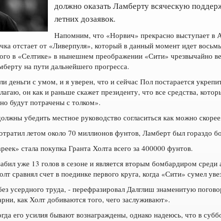
должно оказать Ламберту всяческую поддер
летних дозаявок.
Напомним, что «Норвич» прекрасно выступает в 
чка отстает от «Ливерпуля», который в данный момент идет восьмы
ного в «Селтике» в нынешнем преображении «Сити» чрезвычайно ве
берту на пути дальнейшего прогресса.
 деньги с умом, и я уверен, что и сейчас Пол постарается укреп
олагаю, он как и раньше скажет президенту, что все средства, кото
но будут потрачены с толком».
должны убедить местное руководство согласиться как можно скорее
потратил летом около 70 миллионов фунтов, Ламберт был гораздо бо
реек» стала покупка Гранта Холта всего за 400000 фунтов.
абил уже 13 голов в сезоне и является вторым бомбардиром среди а
олт сравнял счет в поединке первого круга, когда «Сити» сумел ув
без усердного труда, - перефразировал Далглиш знаменитую поговор
арни, как Холт добиваются того, чего заслуживают».
гда его усилия бывают вознаграждены, однако надеюсь, что в субб