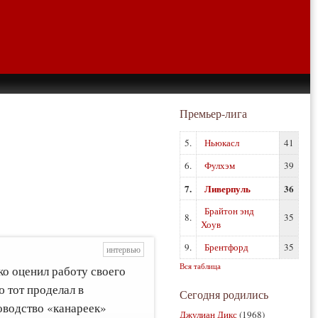
Премьер-лига
5.
Ньюкасл
41
6.
Фулхэм
39
7.
Ливерпуль
36
Брайтон энд
8.
35
Хоув
9.
Брентфорд
35
интервью
Вся таблица
о оценил работу своего
 тот проделал в
Сегодня родились
ководство «канареек»
Джулиан Дикс
(1968)