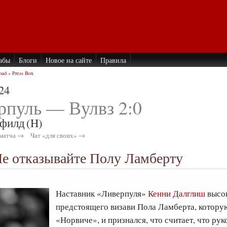
абы
Блоги
Новое на сайте
Правила
oad
»
Press Box
24
рпуль — Вулвз 2:0
филд
(H)
матча →
Чат «для своих» →
е отказывайте Полу Ламберту
Наставник «Ливерпуля»
Кенни Далглиш
высок
предстоящего визави Пола Ламберта, которую
«Норвиче», и признался, что считает, что ру