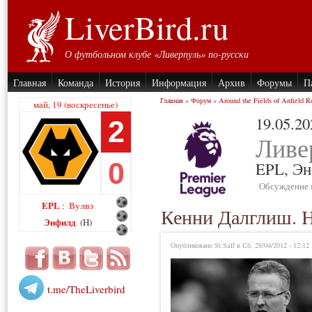
LiverBird.ru
О футбольном клубе «Ливерпуль» по-русски
Главная
Команда
История
Информация
Архив
Форумы
П
Главная
»
Форум
»
Around the Fields of Anfield R
май, 19 (воскресенье)
19.05.20
2
Ливе
0
EPL,
Эн
Обсуждение 
EPL
Вулвз
:
Кенни Далглиш. Н
Энфилд
(H)
Опубликовано St.Saff в Сб, 28/04/2012 - 12:12
t.me/TheLiverbird