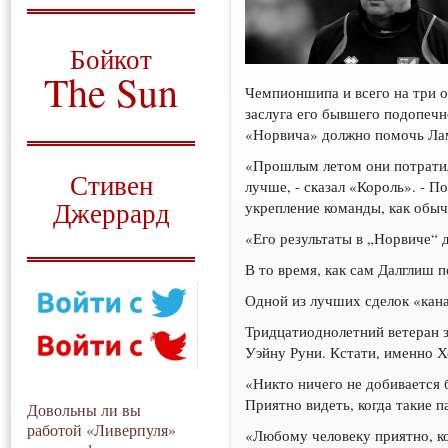
О том, когда появился
и зачем нужен
Бойкот
The Sun
Чемпионшипа и всего на три о
заслуга его бывшего подопеч
Для тех, у кого всё ещё остались
вопросы
«Норвича» должно помочь Лам
Русский перевод
«Прошлым летом они потратили
Стивен
лучше, - сказал «Король». - П
Джеррард
укрепление команды, как обыч
«Его результаты в „Норвиче“ 
Моя история
В то время, как сам Далглиш 
Одной из лучших сделок «кана
Тридцатиоднолетний ветеран з
Уэйну Руни. Кстати, именно Х
«Никто ничего не добивается 
Приятно видеть, когда такие п
Довольны ли вы
работой «Ливерпуля»
«Любому человеку приятно, ко