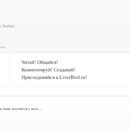
л Ламберт
риев
Читай! Общайся!
Комментируй! Создавай!
Присоединяйся к LiverBird.ru!
ь чему поучится у него....