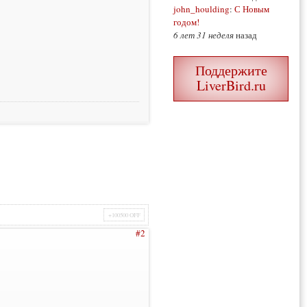
john_houlding
:
С Новым
годом!
6 лет 31 неделя
назад
Поддержите
LiverBird.ru
+100500 OFF
#2