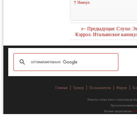
↑ Наверх
← Предыдущая: Слухи: Э
Кэррол. Итальянские канику
Главная
Трекер
Пользователи
Форум
Бл
Новости, статьи, блоги, статистика фут
При использовании ма
Хостинг предоставлен
Fa