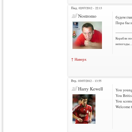
Пнд, 02/07/2012 - 22:13
Nostromo
будем гл
Пора бы и
___________
Корабли по
непогоды..
↑ Наверх
Втр, 03/07/2012 - 13:55
Harry Kewell
You youn
You Briti
You score
Welcome t