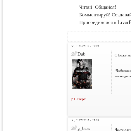
Читай! Общайся!
Комментируй! Создава
Присоединяйся к LiverB
Вс, 01/07/2012 - 17:03
Dub
О Боже мо
___________
"Любимая к
ненавидишь
↑ Наверх
Вс, 01/07/2012 - 17:03
g_bass
Чарлик н