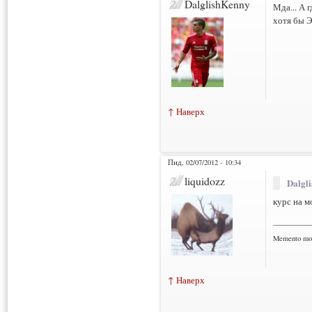
DalglishKenny
Мда... А 
хотя бы Э
↑ Наверх
Пнд, 02/07/2012 - 10:34
liquidozz
Dalgl
курс на м
___________
Memento mo
↑ Наверх