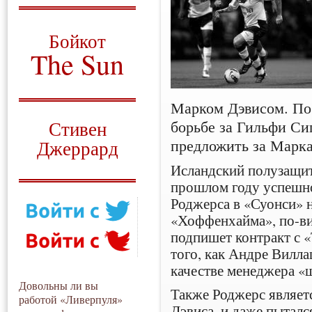
О том, когда появился
и зачем нужен
Бойкот
The Sun
Для тех, у кого всё ещё остались
вопросы
Марком Дэвисом. По 
Русский перевод
борьбе за Гильфи Си
Стивен
предложить за Марка
Джеррард
Исландский полузащит
Моя история
прошлом году успешно
Роджерса в «Суонси» н
«Хоффенхайма», по-в
подпишет контракт с «
того, как Андре Вилла
качестве менеджера «
Довольны ли вы
Также Роджерс являет
работой «Ливерпуля»
Дэвиса, и даже пыталс