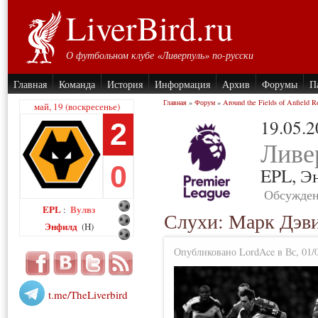
LiverBird.ru
О футбольном клубе «Ливерпуль» по-русски
Главная
Команда
История
Информация
Архив
Форумы
П
Главная
»
Форум
»
Around the Fields of Anfield R
май, 19 (воскресенье)
19.05.
2
Ливе
0
EPL,
Э
Обсужден
EPL
Вулвз
:
Слухи: Марк Дэв
Энфилд
(H)
Опубликовано LordAce в Вс, 01/0
t.me/TheLiverbird