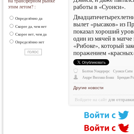
на трансферном рынке
работы в «Суонси».
этим летом? :
Двадцатичетырехлетни
Определённо да
вылет «рысаков» из П
Скорее да, чем нет
показал хороший урове
Скорее нет, чем да
один из мячей в матче
Определённо нет
«Рибоке», который за
поражением «красных» 
Болтон Уондерерс
Суонси Сити
Андре Виллаш-Боаш
Брендан Р
Другие новости
Войдите на сайт
для отправк